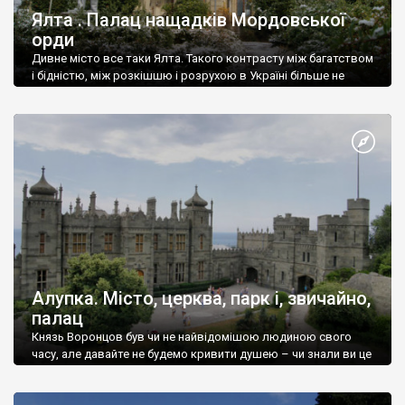
Ялта . Палац нащадків Мордовської
орди
Дивне місто все таки Ялта. Такого контрасту між багатством
і бідністю, між розкішшю і розрухою в Україні більше не
знайдеш.
Алупка. Місто, церква, парк і, звичайно,
палац
Князь Воронцов був чи не найвідомішою людиною свого
часу, але давайте не будемо кривити душею – чи знали ви це
прізвище до відвідин Алупки? Мабуть все таки ні.