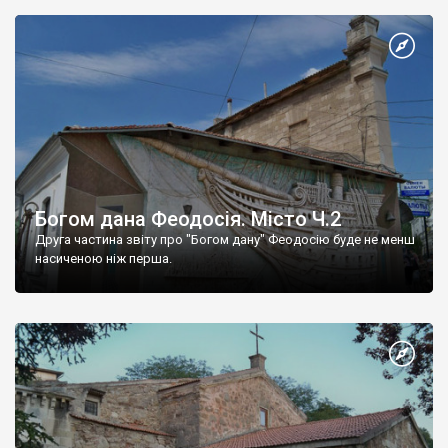
Богом дана Феодосія. Місто Ч.2
Друга частина звіту про "Богом дану" Феодосію буде не менш
насиченою ніж перша.