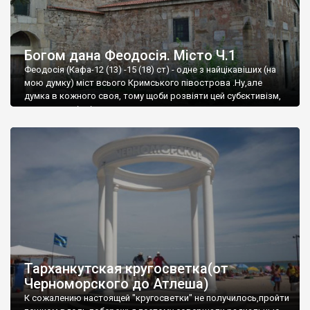
Богом дана Феодосія. Місто Ч.1
Феодосія (Кафа-12 (13) -15 (18) ст) - одне з найцікавіших (на
мою думку) міст всього Кримського півострова .Ну,але
думка в кожного своя, тому щоби розвіяти цей субєктивізм,
запрошую відвідати це
Тарханкутская кругосветка(от
Черноморского до Атлеша)
К сожалению настоящей "кругосветки" не получилось,пройти