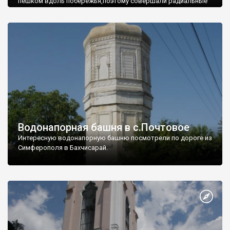
пешком вдоль побережья,поэтому совершали радиальные
вылазки из Оленевки.
Водонапорная башня в с.Почтовое
Интересную водонапорную башню посмотрели по дороге из
Симферополя в Бахчисарай.