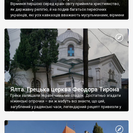
Вірменія першою серед країн світу прийняла християнство,
як державну релігію, й на подив багатьох пересічних
українців, які усіх кавказців вважають мусульманами, вірмени
є відданими вірянами Христа
Ялта. Грецька церква Феодора Тирона
Греки залишили Україні чималий спадок. Достатньо згадати
ніжинські огірочки – ви ж мабуть всі знаєте, що цей,
загублений у радянські часи, легендарний рецепт привезли у
Ніжин греки?