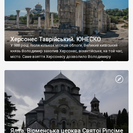
Херсонес Таврійський. ЮНЕСКО
У 988 році, після кількох місяців облоги, Великий київський
князь Володимир захопив Херсонес, візантійське, на той час,
місто. Саме взяття Херсонесу дозволило Володимиру
диктувати свої умови візантійському імператору Василю ІІ, та
одружитися з його дочкою Ганною. Цього ж року, в
Херсонесі Володимир-язичник, став Василем-християнином.
А потім було Хрещення Русі. На честь Херсонесу Таврійського
названо місто […]
Ялта. Вірменська церква Святої Ріпсіме