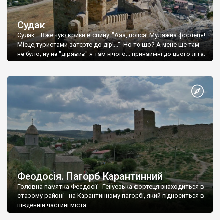
Судак
Судак... Вже чую крики в спину: "Ааа, попса! Муляжна фортеця!
Місце,туристами затерте до дір!..." Но то шо? А мене ще там
не було, ну не "дірявив" я там нічого... принаймні до цього літа.
Феодосія. Пагорб Карантинний
Головна памятка Феодосії - Генуезька фортеця знаходиться в
старому районі - на Карантинному пагорбі, який підноситься в
південній частині міста.