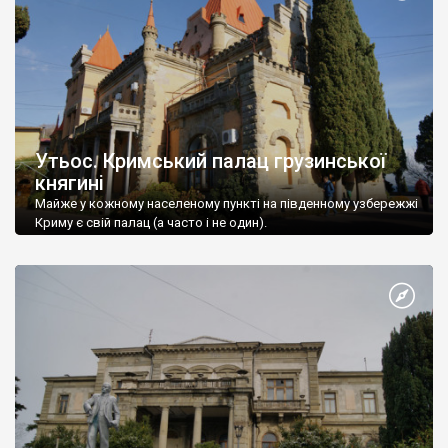
Утьос. Кримський палац грузинської
княгині
Майже у кожному населеному пункті на південному узбережжі
Криму є свій палац (а часто і не один).