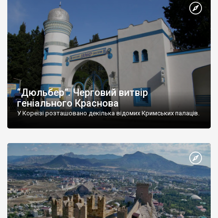
“Дюльбер”. Черговий витвір
геніального Краснова
У Кореїзі розташовано декілька відомих Кримських палаців.