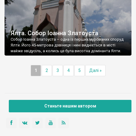
Ялта. Собор Іоанна Златоуста
Собор Іоанна Златоуста – одна із перших мурованих споруд
Ялти. Його 45-метрова дзвіниця і нині видніється в місті
майже звідусіль, а колись це була висотна домінанта Ялти.
1
2
3
4
5
Далі »
Станьте нашим автором