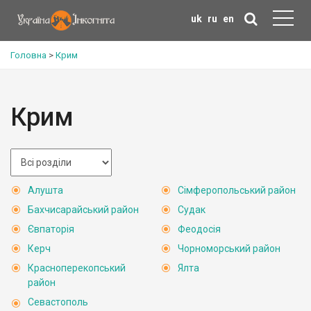
uk
ru
en
Головна
>
Крим
Крим
Алушта
Сімферопольський район
Бахчисарайський район
Судак
Євпаторія
Феодосія
Керч
Чорноморський район
Красноперекопський
Ялта
район
Севастополь