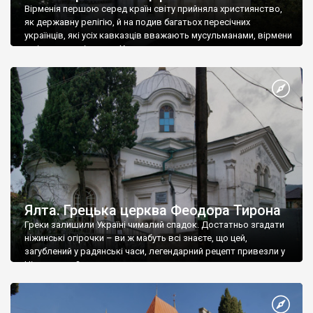
Вірменія першою серед країн світу прийняла християнство,
як державну релігію, й на подив багатьох пересічних
українців, які усіх кавказців вважають мусульманами, вірмени
є відданими вірянами Христа
Ялта. Грецька церква Феодора Тирона
Греки залишили Україні чималий спадок. Достатньо згадати
ніжинські огірочки – ви ж мабуть всі знаєте, що цей,
загублений у радянські часи, легендарний рецепт привезли у
Ніжин греки?