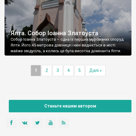
Ялта. Собор Іоанна Златоуста
Собор Іоанна Златоуста – одна із перших мурованих споруд
Ялти. Його 45-метрова дзвіниця і нині видніється в місті
майже звідусіль, а колись це була висотна домінанта Ялти.
1
2
3
4
5
Далі »
Станьте нашим автором