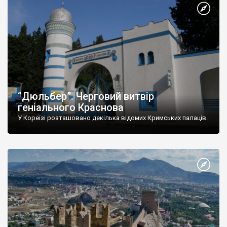
“Дюльбер”. Черговий витвір
геніального Краснова
У Кореїзі розташовано декілька відомих Кримських палаців.