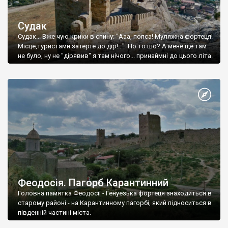
Судак
Судак... Вже чую крики в спину: "Ааа, попса! Муляжна фортеця!
Місце,туристами затерте до дір!..." Но то шо? А мене ще там
не було, ну не "дірявив" я там нічого... принаймні до цього літа.
Феодосія. Пагорб Карантинний
Головна памятка Феодосії - Генуезька фортеця знаходиться в
старому районі - на Карантинному пагорбі, який підноситься в
південній частині міста.