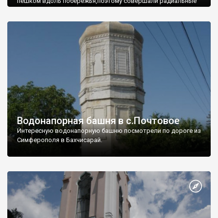
пешком вдоль побережья,поэтому совершали радиальные
вылазки из Оленевки.
Водонапорная башня в с.Почтовое
Интересную водонапорную башню посмотрели по дороге из
Симферополя в Бахчисарай.