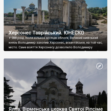
Херсонес Таврійський. ЮНЕСКО
У 988 році, після кількох місяців облоги, Великий київський
князь Володимир захопив Херсонес, візантійське, на той час,
місто. Саме взяття Херсонесу дозволило Володимиру
диктувати свої умови візантійському імператору Василю ІІ, та
одружитися з його дочкою Ганною. Цього ж року, в
Херсонесі Володимир-язичник, став Василем-християнином.
А потім було Хрещення Русі. На честь Херсонесу Таврійського
названо місто […]
Ялта. Вірменська церква Святої Ріпсіме