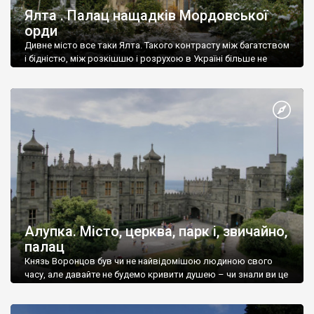
Ялта . Палац нащадків Мордовської
орди
Дивне місто все таки Ялта. Такого контрасту між багатством
і бідністю, між розкішшю і розрухою в Україні більше не
знайдеш.
Алупка. Місто, церква, парк і, звичайно,
палац
Князь Воронцов був чи не найвідомішою людиною свого
часу, але давайте не будемо кривити душею – чи знали ви це
прізвище до відвідин Алупки? Мабуть все таки ні.