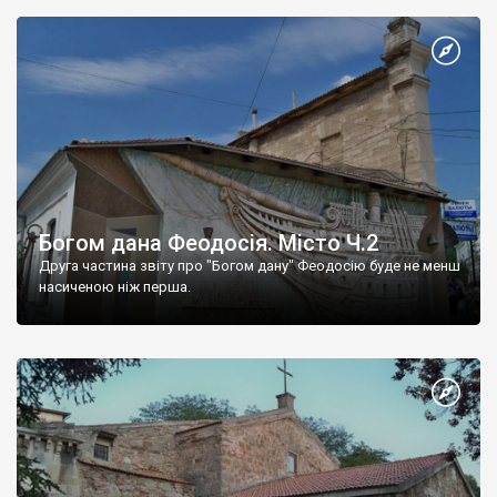
Богом дана Феодосія. Місто Ч.2
Друга частина звіту про "Богом дану" Феодосію буде не менш
насиченою ніж перша.