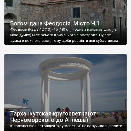
Богом дана Феодосія. Місто Ч.1
Феодосія (Кафа-12 (13) -15 (18) ст) - одне з найцікавіших (на
мою думку) міст всього Кримського півострова .Ну,але
думка в кожного своя, тому щоби розвіяти цей субєктивізм,
запрошую відвідати це
Тарханкутская кругосветка(от
Черноморского до Атлеша)
К сожалению настоящей "кругосветки" не получилось,пройти