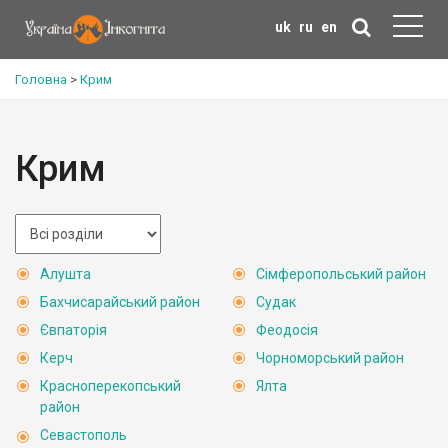
uk
ru
en
Головна
>
Крим
Крим
Алушта
Сімферопольський район
Бахчисарайський район
Судак
Євпаторія
Феодосія
Керч
Чорноморський район
Красноперекопський
Ялта
район
Севастополь