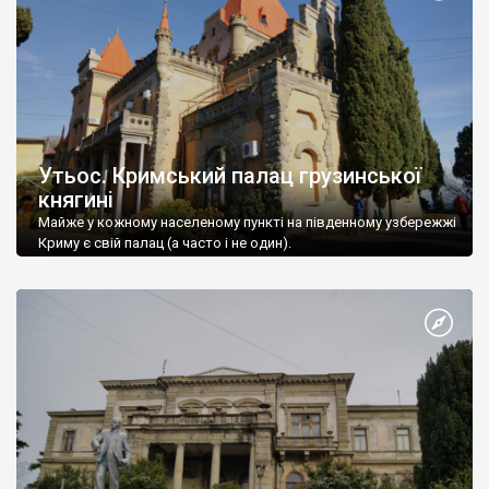
Утьос. Кримський палац грузинської
княгині
Майже у кожному населеному пункті на південному узбережжі
Криму є свій палац (а часто і не один).