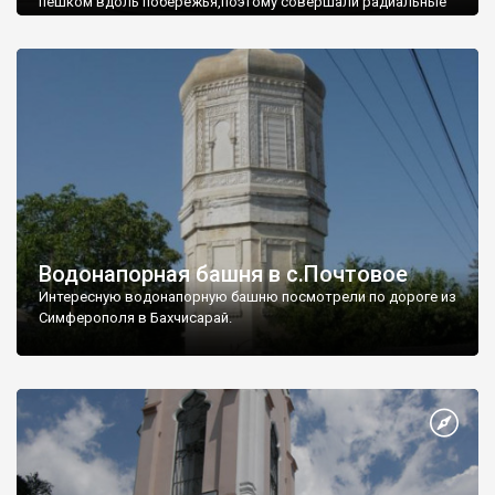
пешком вдоль побережья,поэтому совершали радиальные
вылазки из Оленевки.
Водонапорная башня в с.Почтовое
Интересную водонапорную башню посмотрели по дороге из
Симферополя в Бахчисарай.