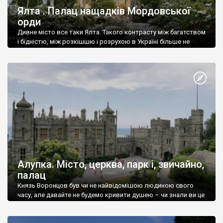
Ялта . Палац нащадків Мордовської
орди
Дивне місто все таки Ялта. Такого контрасту між багатством
і бідністю, між розкішшю і розрухою в Україні більше не
знайдеш.
Алупка. Місто, церква, парк і, звичайно,
палац
Князь Воронцов був чи не найвідомішою людиною свого
часу, але давайте не будемо кривити душею – чи знали ви це
прізвище до відвідин Алупки? Мабуть все таки ні.