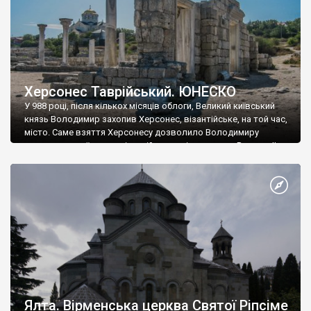
Херсонес Таврійський. ЮНЕСКО
У 988 році, після кількох місяців облоги, Великий київський
князь Володимир захопив Херсонес, візантійське, на той час,
місто. Саме взяття Херсонесу дозволило Володимиру
диктувати свої умови візантійському імператору Василю ІІ, та
одружитися з його дочкою Ганною. Цього ж року, в
Херсонесі Володимир-язичник, став Василем-християнином.
А потім було Хрещення Русі. На честь Херсонесу Таврійського
названо місто […]
Ялта. Вірменська церква Святої Ріпсіме