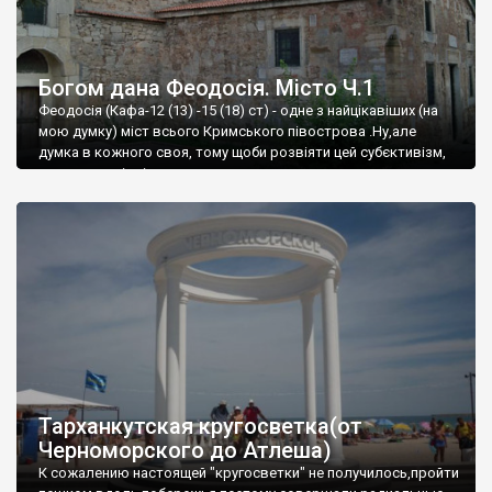
Богом дана Феодосія. Місто Ч.1
Феодосія (Кафа-12 (13) -15 (18) ст) - одне з найцікавіших (на
мою думку) міст всього Кримського півострова .Ну,але
думка в кожного своя, тому щоби розвіяти цей субєктивізм,
запрошую відвідати це
Тарханкутская кругосветка(от
Черноморского до Атлеша)
К сожалению настоящей "кругосветки" не получилось,пройти