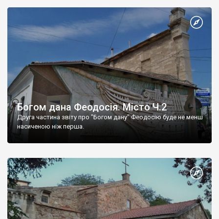
Богом дана Феодосія. Місто Ч.2
Друга частина звіту про "Богом дану" Феодосію буде не менш
насиченою ніж перша.