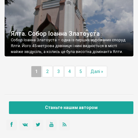
Ялта. Собор Іоанна Златоуста
Собор Іоанна Златоуста – одна із перших мурованих споруд
Ялти. Його 45-метрова дзвіниця і нині видніється в місті
майже звідусіль, а колись це була висотна домінанта Ялти.
1
2
3
4
5
Далі »
Станьте нашим автором