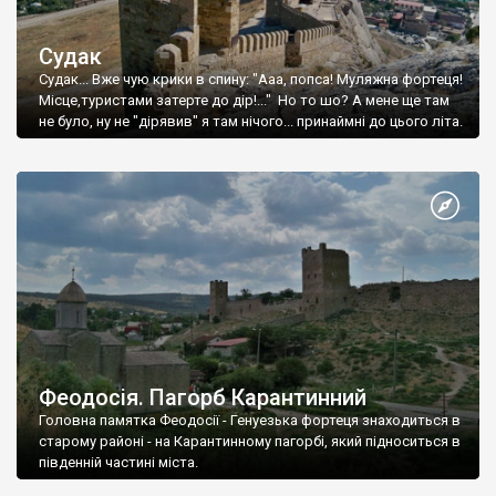
Судак
Судак... Вже чую крики в спину: "Ааа, попса! Муляжна фортеця!
Місце,туристами затерте до дір!..." Но то шо? А мене ще там
не було, ну не "дірявив" я там нічого... принаймні до цього літа.
Феодосія. Пагорб Карантинний
Головна памятка Феодосії - Генуезька фортеця знаходиться в
старому районі - на Карантинному пагорбі, який підноситься в
південній частині міста.