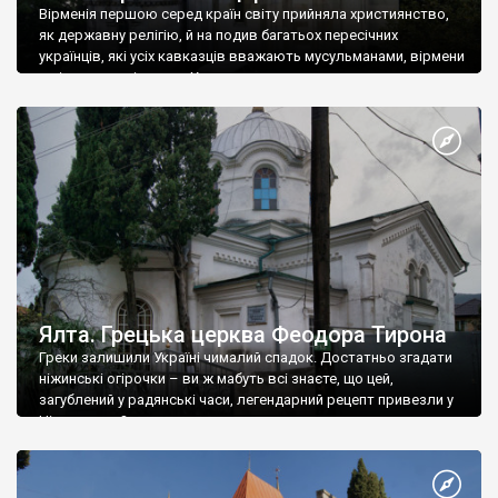
Вірменія першою серед країн світу прийняла християнство,
як державну релігію, й на подив багатьох пересічних
українців, які усіх кавказців вважають мусульманами, вірмени
є відданими вірянами Христа
Ялта. Грецька церква Феодора Тирона
Греки залишили Україні чималий спадок. Достатньо згадати
ніжинські огірочки – ви ж мабуть всі знаєте, що цей,
загублений у радянські часи, легендарний рецепт привезли у
Ніжин греки?