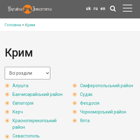
uk
ru
en
Головна
>
Крим
Крим
Алушта
Сімферопольський район
Бахчисарайський район
Судак
Євпаторія
Феодосія
Керч
Чорноморський район
Красноперекопський
Ялта
район
Севастополь