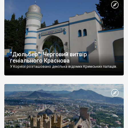
“Дюльбер”. Черговий витвір
геніального Краснова
У Кореїзі розташовано декілька відомих Кримських палаців.