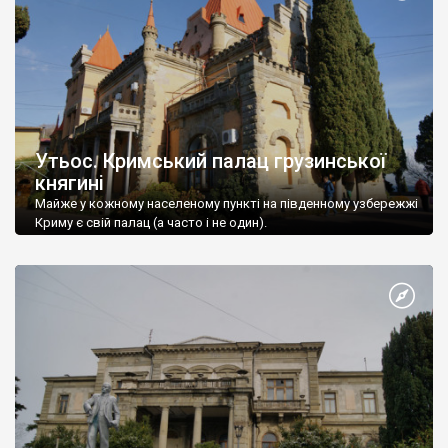
Утьос. Кримський палац грузинської
княгині
Майже у кожному населеному пункті на південному узбережжі
Криму є свій палац (а часто і не один).