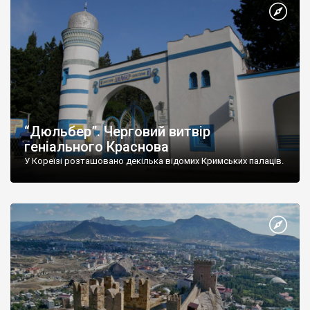
“Дюльбер”. Черговий витвір
геніального Краснова
У Кореїзі розташовано декілька відомих Кримських палаців.