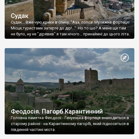
Судак
Судак... Вже чую крики в спину: "Ааа, попса! Муляжна фортеця!
Місце,туристами затерте до дір!..." Но то шо? А мене ще там
не було, ну не "дірявив" я там нічого... принаймні до цього літа.
Феодосія. Пагорб Карантинний
Головна памятка Феодосії - Генуезька фортеця знаходиться в
старому районі - на Карантинному пагорбі, який підноситься в
південній частині міста.