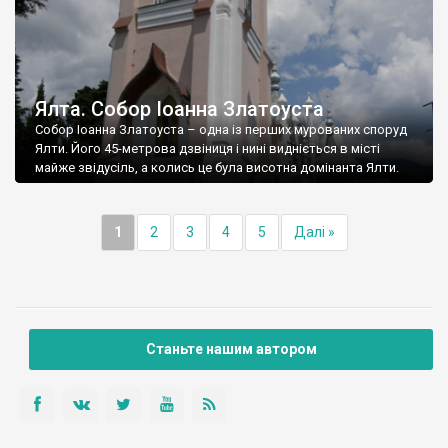
Ялта. Собор Іоанна Златоуста
Собор Іоанна Златоуста – одна із перших мурованих споруд
Ялти. Його 45-метрова дзвіниця і нині видніється в місті
майже звідусіль, а колись це була висотна домінанта Ялти.
1
2
3
4
5
Далі »
Станьте нашим автором