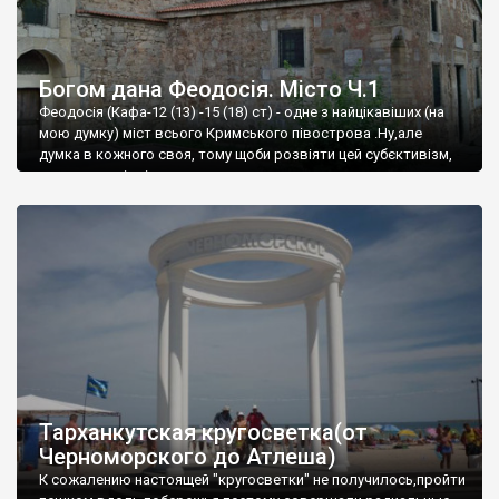
Богом дана Феодосія. Місто Ч.1
Феодосія (Кафа-12 (13) -15 (18) ст) - одне з найцікавіших (на
мою думку) міст всього Кримського півострова .Ну,але
думка в кожного своя, тому щоби розвіяти цей субєктивізм,
запрошую відвідати це
Тарханкутская кругосветка(от
Черноморского до Атлеша)
К сожалению настоящей "кругосветки" не получилось,пройти