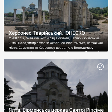
Херсонес Таврійський. ЮНЕСКО
У 988 році, після кількох місяців облоги, Великий київський
князь Володимир захопив Херсонес, візантійське, на той час,
місто. Саме взяття Херсонесу дозволило Володимиру
диктувати свої умови візантійському імператору Василю ІІ, та
одружитися з його дочкою Ганною. Цього ж року, в
Херсонесі Володимир-язичник, став Василем-християнином.
А потім було Хрещення Русі. На честь Херсонесу Таврійського
названо місто […]
Ялта. Вірменська церква Святої Ріпсіме