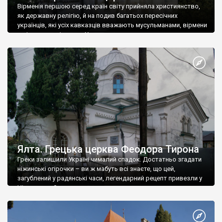
Вірменія першою серед країн світу прийняла християнство,
як державну релігію, й на подив багатьох пересічних
українців, які усіх кавказців вважають мусульманами, вірмени
є відданими вірянами Христа
Ялта. Грецька церква Феодора Тирона
Греки залишили Україні чималий спадок. Достатньо згадати
ніжинські огірочки – ви ж мабуть всі знаєте, що цей,
загублений у радянські часи, легендарний рецепт привезли у
Ніжин греки?