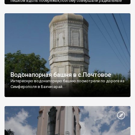
пешком вдоль побережья,поэтому совершали радиальные
вылазки из Оленевки.
Водонапорная башня в с.Почтовое
Интересную водонапорную башню посмотрели по дороге из
Симферополя в Бахчисарай.