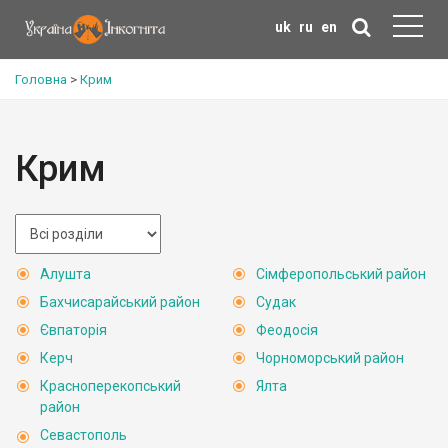
uk
ru
en
Головна
>
Крим
Крим
Алушта
Сімферопольський район
Бахчисарайський район
Судак
Євпаторія
Феодосія
Керч
Чорноморський район
Красноперекопський
Ялта
район
Севастополь