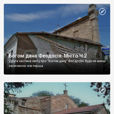
Богом дана Феодосія. Місто Ч.2
Друга частина звіту про "Богом дану" Феодосію буде не менш
насиченою ніж перша.