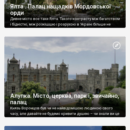
Ялта . Палац нащадків Мордовської
орди
Дивне місто все таки Ялта. Такого контрасту між багатством
і бідністю, між розкішшю і розрухою в Україні більше не
знайдеш.
Алупка. Місто, церква, парк і, звичайно,
палац
Князь Воронцов був чи не найвідомішою людиною свого
часу, але давайте не будемо кривити душею – чи знали ви це
прізвище до відвідин Алупки? Мабуть все таки ні.