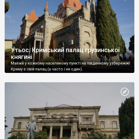
Утьос. Кримський палац грузинської
княгині
Майже у кожному населеному пункті на південному узбережжі
Криму є свій палац (а часто і не один).