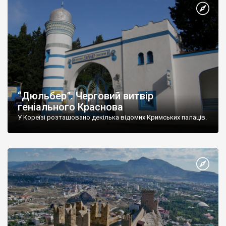
“Дюльбер”. Черговий витвір
геніального Краснова
У Кореїзі розташовано декілька відомих Кримських палаців.