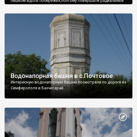
пешком вдоль побережья,поэтому совершали радиальные
вылазки из Оленевки.
Водонапорная башня в с.Почтовое
Интересную водонапорную башню посмотрели по дороге из
Симферополя в Бахчисарай.