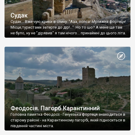
Судак
Судак... Вже чую крики в спину: "Ааа, попса! Муляжна фортеця!
Місце,туристами затерте до дір!..." Но то шо? А мене ще там
не було, ну не "дірявив" я там нічого... принаймні до цього літа.
Феодосія. Пагорб Карантинний
Головна памятка Феодосії - Генуезька фортеця знаходиться в
старому районі - на Карантинному пагорбі, який підноситься в
південній частині міста.