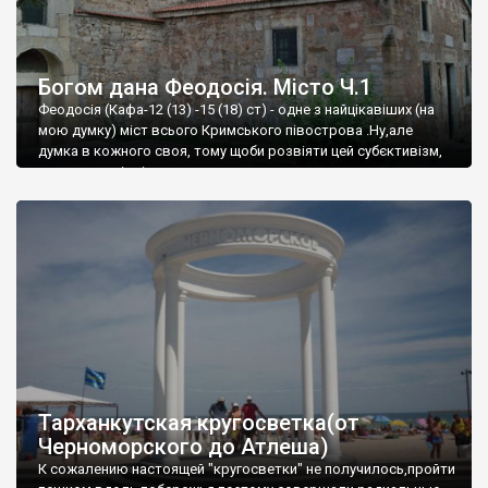
Богом дана Феодосія. Місто Ч.1
Феодосія (Кафа-12 (13) -15 (18) ст) - одне з найцікавіших (на
мою думку) міст всього Кримського півострова .Ну,але
думка в кожного своя, тому щоби розвіяти цей субєктивізм,
запрошую відвідати це
Тарханкутская кругосветка(от
Черноморского до Атлеша)
К сожалению настоящей "кругосветки" не получилось,пройти