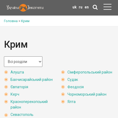
uk
ru
en
Головна
>
Крим
Крим
Алушта
Сімферопольський район
Бахчисарайський район
Судак
Євпаторія
Феодосія
Керч
Чорноморський район
Красноперекопський
Ялта
район
Севастополь