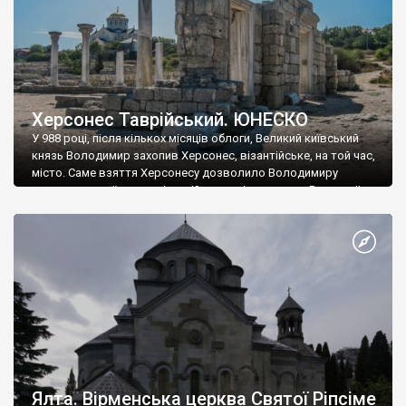
Херсонес Таврійський. ЮНЕСКО
У 988 році, після кількох місяців облоги, Великий київський
князь Володимир захопив Херсонес, візантійське, на той час,
місто. Саме взяття Херсонесу дозволило Володимиру
диктувати свої умови візантійському імператору Василю ІІ, та
одружитися з його дочкою Ганною. Цього ж року, в
Херсонесі Володимир-язичник, став Василем-християнином.
А потім було Хрещення Русі. На честь Херсонесу Таврійського
названо місто […]
Ялта. Вірменська церква Святої Ріпсіме