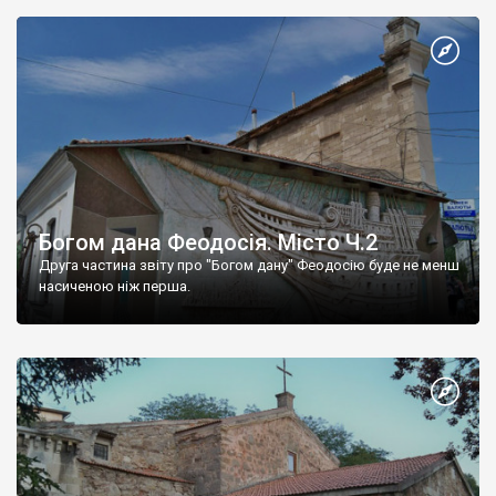
Богом дана Феодосія. Місто Ч.2
Друга частина звіту про "Богом дану" Феодосію буде не менш
насиченою ніж перша.