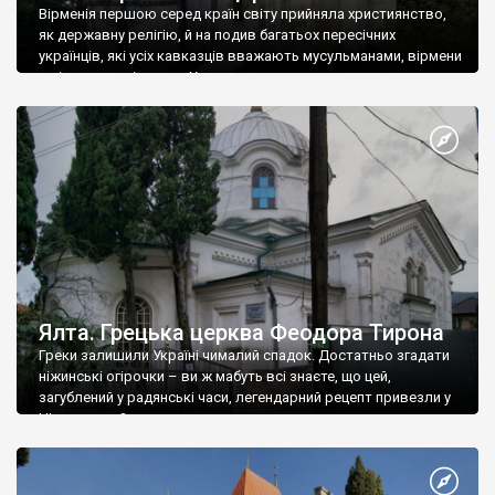
Вірменія першою серед країн світу прийняла християнство,
як державну релігію, й на подив багатьох пересічних
українців, які усіх кавказців вважають мусульманами, вірмени
є відданими вірянами Христа
Ялта. Грецька церква Феодора Тирона
Греки залишили Україні чималий спадок. Достатньо згадати
ніжинські огірочки – ви ж мабуть всі знаєте, що цей,
загублений у радянські часи, легендарний рецепт привезли у
Ніжин греки?