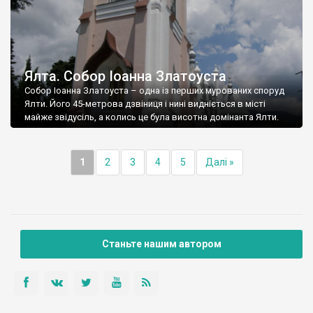
Ялта. Собор Іоанна Златоуста
Собор Іоанна Златоуста – одна із перших мурованих споруд
Ялти. Його 45-метрова дзвіниця і нині видніється в місті
майже звідусіль, а колись це була висотна домінанта Ялти.
1
2
3
4
5
Далі »
Станьте нашим автором