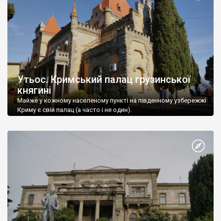
Утьос. Кримський палац грузинської
княгині
Майже у кожному населеному пункті на південному узбережжі
Криму є свій палац (а часто і не один).