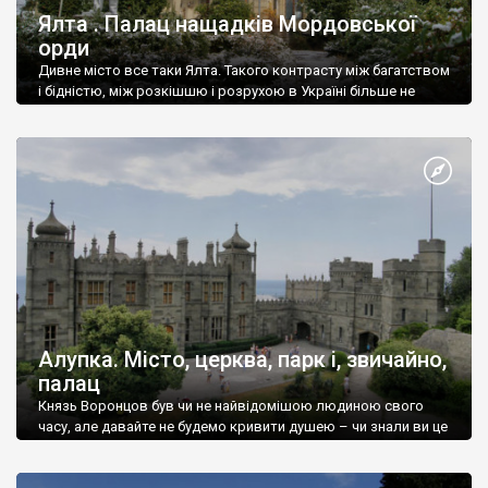
Ялта . Палац нащадків Мордовської
орди
Дивне місто все таки Ялта. Такого контрасту між багатством
і бідністю, між розкішшю і розрухою в Україні більше не
знайдеш.
Алупка. Місто, церква, парк і, звичайно,
палац
Князь Воронцов був чи не найвідомішою людиною свого
часу, але давайте не будемо кривити душею – чи знали ви це
прізвище до відвідин Алупки? Мабуть все таки ні.