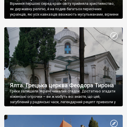
Вірменія першою серед країн світу прийняла християнство,
як державну релігію, й на подив багатьох пересічних
українців, які усіх кавказців вважають мусульманами, вірмени
є відданими вірянами Христа
Ялта. Грецька церква Феодора Тирона
Греки залишили Україні чималий спадок. Достатньо згадати
ніжинські огірочки – ви ж мабуть всі знаєте, що цей,
загублений у радянські часи, легендарний рецепт привезли у
Ніжин греки?