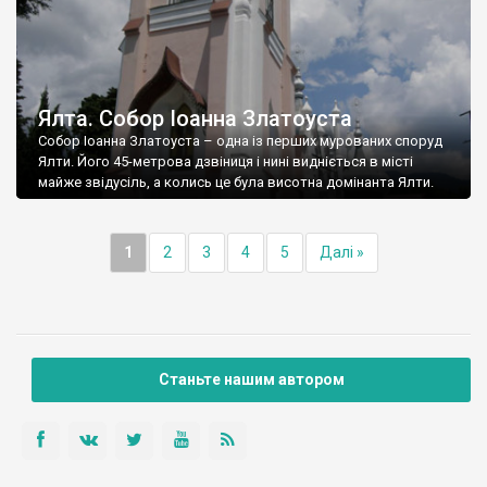
Ялта. Собор Іоанна Златоуста
Собор Іоанна Златоуста – одна із перших мурованих споруд
Ялти. Його 45-метрова дзвіниця і нині видніється в місті
майже звідусіль, а колись це була висотна домінанта Ялти.
1
2
3
4
5
Далі »
Станьте нашим автором