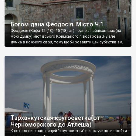
Богом дана Феодосія. Місто Ч.1
Феодосія (Кафа-12 (13) -15 (18) ст) - одне з найцікавіших (на
мою думку) міст всього Кримського півострова .Ну,але
думка в кожного своя, тому щоби розвіяти цей субєктивізм,
запрошую відвідати це
Тарханкутская кругосветка(от
Черноморского до Атлеша)
К сожалению настоящей "кругосветки" не получилось,пройти