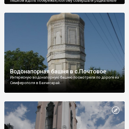
пешком вдоль побережья,поэтому совершали радиальные
вылазки из Оленевки.
Водонапорная башня в с.Почтовое
Интересную водонапорную башню посмотрели по дороге из
Симферополя в Бахчисарай.