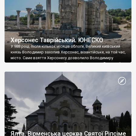
Херсонес Таврійський. ЮНЕСКО
У 988 році, після кількох місяців облоги, Великий київський
князь Володимир захопив Херсонес, візантійське, на той час,
місто. Саме взяття Херсонесу дозволило Володимиру
диктувати свої умови візантійському імператору Василю ІІ, та
одружитися з його дочкою Ганною. Цього ж року, в
Херсонесі Володимир-язичник, став Василем-християнином.
А потім було Хрещення Русі. На честь Херсонесу Таврійського
названо місто […]
Ялта. Вірменська церква Святої Ріпсіме