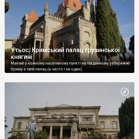
Утьос. Кримський палац грузинської
княгині
Майже у кожному населеному пункті на південному узбережжі
Криму є свій палац (а часто і не один).