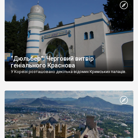
“Дюльбер”. Черговий витвір
геніального Краснова
У Кореїзі розташовано декілька відомих Кримських палаців.