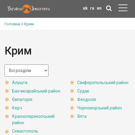
uk
ru
en
Головна
>
Крим
Крим
Алушта
Сімферопольський район
Бахчисарайський район
Судак
Євпаторія
Феодосія
Керч
Чорноморський район
Красноперекопський
Ялта
район
Севастополь