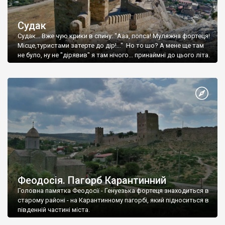
Судак
Судак... Вже чую крики в спину: "Ааа, попса! Муляжна фортеця!
Місце,туристами затерте до дір!..." Но то шо? А мене ще там
не було, ну не "дірявив" я там нічого... принаймні до цього літа.
Феодосія. Пагорб Карантинний
Головна памятка Феодосії - Генуезька фортеця знаходиться в
старому районі - на Карантинному пагорбі, який підноситься в
південній частині міста.