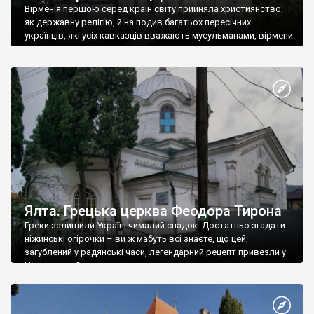
Вірменія першою серед країн світу прийняла християнство,
як державну релігію, й на подив багатьох пересічних
українців, які усіх кавказців вважають мусульманами, вірмени
є відданими вірянами Христа
Ялта. Грецька церква Феодора Тирона
Греки залишили Україні чималий спадок. Достатньо згадати
ніжинські огірочки – ви ж мабуть всі знаєте, що цей,
загублений у радянські часи, легендарний рецепт привезли у
Ніжин греки?