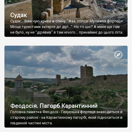
Судак
Судак... Вже чую крики в спину: "Ааа, попса! Муляжна фортеця!
Місце,туристами затерте до дір!..." Но то шо? А мене ще там
не було, ну не "дірявив" я там нічого... принаймні до цього літа.
Феодосія. Пагорб Карантинний
Головна памятка Феодосії - Генуезька фортеця знаходиться в
старому районі - на Карантинному пагорбі, який підноситься в
південній частині міста.