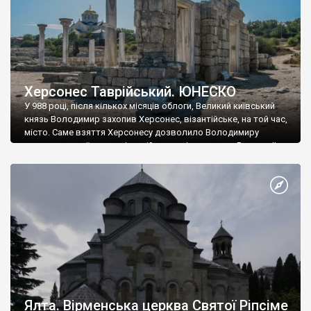
Херсонес Таврійський. ЮНЕСКО
У 988 році, після кількох місяців облоги, Великий київський
князь Володимир захопив Херсонес, візантійське, на той час,
місто. Саме взяття Херсонесу дозволило Володимиру
диктувати свої умови візантійському імператору Василю ІІ, та
одружитися з його дочкою Ганною. Цього ж року, в
Херсонесі Володимир-язичник, став Василем-християнином.
А потім було Хрещення Русі. На честь Херсонесу Таврійського
названо місто […]
Ялта. Вірменська церква Святої Ріпсіме