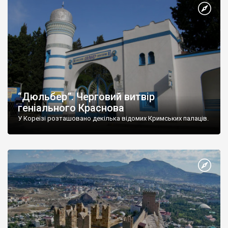
“Дюльбер”. Черговий витвір
геніального Краснова
У Кореїзі розташовано декілька відомих Кримських палаців.