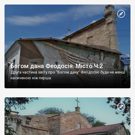
Богом дана Феодосія. Місто Ч.2
Друга частина звіту про "Богом дану" Феодосію буде не менш
насиченою ніж перша.