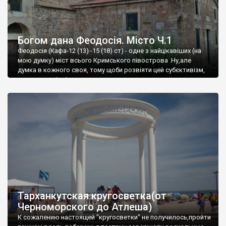
Богом дана Феодосія. Місто Ч.1
Феодосія (Кафа-12 (13) -15 (18) ст) - одне з найцікавіших (на
мою думку) міст всього Кримського півострова .Ну,але
думка в кожного своя, тому щоби розвіяти цей субєктивізм,
запрошую відвідати це
Тарханкутская кругосветка(от
Черноморского до Атлеша)
К сожалению настоящей "кругосветки" не получилось,пройти