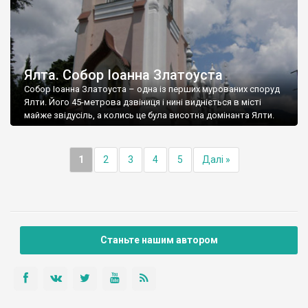
Ялта. Собор Іоанна Златоуста
Собор Іоанна Златоуста – одна із перших мурованих споруд
Ялти. Його 45-метрова дзвіниця і нині видніється в місті
майже звідусіль, а колись це була висотна домінанта Ялти.
1
2
3
4
5
Далі »
Станьте нашим автором