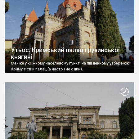
Утьос. Кримський палац грузинської
княгині
Майже у кожному населеному пункті на південному узбережжі
Криму є свій палац (а часто і не один).