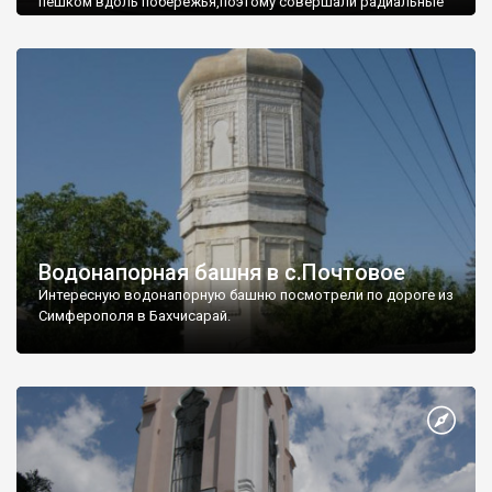
пешком вдоль побережья,поэтому совершали радиальные
вылазки из Оленевки.
Водонапорная башня в с.Почтовое
Интересную водонапорную башню посмотрели по дороге из
Симферополя в Бахчисарай.