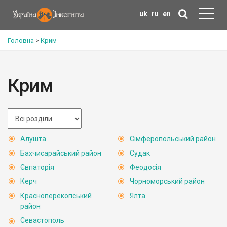
uk
ru
en
Головна
>
Крим
Крим
Алушта
Сімферопольський район
Бахчисарайський район
Судак
Євпаторія
Феодосія
Керч
Чорноморський район
Красноперекопський
Ялта
район
Севастополь