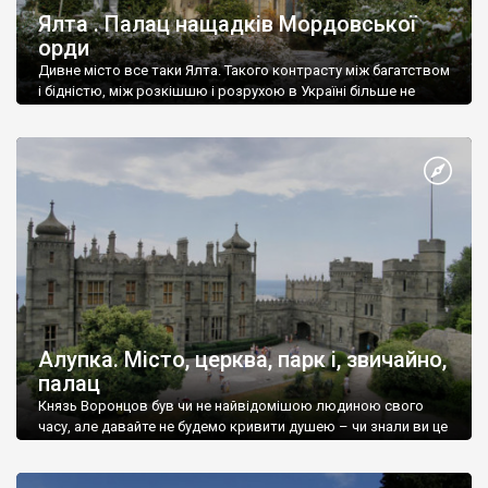
Ялта . Палац нащадків Мордовської
орди
Дивне місто все таки Ялта. Такого контрасту між багатством
і бідністю, між розкішшю і розрухою в Україні більше не
знайдеш.
Алупка. Місто, церква, парк і, звичайно,
палац
Князь Воронцов був чи не найвідомішою людиною свого
часу, але давайте не будемо кривити душею – чи знали ви це
прізвище до відвідин Алупки? Мабуть все таки ні.