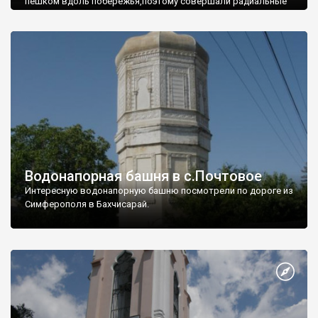
пешком вдоль побережья,поэтому совершали радиальные
вылазки из Оленевки.
Водонапорная башня в с.Почтовое
Интересную водонапорную башню посмотрели по дороге из
Симферополя в Бахчисарай.