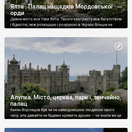
Ялта . Палац нащадків Мордовської
орди
Дивне місто все таки Ялта. Такого контрасту між багатством
і бідністю, між розкішшю і розрухою в Україні більше не
знайдеш.
Алупка. Місто, церква, парк і, звичайно,
палац
Князь Воронцов був чи не найвідомішою людиною свого
часу, але давайте не будемо кривити душею – чи знали ви це
прізвище до відвідин Алупки? Мабуть все таки ні.