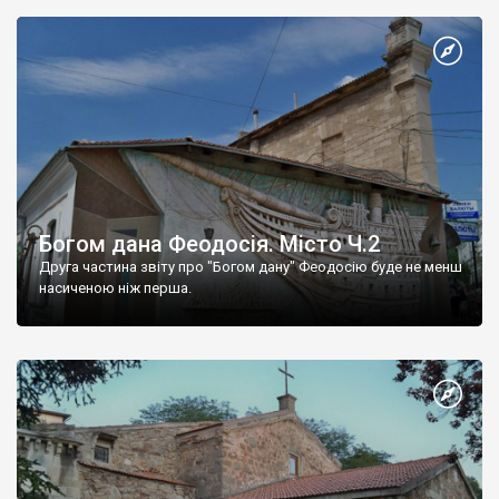
Богом дана Феодосія. Місто Ч.2
Друга частина звіту про "Богом дану" Феодосію буде не менш
насиченою ніж перша.