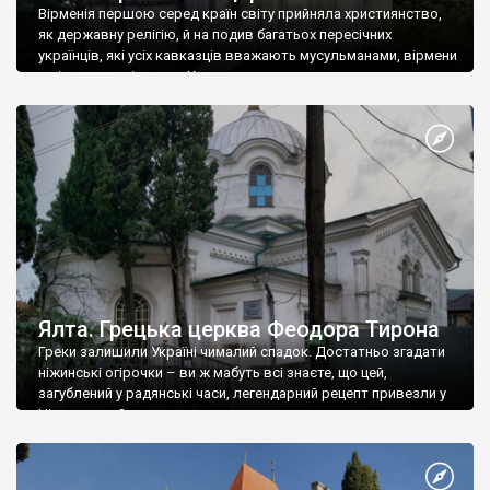
Вірменія першою серед країн світу прийняла християнство,
як державну релігію, й на подив багатьох пересічних
українців, які усіх кавказців вважають мусульманами, вірмени
є відданими вірянами Христа
Ялта. Грецька церква Феодора Тирона
Греки залишили Україні чималий спадок. Достатньо згадати
ніжинські огірочки – ви ж мабуть всі знаєте, що цей,
загублений у радянські часи, легендарний рецепт привезли у
Ніжин греки?