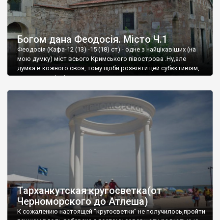
Богом дана Феодосія. Місто Ч.1
Феодосія (Кафа-12 (13) -15 (18) ст) - одне з найцікавіших (на
мою думку) міст всього Кримського півострова .Ну,але
думка в кожного своя, тому щоби розвіяти цей субєктивізм,
запрошую відвідати це
Тарханкутская кругосветка(от
Черноморского до Атлеша)
К сожалению настоящей "кругосветки" не получилось,пройти