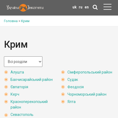
uk
ru
en
Головна
>
Крим
Крим
Алушта
Сімферопольський район
Бахчисарайський район
Судак
Євпаторія
Феодосія
Керч
Чорноморський район
Красноперекопський
Ялта
район
Севастополь