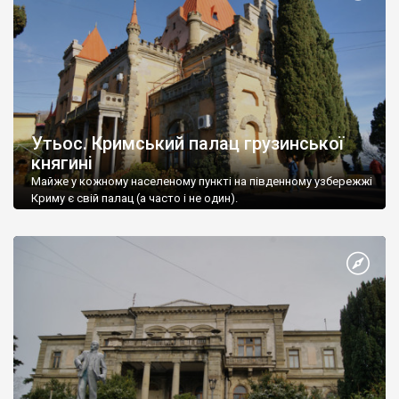
Утьос. Кримський палац грузинської
княгині
Майже у кожному населеному пункті на південному узбережжі
Криму є свій палац (а часто і не один).