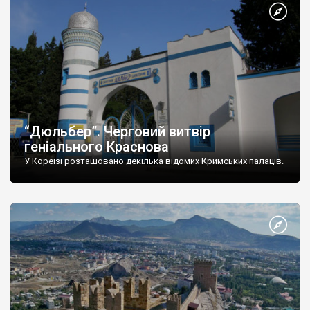
“Дюльбер”. Черговий витвір
геніального Краснова
У Кореїзі розташовано декілька відомих Кримських палаців.