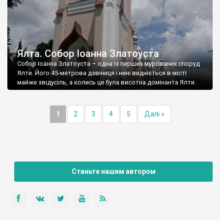
Ялта. Собор Іоанна Златоуста
Собор Іоанна Златоуста – одна із перших мурованих споруд
Ялти. Його 45-метрова дзвіниця і нині видніється в місті
майже звідусіль, а колись це була висотна домінанта Ялти.
1
2
3
4
5
Далі »
Станьте нашим автором