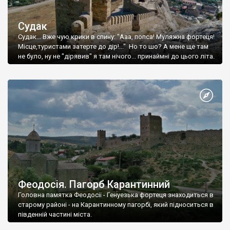
Судак
Судак... Вже чую крики в спину: "Ааа, попса! Муляжна фортеця!
Місце,туристами затерте до дір!..." Но то шо? А мене ще там
не було, ну не "дірявив" я там нічого... принаймні до цього літа.
Феодосія. Пагорб Карантинний
Головна памятка Феодосії - Генуезька фортеця знаходиться в
старому районі - на Карантинному пагорбі, який підноситься в
південній частині міста.