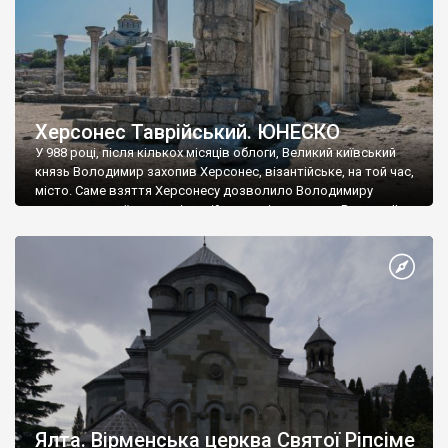
Херсонес Таврійський. ЮНЕСКО
У 988 році, після кількох місяців облоги, Великий київський
князь Володимир захопив Херсонес, візантійське, на той час,
місто. Саме взяття Херсонесу дозволило Володимиру
диктувати свої умови візантійському імператору Василю ІІ, та
одружитися з його дочкою Ганною. Цього ж року, в
Херсонесі Володимир-язичник, став Василем-християнином.
А потім було Хрещення Русі. На честь Херсонесу Таврійського
названо місто […]
Ялта. Вірменська церква Святої Ріпсіме