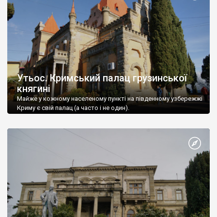
Утьос. Кримський палац грузинської
княгині
Майже у кожному населеному пункті на південному узбережжі
Криму є свій палац (а часто і не один).