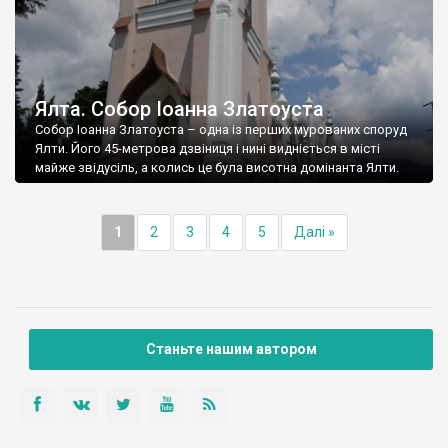
Ялта. Собор Іоанна Златоуста
Собор Іоанна Златоуста – одна із перших мурованих споруд
Ялти. Його 45-метрова дзвіниця і нині видніється в місті
майже звідусіль, а колись це була висотна домінанта Ялти.
1
2
3
4
5
Далі »
Станьте нашим автором