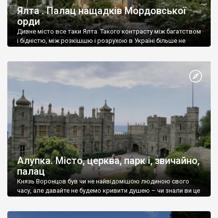
Ялта . Палац нащадків Мордовської
орди
Дивне місто все таки Ялта. Такого контрасту між багатством
і бідністю, між розкішшю і розрухою в Україні більше не
знайдеш.
Алупка. Місто, церква, парк і, звичайно,
палац
Князь Воронцов був чи не найвідомішою людиною свого
часу, але давайте не будемо кривити душею – чи знали ви це
прізвище до відвідин Алупки? Мабуть все таки ні.