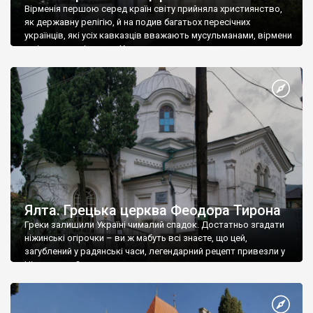
Вірменія першою серед країн світу прийняла християнство,
як державну релігію, й на подив багатьох пересічних
українців, які усіх кавказців вважають мусульманами, вірмени
є відданими вірянами Христа
Ялта. Грецька церква Феодора Тирона
Греки залишили Україні чималий спадок. Достатньо згадати
ніжинські огірочки – ви ж мабуть всі знаєте, що цей,
загублений у радянські часи, легендарний рецепт привезли у
Ніжин греки?