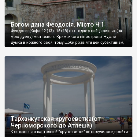
Богом дана Феодосія. Місто Ч.1
Феодосія (Кафа-12 (13) -15 (18) ст) - одне з найцікавіших (на
мою думку) міст всього Кримського півострова .Ну,але
думка в кожного своя, тому щоби розвіяти цей субєктивізм,
запрошую відвідати це
Тарханкутская кругосветка(от
Черноморского до Атлеша)
К сожалению настоящей "кругосветки" не получилось,пройти