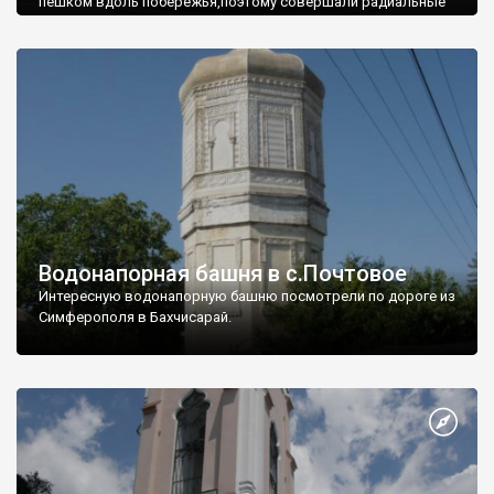
пешком вдоль побережья,поэтому совершали радиальные
вылазки из Оленевки.
Водонапорная башня в с.Почтовое
Интересную водонапорную башню посмотрели по дороге из
Симферополя в Бахчисарай.