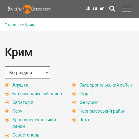
uk
ru
en
Головна
>
Крим
Крим
Алушта
Сімферопольський район
Бахчисарайський район
Судак
Євпаторія
Феодосія
Керч
Чорноморський район
Красноперекопський
Ялта
район
Севастополь