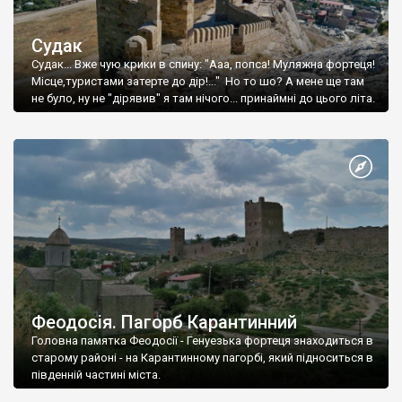
Судак
Судак... Вже чую крики в спину: "Ааа, попса! Муляжна фортеця!
Місце,туристами затерте до дір!..." Но то шо? А мене ще там
не було, ну не "дірявив" я там нічого... принаймні до цього літа.
Феодосія. Пагорб Карантинний
Головна памятка Феодосії - Генуезька фортеця знаходиться в
старому районі - на Карантинному пагорбі, який підноситься в
південній частині міста.