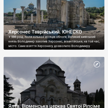
Херсонес Таврійський. ЮНЕСКО
У 988 році, після кількох місяців облоги, Великий київський
князь Володимир захопив Херсонес, візантійське, на той час,
місто. Саме взяття Херсонесу дозволило Володимиру
диктувати свої умови візантійському імператору Василю ІІ, та
одружитися з його дочкою Ганною. Цього ж року, в
Херсонесі Володимир-язичник, став Василем-християнином.
А потім було Хрещення Русі. На честь Херсонесу Таврійського
названо місто […]
Ялта. Вірменська церква Святої Ріпсіме