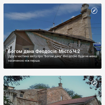
Богом дана Феодосія. Місто Ч.2
Друга частина звіту про "Богом дану" Феодосію буде не менш
насиченою ніж перша.