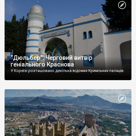
“Дюльбер”. Черговий витвір
геніального Краснова
У Кореїзі розташовано декілька відомих Кримських палаців.