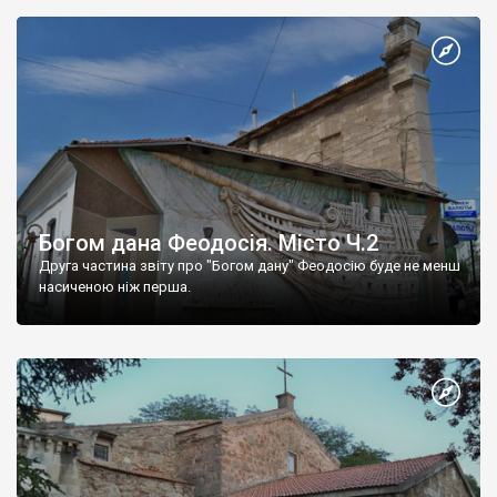
Богом дана Феодосія. Місто Ч.2
Друга частина звіту про "Богом дану" Феодосію буде не менш
насиченою ніж перша.