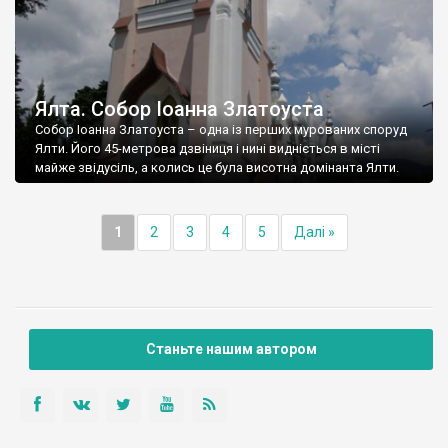
Ялта. Собор Іоанна Златоуста
Собор Іоанна Златоуста – одна із перших мурованих споруд
Ялти. Його 45-метрова дзвіниця і нині видніється в місті
майже звідусіль, а колись це була висотна домінанта Ялти.
1
2
3
4
5
Далі »
Станьте нашим автором