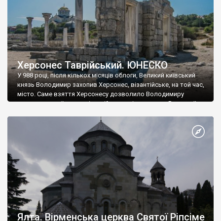
Херсонес Таврійський. ЮНЕСКО
У 988 році, після кількох місяців облоги, Великий київський
князь Володимир захопив Херсонес, візантійське, на той час,
місто. Саме взяття Херсонесу дозволило Володимиру
диктувати свої умови візантійському імператору Василю ІІ, та
одружитися з його дочкою Ганною. Цього ж року, в
Херсонесі Володимир-язичник, став Василем-християнином.
А потім було Хрещення Русі. На честь Херсонесу Таврійського
названо місто […]
Ялта. Вірменська церква Святої Ріпсіме