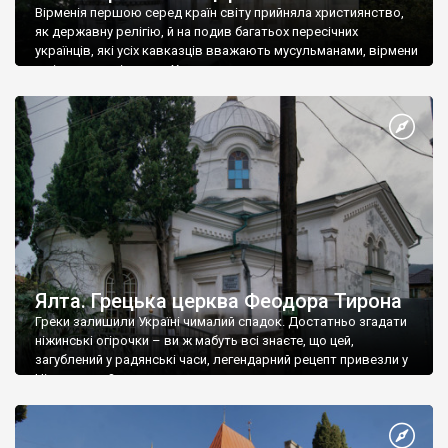
Вірменія першою серед країн світу прийняла християнство,
як державну релігію, й на подив багатьох пересічних
українців, які усіх кавказців вважають мусульманами, вірмени
є відданими вірянами Христа
Ялта. Грецька церква Феодора Тирона
Греки залишили Україні чималий спадок. Достатньо згадати
ніжинські огірочки – ви ж мабуть всі знаєте, що цей,
загублений у радянські часи, легендарний рецепт привезли у
Ніжин греки?