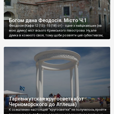
Богом дана Феодосія. Місто Ч.1
Феодосія (Кафа-12 (13) -15 (18) ст) - одне з найцікавіших (на
мою думку) міст всього Кримського півострова .Ну,але
думка в кожного своя, тому щоби розвіяти цей субєктивізм,
запрошую відвідати це
Тарханкутская кругосветка(от
Черноморского до Атлеша)
К сожалению настоящей "кругосветки" не получилось,пройти