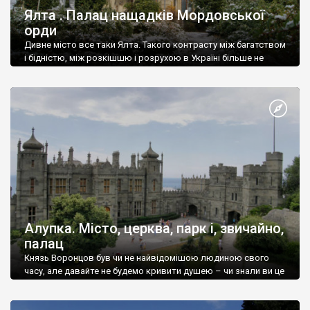
Ялта . Палац нащадків Мордовської
орди
Дивне місто все таки Ялта. Такого контрасту між багатством
і бідністю, між розкішшю і розрухою в Україні більше не
знайдеш.
Алупка. Місто, церква, парк і, звичайно,
палац
Князь Воронцов був чи не найвідомішою людиною свого
часу, але давайте не будемо кривити душею – чи знали ви це
прізвище до відвідин Алупки? Мабуть все таки ні.