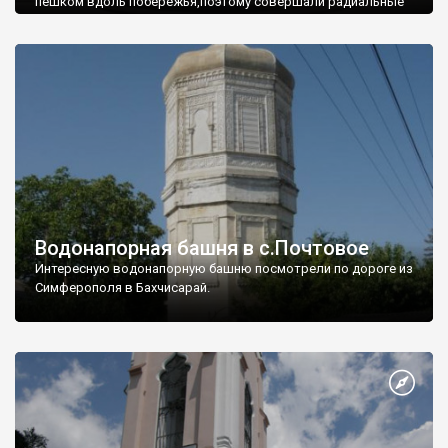
пешком вдоль побережья,поэтому совершали радиальные
вылазки из Оленевки.
Водонапорная башня в с.Почтовое
Интересную водонапорную башню посмотрели по дороге из
Симферополя в Бахчисарай.