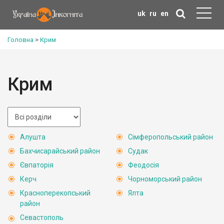
uk
ru
en
Головна
>
Крим
Крим
Алушта
Сімферопольський район
Бахчисарайський район
Судак
Євпаторія
Феодосія
Керч
Чорноморський район
Красноперекопський
Ялта
район
Севастополь