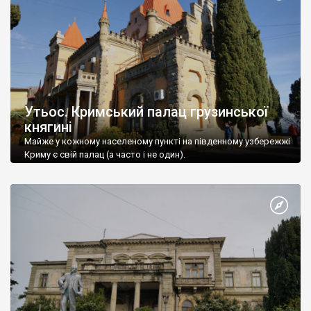
Утьос. Кримський палац грузинської
княгині
Майже у кожному населеному пункті на південному узбережжі
Криму є свій палац (а часто і не один).