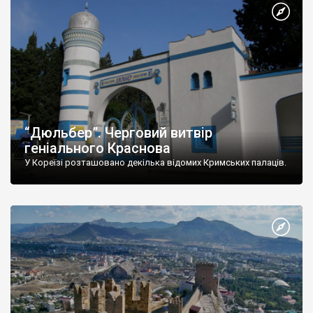
“Дюльбер”. Черговий витвір
геніального Краснова
У Кореїзі розташовано декілька відомих Кримських палаців.