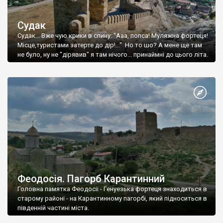
Судак
Судак... Вже чую крики в спину: "Ааа, попса! Муляжна фортеця!
Місце,туристами затерте до дір!..." Но то шо? А мене ще там
не було, ну не "дірявив" я там нічого... принаймні до цього літа.
Феодосія. Пагорб Карантинний
Головна памятка Феодосії - Генуезька фортеця знаходиться в
старому районі - на Карантинному пагорбі, який підноситься в
південній частині міста.