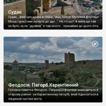
Судак
Судак... Вже чую крики в спину: "Ааа, попса! Муляжна фортеця!
Місце,туристами затерте до дір!..." Но то шо? А мене ще там
не було, ну не "дірявив" я там нічого... принаймні до цього літа.
Феодосія. Пагорб Карантинний
Головна памятка Феодосії - Генуезька фортеця знаходиться в
старому районі - на Карантинному пагорбі, який підноситься в
південній частині міста.