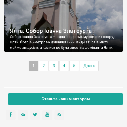
Ялта. Собор Іоанна Златоуста
Собор Іоанна Златоуста – одна із перших мурованих споруд
Ялти. Його 45-метрова дзвіниця і нині видніється в місті
майже звідусіль, а колись це була висотна домінанта Ялти.
1
2
3
4
5
Далі »
Станьте нашим автором