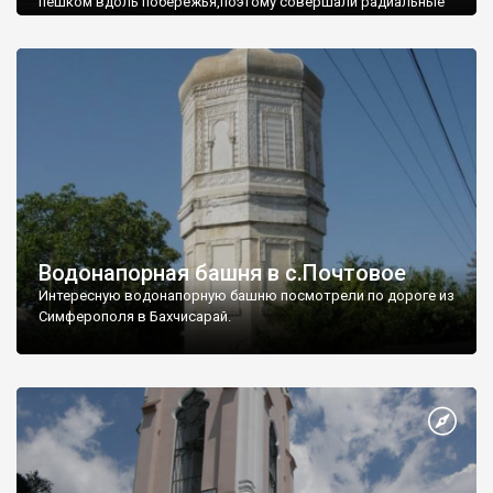
пешком вдоль побережья,поэтому совершали радиальные
вылазки из Оленевки.
Водонапорная башня в с.Почтовое
Интересную водонапорную башню посмотрели по дороге из
Симферополя в Бахчисарай.