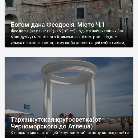
Богом дана Феодосія. Місто Ч.1
Феодосія (Кафа-12 (13) -15 (18) ст) - одне з найцікавіших (на
мою думку) міст всього Кримського півострова .Ну,але
думка в кожного своя, тому щоби розвіяти цей субєктивізм,
запрошую відвідати це
Тарханкутская кругосветка(от
Черноморского до Атлеша)
К сожалению настоящей "кругосветки" не получилось,пройти