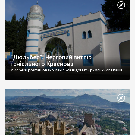
“Дюльбер”. Черговий витвір
геніального Краснова
У Кореїзі розташовано декілька відомих Кримських палаців.