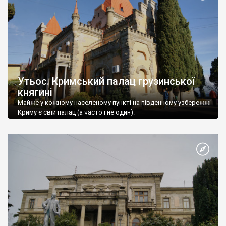
Утьос. Кримський палац грузинської
княгині
Майже у кожному населеному пункті на південному узбережжі
Криму є свій палац (а часто і не один).