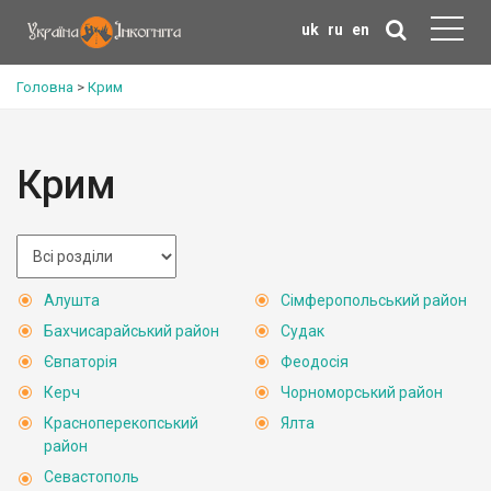
uk
ru
en
Головна
>
Крим
Крим
Алушта
Сімферопольський район
Бахчисарайський район
Судак
Євпаторія
Феодосія
Керч
Чорноморський район
Красноперекопський
Ялта
район
Севастополь