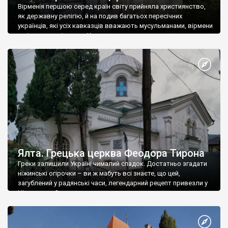
Вірменія першою серед країн світу прийняла християнство,
як державну релігію, й на подив багатьох пересічних
українців, які усіх кавказців вважають мусульманами, вірмени
є відданими вірянами Христа
Ялта. Грецька церква Феодора Тирона
Греки залишили Україні чималий спадок. Достатньо згадати
ніжинські огірочки – ви ж мабуть всі знаєте, що цей,
загублений у радянські часи, легендарний рецепт привезли у
Ніжин греки?