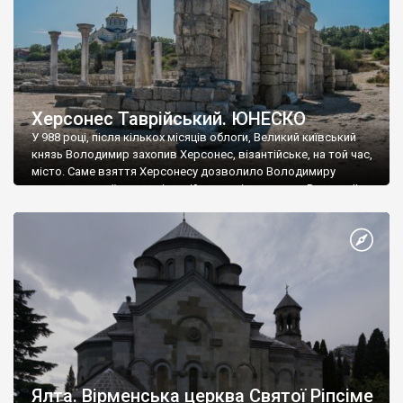
Херсонес Таврійський. ЮНЕСКО
У 988 році, після кількох місяців облоги, Великий київський
князь Володимир захопив Херсонес, візантійське, на той час,
місто. Саме взяття Херсонесу дозволило Володимиру
диктувати свої умови візантійському імператору Василю ІІ, та
одружитися з його дочкою Ганною. Цього ж року, в
Херсонесі Володимир-язичник, став Василем-християнином.
А потім було Хрещення Русі. На честь Херсонесу Таврійського
названо місто […]
Ялта. Вірменська церква Святої Ріпсіме