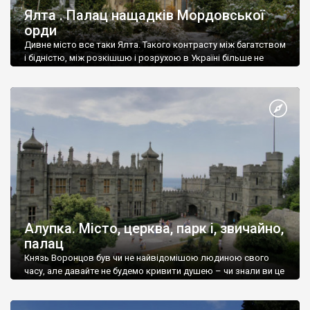
Ялта . Палац нащадків Мордовської
орди
Дивне місто все таки Ялта. Такого контрасту між багатством
і бідністю, між розкішшю і розрухою в Україні більше не
знайдеш.
Алупка. Місто, церква, парк і, звичайно,
палац
Князь Воронцов був чи не найвідомішою людиною свого
часу, але давайте не будемо кривити душею – чи знали ви це
прізвище до відвідин Алупки? Мабуть все таки ні.