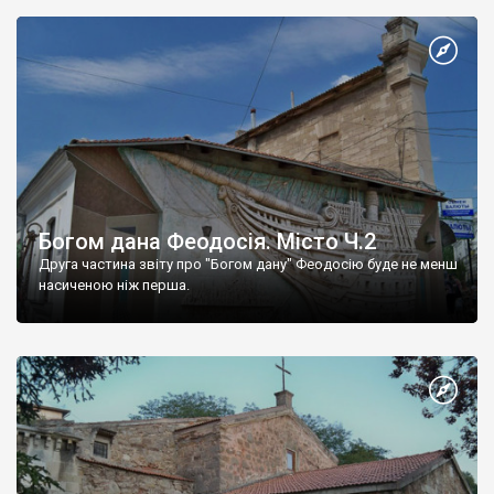
Богом дана Феодосія. Місто Ч.2
Друга частина звіту про "Богом дану" Феодосію буде не менш
насиченою ніж перша.