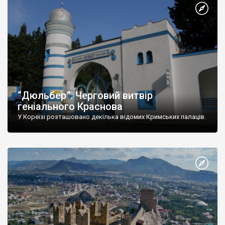
“Дюльбер”. Черговий витвір
геніального Краснова
У Кореїзі розташовано декілька відомих Кримських палаців.