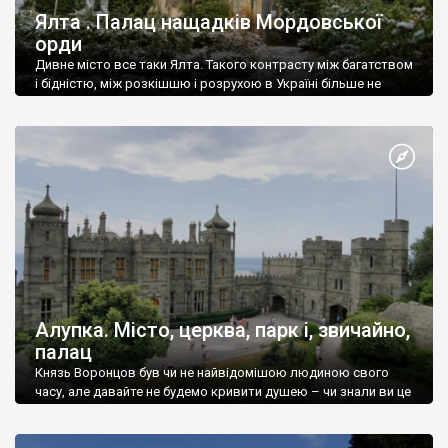
Ялта . Палац нащадків Мордовської
орди
Дивне місто все таки Ялта. Такого контрасту між багатством
і бідністю, між розкішшю і розрухою в Україні більше не
знайдеш.
Алупка. Місто, церква, парк і, звичайно,
палац
Князь Воронцов був чи не найвідомішою людиною свого
часу, але давайте не будемо кривити душею – чи знали ви це
прізвище до відвідин Алупки? Мабуть все таки ні.