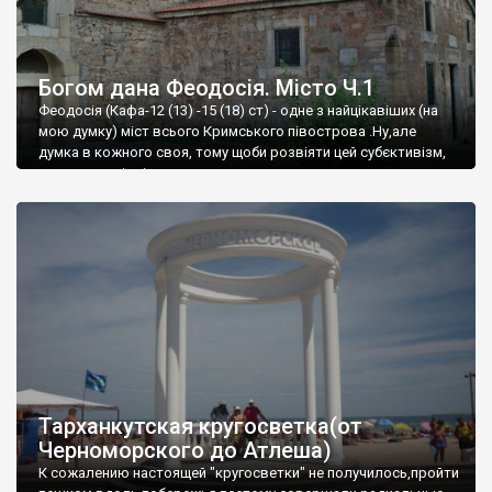
Богом дана Феодосія. Місто Ч.1
Феодосія (Кафа-12 (13) -15 (18) ст) - одне з найцікавіших (на
мою думку) міст всього Кримського півострова .Ну,але
думка в кожного своя, тому щоби розвіяти цей субєктивізм,
запрошую відвідати це
Тарханкутская кругосветка(от
Черноморского до Атлеша)
К сожалению настоящей "кругосветки" не получилось,пройти