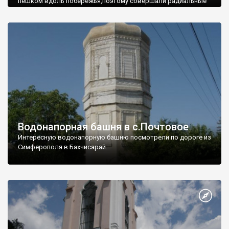
пешком вдоль побережья,поэтому совершали радиальные
вылазки из Оленевки.
Водонапорная башня в с.Почтовое
Интересную водонапорную башню посмотрели по дороге из
Симферополя в Бахчисарай.