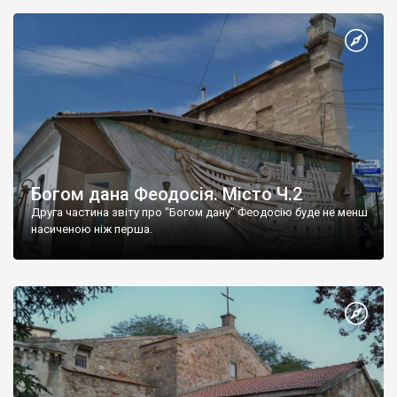
Богом дана Феодосія. Місто Ч.2
Друга частина звіту про "Богом дану" Феодосію буде не менш
насиченою ніж перша.