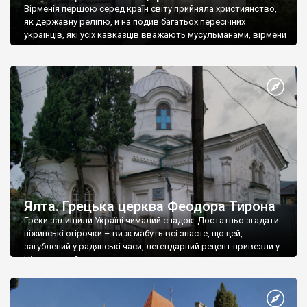
Вірменія першою серед країн світу прийняла християнство,
як державну релігію, й на подив багатьох пересічних
українців, які усіх кавказців вважають мусульманами, вірмени
є відданими вірянами Христа
Ялта. Грецька церква Феодора Тирона
Греки залишили Україні чималий спадок. Достатньо згадати
ніжинські огірочки – ви ж мабуть всі знаєте, що цей,
загублений у радянські часи, легендарний рецепт привезли у
Ніжин греки?