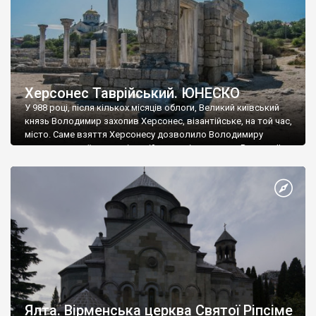
Херсонес Таврійський. ЮНЕСКО
У 988 році, після кількох місяців облоги, Великий київський
князь Володимир захопив Херсонес, візантійське, на той час,
місто. Саме взяття Херсонесу дозволило Володимиру
диктувати свої умови візантійському імператору Василю ІІ, та
одружитися з його дочкою Ганною. Цього ж року, в
Херсонесі Володимир-язичник, став Василем-християнином.
А потім було Хрещення Русі. На честь Херсонесу Таврійського
названо місто […]
Ялта. Вірменська церква Святої Ріпсіме