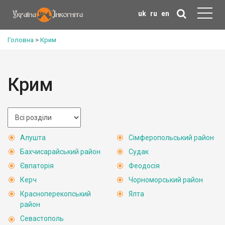
uk
ru
en
Головна
>
Крим
Крим
Алушта
Сімферопольський район
Бахчисарайський район
Судак
Євпаторія
Феодосія
Керч
Чорноморський район
Красноперекопський
Ялта
район
Севастополь