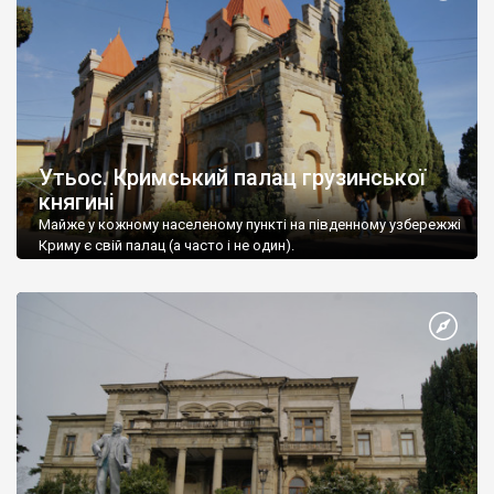
Утьос. Кримський палац грузинської
княгині
Майже у кожному населеному пункті на південному узбережжі
Криму є свій палац (а часто і не один).