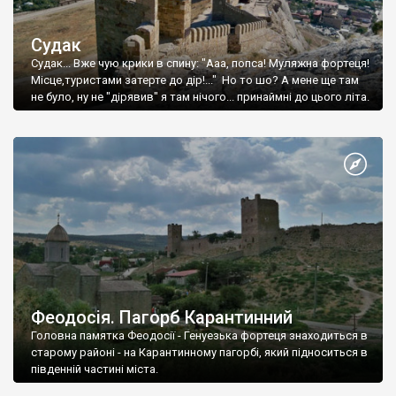
Судак
Судак... Вже чую крики в спину: "Ааа, попса! Муляжна фортеця!
Місце,туристами затерте до дір!..." Но то шо? А мене ще там
не було, ну не "дірявив" я там нічого... принаймні до цього літа.
Феодосія. Пагорб Карантинний
Головна памятка Феодосії - Генуезька фортеця знаходиться в
старому районі - на Карантинному пагорбі, який підноситься в
південній частині міста.