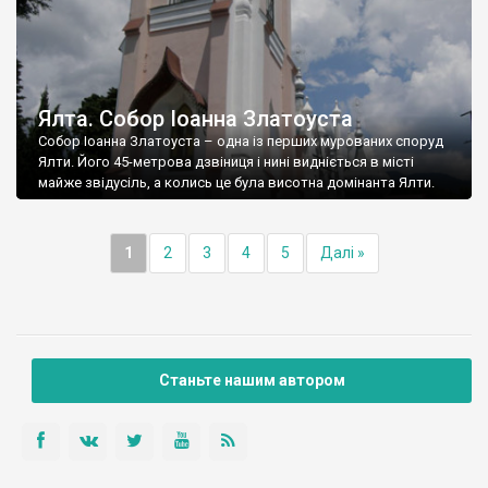
Ялта. Собор Іоанна Златоуста
Собор Іоанна Златоуста – одна із перших мурованих споруд
Ялти. Його 45-метрова дзвіниця і нині видніється в місті
майже звідусіль, а колись це була висотна домінанта Ялти.
1
2
3
4
5
Далі »
Станьте нашим автором