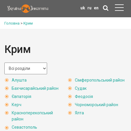
uk
ru
en
Головна
>
Крим
Крим
Алушта
Сімферопольський район
Бахчисарайський район
Судак
Євпаторія
Феодосія
Керч
Чорноморський район
Красноперекопський
Ялта
район
Севастополь