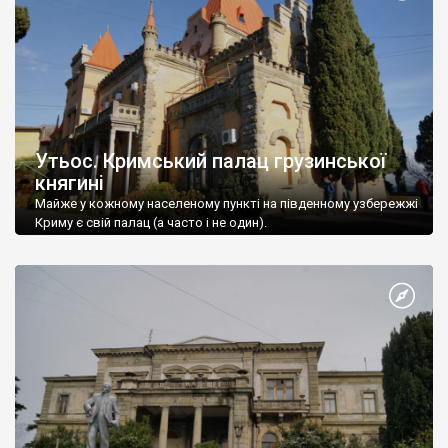
Утьос. Кримський палац грузинської
княгині
Майже у кожному населеному пункті на південному узбережжі
Криму є свій палац (а часто і не один).