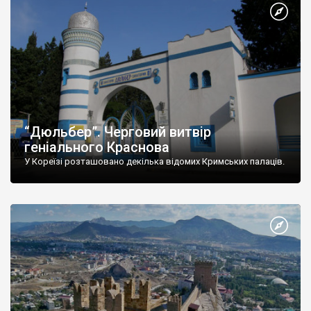
“Дюльбер”. Черговий витвір
геніального Краснова
У Кореїзі розташовано декілька відомих Кримських палаців.