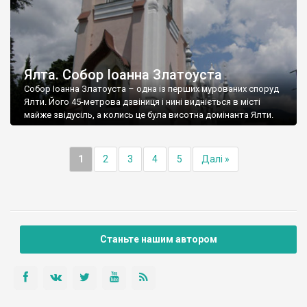
Ялта. Собор Іоанна Златоуста
Собор Іоанна Златоуста – одна із перших мурованих споруд
Ялти. Його 45-метрова дзвіниця і нині видніється в місті
майже звідусіль, а колись це була висотна домінанта Ялти.
1
2
3
4
5
Далі »
Станьте нашим автором