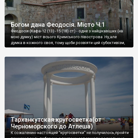
Богом дана Феодосія. Місто Ч.1
Феодосія (Кафа-12 (13) -15 (18) ст) - одне з найцікавіших (на
мою думку) міст всього Кримського півострова .Ну,але
думка в кожного своя, тому щоби розвіяти цей субєктивізм,
запрошую відвідати це
Тарханкутская кругосветка(от
Черноморского до Атлеша)
К сожалению настоящей "кругосветки" не получилось,пройти