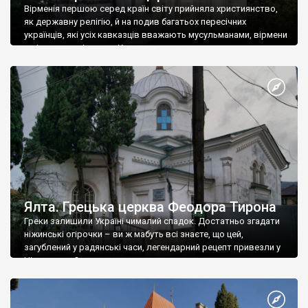
Вірменія першою серед країн світу прийняла християнство,
як державну релігію, й на подив багатьох пересічних
українців, які усіх кавказців вважають мусульманами, вірмени
є відданими вірянами Христа
Ялта. Грецька церква Феодора Тирона
Греки залишили Україні чималий спадок. Достатньо згадати
ніжинські огірочки – ви ж мабуть всі знаєте, що цей,
загублений у радянські часи, легендарний рецепт привезли у
Ніжин греки?