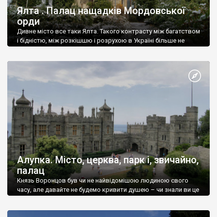
Ялта . Палац нащадків Мордовської
орди
Дивне місто все таки Ялта. Такого контрасту між багатством
і бідністю, між розкішшю і розрухою в Україні більше не
знайдеш.
Алупка. Місто, церква, парк і, звичайно,
палац
Князь Воронцов був чи не найвідомішою людиною свого
часу, але давайте не будемо кривити душею – чи знали ви це
прізвище до відвідин Алупки? Мабуть все таки ні.