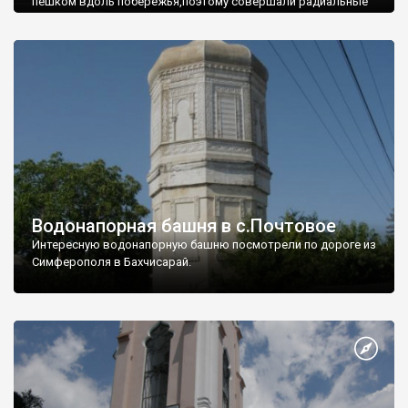
пешком вдоль побережья,поэтому совершали радиальные
вылазки из Оленевки.
Водонапорная башня в с.Почтовое
Интересную водонапорную башню посмотрели по дороге из
Симферополя в Бахчисарай.