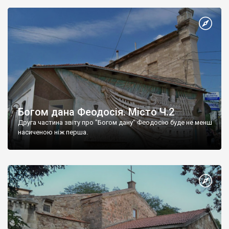
Богом дана Феодосія. Місто Ч.2
Друга частина звіту про "Богом дану" Феодосію буде не менш
насиченою ніж перша.