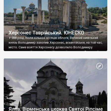
Херсонес Таврійський. ЮНЕСКО
У 988 році, після кількох місяців облоги, Великий київський
князь Володимир захопив Херсонес, візантійське, на той час,
місто. Саме взяття Херсонесу дозволило Володимиру
диктувати свої умови візантійському імператору Василю ІІ, та
одружитися з його дочкою Ганною. Цього ж року, в
Херсонесі Володимир-язичник, став Василем-християнином.
А потім було Хрещення Русі. На честь Херсонесу Таврійського
названо місто […]
Ялта. Вірменська церква Святої Ріпсіме