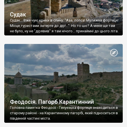
Судак
Судак... Вже чую крики в спину: "Ааа, попса! Муляжна фортеця!
Місце,туристами затерте до дір!..." Но то шо? А мене ще там
не було, ну не "дірявив" я там нічого... принаймні до цього літа.
Феодосія. Пагорб Карантинний
Головна памятка Феодосії - Генуезька фортеця знаходиться в
старому районі - на Карантинному пагорбі, який підноситься в
південній частині міста.