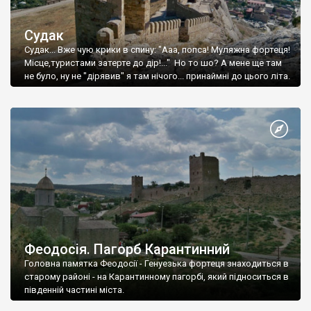
Судак
Судак... Вже чую крики в спину: "Ааа, попса! Муляжна фортеця!
Місце,туристами затерте до дір!..." Но то шо? А мене ще там
не було, ну не "дірявив" я там нічого... принаймні до цього літа.
Феодосія. Пагорб Карантинний
Головна памятка Феодосії - Генуезька фортеця знаходиться в
старому районі - на Карантинному пагорбі, який підноситься в
південній частині міста.