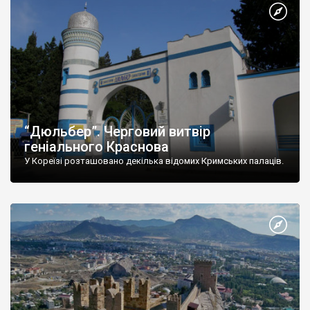
“Дюльбер”. Черговий витвір
геніального Краснова
У Кореїзі розташовано декілька відомих Кримських палаців.