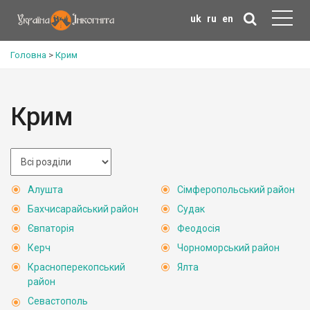
uk
ru
en
Головна
>
Крим
Крим
Алушта
Сімферопольський район
Бахчисарайський район
Судак
Євпаторія
Феодосія
Керч
Чорноморський район
Красноперекопський
Ялта
район
Севастополь