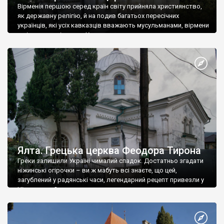
Вірменія першою серед країн світу прийняла християнство,
як державну релігію, й на подив багатьох пересічних
українців, які усіх кавказців вважають мусульманами, вірмени
є відданими вірянами Христа
Ялта. Грецька церква Феодора Тирона
Греки залишили Україні чималий спадок. Достатньо згадати
ніжинські огірочки – ви ж мабуть всі знаєте, що цей,
загублений у радянські часи, легендарний рецепт привезли у
Ніжин греки?