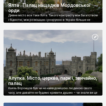
Ялта . Палац нащадків Мордовської
орди
Дивне місто все таки Ялта. Такого контрасту між багатством
і бідністю, між розкішшю і розрухою в Україні більше не
знайдеш.
Алупка. Місто, церква, парк і, звичайно,
палац
Князь Воронцов був чи не найвідомішою людиною свого
часу, але давайте не будемо кривити душею – чи знали ви це
прізвище до відвідин Алупки? Мабуть все таки ні.