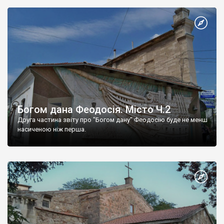
Богом дана Феодосія. Місто Ч.2
Друга частина звіту про "Богом дану" Феодосію буде не менш
насиченою ніж перша.