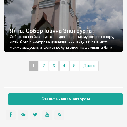
Ялта. Собор Іоанна Златоуста
Собор Іоанна Златоуста – одна із перших мурованих споруд
Ялти. Його 45-метрова дзвіниця і нині видніється в місті
майже звідусіль, а колись це була висотна домінанта Ялти.
1
2
3
4
5
Далі »
Станьте нашим автором