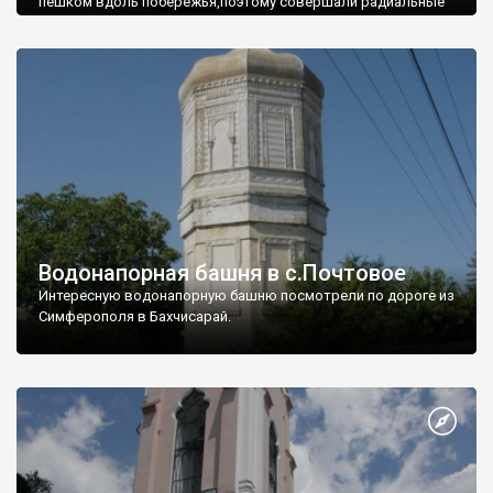
пешком вдоль побережья,поэтому совершали радиальные
вылазки из Оленевки.
Водонапорная башня в с.Почтовое
Интересную водонапорную башню посмотрели по дороге из
Симферополя в Бахчисарай.