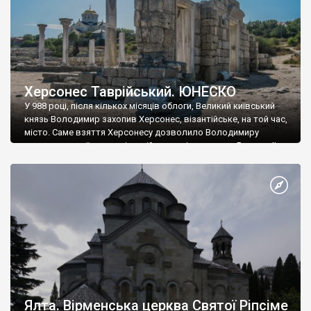
Херсонес Таврійський. ЮНЕСКО
У 988 році, після кількох місяців облоги, Великий київський
князь Володимир захопив Херсонес, візантійське, на той час,
місто. Саме взяття Херсонесу дозволило Володимиру
диктувати свої умови візантійському імператору Василю ІІ, та
одружитися з його дочкою Ганною. Цього ж року, в
Херсонесі Володимир-язичник, став Василем-християнином.
А потім було Хрещення Русі. На честь Херсонесу Таврійського
названо місто […]
Ялта. Вірменська церква Святої Ріпсіме