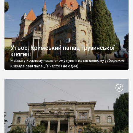
Утьос. Кримський палац грузинської
княгині
Майже у кожному населеному пункті на південному узбережжі
Криму є свій палац (а часто і не один).