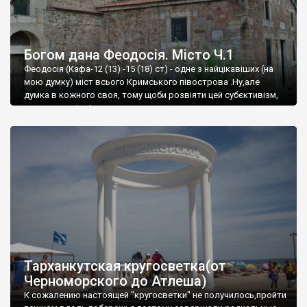
Богом дана Феодосія. Місто Ч.1
Феодосія (Кафа-12 (13) -15 (18) ст) - одне з найцікавіших (на
мою думку) міст всього Кримського півострова .Ну,але
думка в кожного своя, тому щоби розвіяти цей субєктивізм,
запрошую відвідати це
Тарханкутская кругосветка(от
Черноморского до Атлеша)
К сожалению настоящей "кругосветки" не получилось,пройти