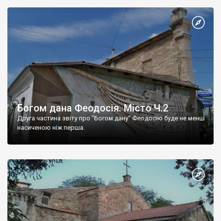
Богом дана Феодосія. Місто Ч.2
Друга частина звіту про "Богом дану" Феодосію буде не менш
насиченою ніж перша.