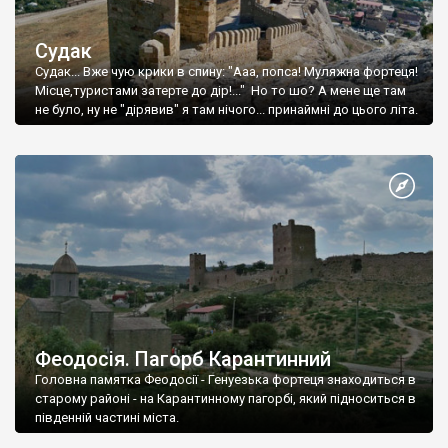
Судак
Судак... Вже чую крики в спину: "Ааа, попса! Муляжна фортеця!
Місце,туристами затерте до дір!..." Но то шо? А мене ще там
не було, ну не "дірявив" я там нічого... принаймні до цього літа.
Феодосія. Пагорб Карантинний
Головна памятка Феодосії - Генуезька фортеця знаходиться в
старому районі - на Карантинному пагорбі, який підноситься в
південній частині міста.