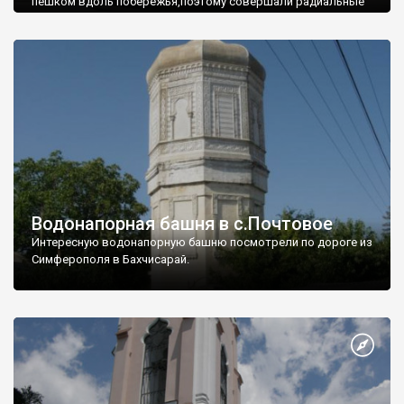
пешком вдоль побережья,поэтому совершали радиальные
вылазки из Оленевки.
Водонапорная башня в с.Почтовое
Интересную водонапорную башню посмотрели по дороге из
Симферополя в Бахчисарай.