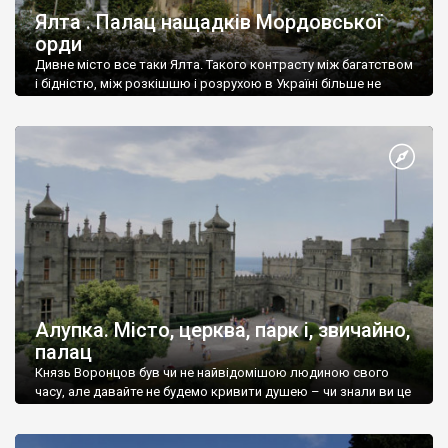
Ялта . Палац нащадків Мордовської
орди
Дивне місто все таки Ялта. Такого контрасту між багатством
і бідністю, між розкішшю і розрухою в Україні більше не
знайдеш.
Алупка. Місто, церква, парк і, звичайно,
палац
Князь Воронцов був чи не найвідомішою людиною свого
часу, але давайте не будемо кривити душею – чи знали ви це
прізвище до відвідин Алупки? Мабуть все таки ні.