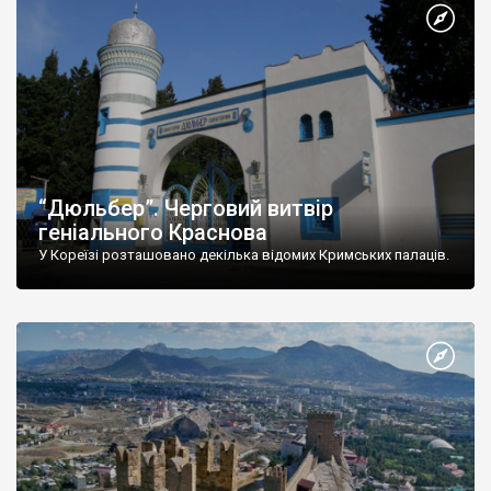
“Дюльбер”. Черговий витвір
геніального Краснова
У Кореїзі розташовано декілька відомих Кримських палаців.