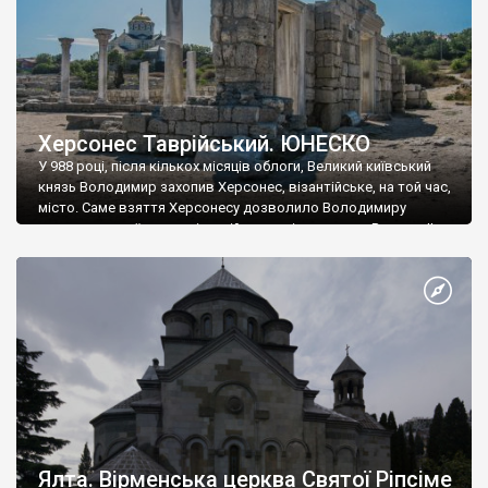
Херсонес Таврійський. ЮНЕСКО
У 988 році, після кількох місяців облоги, Великий київський
князь Володимир захопив Херсонес, візантійське, на той час,
місто. Саме взяття Херсонесу дозволило Володимиру
диктувати свої умови візантійському імператору Василю ІІ, та
одружитися з його дочкою Ганною. Цього ж року, в
Херсонесі Володимир-язичник, став Василем-християнином.
А потім було Хрещення Русі. На честь Херсонесу Таврійського
названо місто […]
Ялта. Вірменська церква Святої Ріпсіме