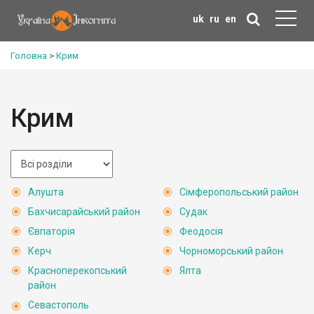
uk
ru
en
Головна
>
Крим
Крим
Алушта
Сімферопольський район
Бахчисарайський район
Судак
Євпаторія
Феодосія
Керч
Чорноморський район
Красноперекопський
Ялта
район
Севастополь