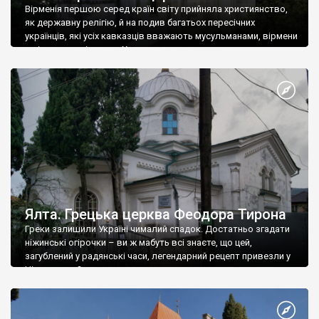
Вірменія першою серед країн світу прийняла християнство,
як державну релігію, й на подив багатьох пересічних
українців, які усіх кавказців вважають мусульманами, вірмени
є відданими вірянами Христа
Ялта. Грецька церква Феодора Тирона
Греки залишили Україні чималий спадок. Достатньо згадати
ніжинські огірочки – ви ж мабуть всі знаєте, що цей,
загублений у радянські часи, легендарний рецепт привезли у
Ніжин греки?