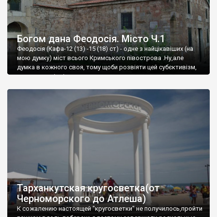
Богом дана Феодосія. Місто Ч.1
Феодосія (Кафа-12 (13) -15 (18) ст) - одне з найцікавіших (на
мою думку) міст всього Кримського півострова .Ну,але
думка в кожного своя, тому щоби розвіяти цей субєктивізм,
запрошую відвідати це
Тарханкутская кругосветка(от
Черноморского до Атлеша)
К сожалению настоящей "кругосветки" не получилось,пройти