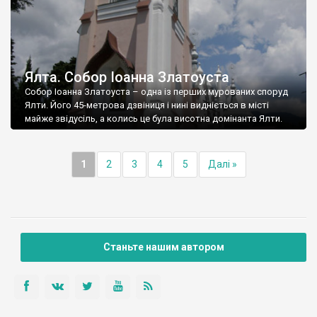
Ялта. Собор Іоанна Златоуста
Собор Іоанна Златоуста – одна із перших мурованих споруд
Ялти. Його 45-метрова дзвіниця і нині видніється в місті
майже звідусіль, а колись це була висотна домінанта Ялти.
1
2
3
4
5
Далі »
Станьте нашим автором