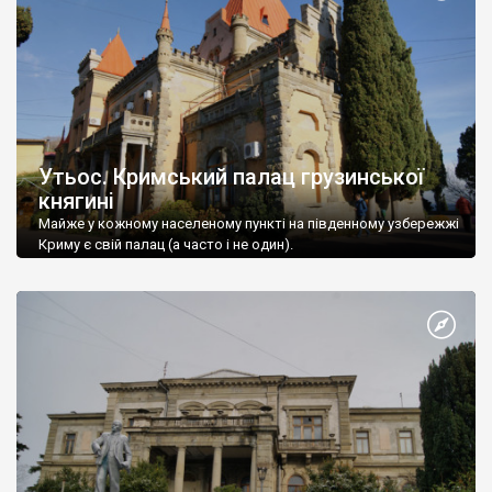
Утьос. Кримський палац грузинської
княгині
Майже у кожному населеному пункті на південному узбережжі
Криму є свій палац (а часто і не один).