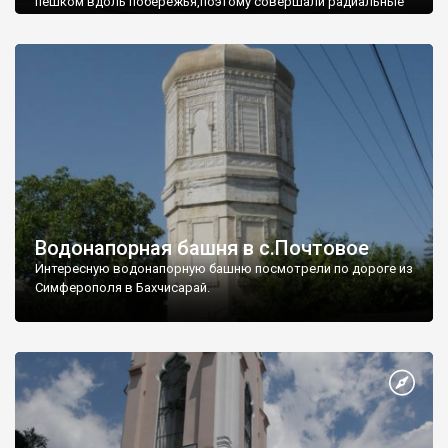
пешком вдоль побережья,поэтому совершали радиальные
вылазки из Оленевки.
Водонапорная башня в с.Почтовое
Интересную водонапорную башню посмотрели по дороге из
Симферополя в Бахчисарай.