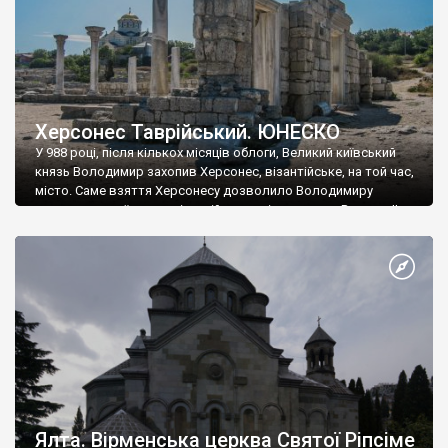
Херсонес Таврійський. ЮНЕСКО
У 988 році, після кількох місяців облоги, Великий київський
князь Володимир захопив Херсонес, візантійське, на той час,
місто. Саме взяття Херсонесу дозволило Володимиру
диктувати свої умови візантійському імператору Василю ІІ, та
одружитися з його дочкою Ганною. Цього ж року, в
Херсонесі Володимир-язичник, став Василем-християнином.
А потім було Хрещення Русі. На честь Херсонесу Таврійського
названо місто […]
Ялта. Вірменська церква Святої Ріпсіме