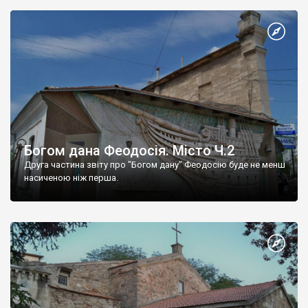
Богом дана Феодосія. Місто Ч.2
Друга частина звіту про "Богом дану" Феодосію буде не менш
насиченою ніж перша.