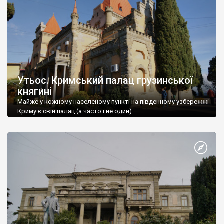
Утьос. Кримський палац грузинської
княгині
Майже у кожному населеному пункті на південному узбережжі
Криму є свій палац (а часто і не один).