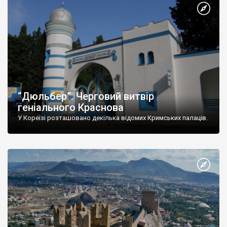
“Дюльбер”. Черговий витвір
геніального Краснова
У Кореїзі розташовано декілька відомих Кримських палаців.