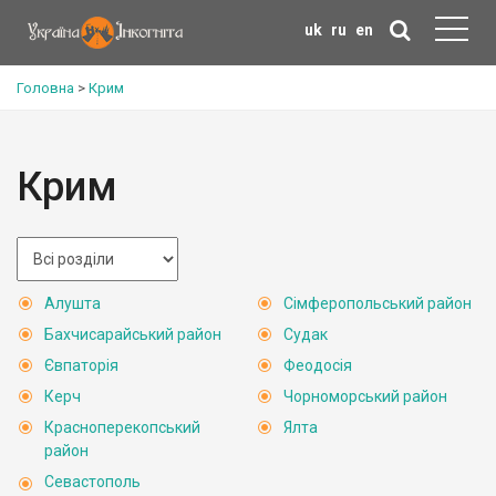
uk
ru
en
Головна
>
Крим
Крим
Алушта
Сімферопольський район
Бахчисарайський район
Судак
Євпаторія
Феодосія
Керч
Чорноморський район
Красноперекопський
Ялта
район
Севастополь