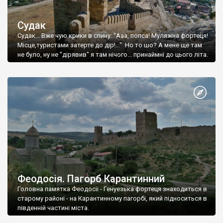
Судак
Судак... Вже чую крики в спину: "Ааа, попса! Муляжна фортеця!
Місце,туристами затерте до дір!..." Но то шо? А мене ще там
не було, ну не "дірявив" я там нічого... принаймні до цього літа.
Феодосія. Пагорб Карантинний
Головна памятка Феодосії - Генуезька фортеця знаходиться в
старому районі - на Карантинному пагорбі, який підноситься в
південній частині міста.