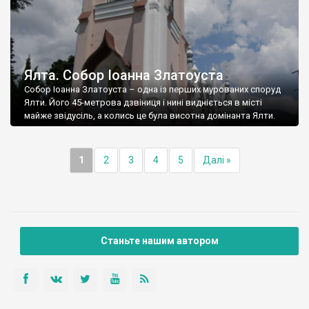
Ялта. Собор Іоанна Златоуста
Собор Іоанна Златоуста – одна із перших мурованих споруд
Ялти. Його 45-метрова дзвіниця і нині видніється в місті
майже звідусіль, а колись це була висотна домінанта Ялти.
1
2
3
4
5
Далі »
Станьте нашим автором