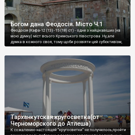
Богом дана Феодосія. Місто Ч.1
Феодосія (Кафа-12 (13) -15 (18) ст) - одне з найцікавіших (на
мою думку) міст всього Кримського півострова .Ну,але
думка в кожного своя, тому щоби розвіяти цей субєктивізм,
запрошую відвідати це
Тарханкутская кругосветка(от
Черноморского до Атлеша)
К сожалению настоящей "кругосветки" не получилось,пройти