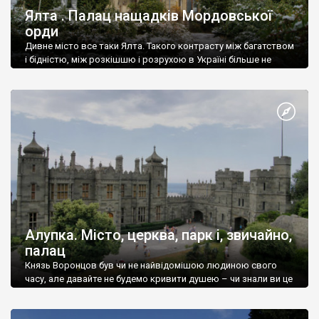
Ялта . Палац нащадків Мордовської
орди
Дивне місто все таки Ялта. Такого контрасту між багатством
і бідністю, між розкішшю і розрухою в Україні більше не
знайдеш.
Алупка. Місто, церква, парк і, звичайно,
палац
Князь Воронцов був чи не найвідомішою людиною свого
часу, але давайте не будемо кривити душею – чи знали ви це
прізвище до відвідин Алупки? Мабуть все таки ні.