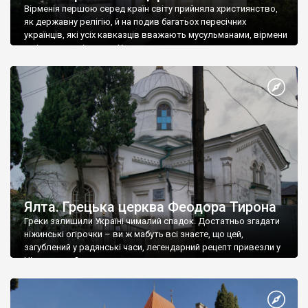
Вірменія першою серед країн світу прийняла християнство,
як державну релігію, й на подив багатьох пересічних
українців, які усіх кавказців вважають мусульманами, вірмени
є відданими вірянами Христа
Ялта. Грецька церква Феодора Тирона
Греки залишили Україні чималий спадок. Достатньо згадати
ніжинські огірочки – ви ж мабуть всі знаєте, що цей,
загублений у радянські часи, легендарний рецепт привезли у
Ніжин греки?