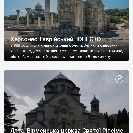
Херсонес Таврійський. ЮНЕСКО
У 988 році, після кількох місяців облоги, Великий київський
князь Володимир захопив Херсонес, візантійське, на той час,
місто. Саме взяття Херсонесу дозволило Володимиру
диктувати свої умови візантійському імператору Василю ІІ, та
одружитися з його дочкою Ганною. Цього ж року, в
Херсонесі Володимир-язичник, став Василем-християнином.
А потім було Хрещення Русі. На честь Херсонесу Таврійського
названо місто […]
Ялта. Вірменська церква Святої Ріпсіме