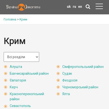
uk
ru
en
Головна
>
Крим
Крим
Алушта
Сімферопольський район
Бахчисарайський район
Судак
Євпаторія
Феодосія
Керч
Чорноморський район
Красноперекопський
Ялта
район
Севастополь