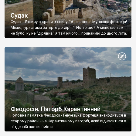
Судак
Судак... Вже чую крики в спину: "Ааа, попса! Муляжна фортеця!
Місце,туристами затерте до дір!..." Но то шо? А мене ще там
не було, ну не "дірявив" я там нічого... принаймні до цього літа.
Феодосія. Пагорб Карантинний
Головна памятка Феодосії - Генуезька фортеця знаходиться в
старому районі - на Карантинному пагорбі, який підноситься в
південній частині міста.