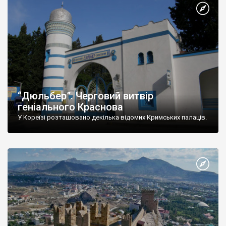
“Дюльбер”. Черговий витвір
геніального Краснова
У Кореїзі розташовано декілька відомих Кримських палаців.