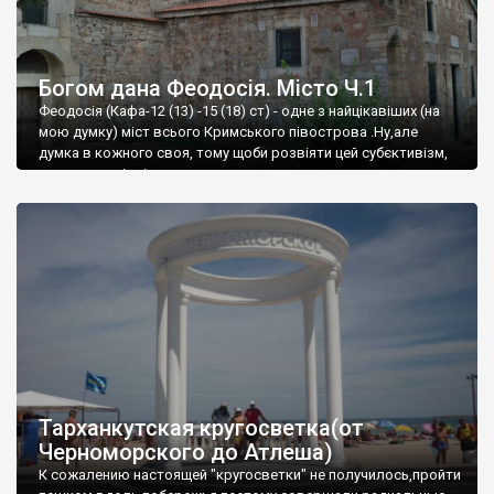
Богом дана Феодосія. Місто Ч.1
Феодосія (Кафа-12 (13) -15 (18) ст) - одне з найцікавіших (на
мою думку) міст всього Кримського півострова .Ну,але
думка в кожного своя, тому щоби розвіяти цей субєктивізм,
запрошую відвідати це
Тарханкутская кругосветка(от
Черноморского до Атлеша)
К сожалению настоящей "кругосветки" не получилось,пройти