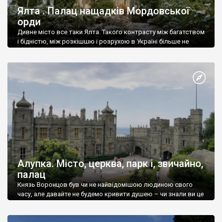
Ялта . Палац нащадків Мордовської
орди
Дивне місто все таки Ялта. Такого контрасту між багатством
і бідністю, між розкішшю і розрухою в Україні більше не
знайдеш.
Алупка. Місто, церква, парк і, звичайно,
палац
Князь Воронцов був чи не найвідомішою людиною свого
часу, але давайте не будемо кривити душею – чи знали ви це
прізвище до відвідин Алупки? Мабуть все таки ні.