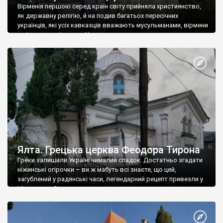
Вірменія першою серед країн світу прийняла християнство,
як державну релігію, й на подив багатьох пересічних
українців, які усіх кавказців вважають мусульманами, вірмени
є відданими вірянами Христа
Ялта. Грецька церква Феодора Тирона
Греки залишили Україні чималий спадок. Достатньо згадати
ніжинські огірочки – ви ж мабуть всі знаєте, що цей,
загублений у радянські часи, легендарний рецепт привезли у
Ніжин греки?