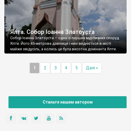
Ялта. Собор Іоанна Златоуста
Собор Іоанна Златоуста – одна із перших мурованих споруд
Ялти. Його 45-метрова дзвіниця і нині видніється в місті
майже звідусіль, а колись це була висотна домінанта Ялти.
1
2
3
4
5
Далі »
Станьте нашим автором