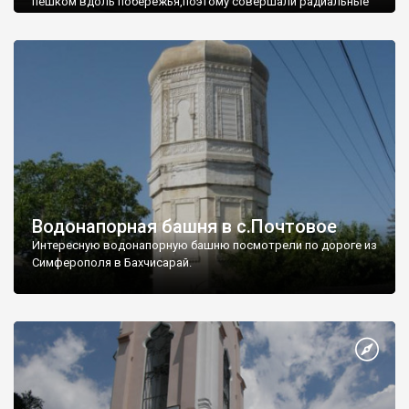
пешком вдоль побережья,поэтому совершали радиальные
вылазки из Оленевки.
Водонапорная башня в с.Почтовое
Интересную водонапорную башню посмотрели по дороге из
Симферополя в Бахчисарай.