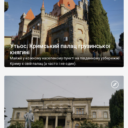
Утьос. Кримський палац грузинської
княгині
Майже у кожному населеному пункті на південному узбережжі
Криму є свій палац (а часто і не один).