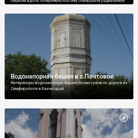
пешком вдоль побережья,поэтому совершали радиальные
вылазки из Оленевки.
Водонапорная башня в с.Почтовое
Интересную водонапорную башню посмотрели по дороге из
Симферополя в Бахчисарай.