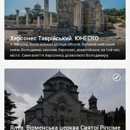
Херсонес Таврійський. ЮНЕСКО
У 988 році, після кількох місяців облоги, Великий київський
князь Володимир захопив Херсонес, візантійське, на той час,
місто. Саме взяття Херсонесу дозволило Володимиру
диктувати свої умови візантійському імператору Василю ІІ, та
одружитися з його дочкою Ганною. Цього ж року, в
Херсонесі Володимир-язичник, став Василем-християнином.
А потім було Хрещення Русі. На честь Херсонесу Таврійського
названо місто […]
Ялта. Вірменська церква Святої Ріпсіме