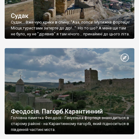
Судак
Судак... Вже чую крики в спину: "Ааа, попса! Муляжна фортеця!
Місце,туристами затерте до дір!..." Но то шо? А мене ще там
не було, ну не "дірявив" я там нічого... принаймні до цього літа.
Феодосія. Пагорб Карантинний
Головна памятка Феодосії - Генуезька фортеця знаходиться в
старому районі - на Карантинному пагорбі, який підноситься в
південній частині міста.