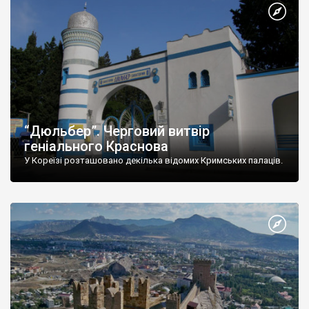
“Дюльбер”. Черговий витвір
геніального Краснова
У Кореїзі розташовано декілька відомих Кримських палаців.