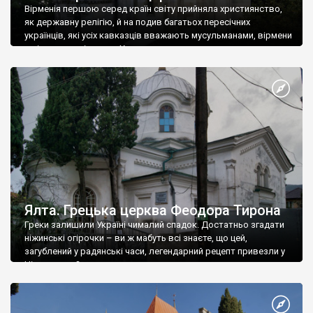
Вірменія першою серед країн світу прийняла християнство,
як державну релігію, й на подив багатьох пересічних
українців, які усіх кавказців вважають мусульманами, вірмени
є відданими вірянами Христа
Ялта. Грецька церква Феодора Тирона
Греки залишили Україні чималий спадок. Достатньо згадати
ніжинські огірочки – ви ж мабуть всі знаєте, що цей,
загублений у радянські часи, легендарний рецепт привезли у
Ніжин греки?