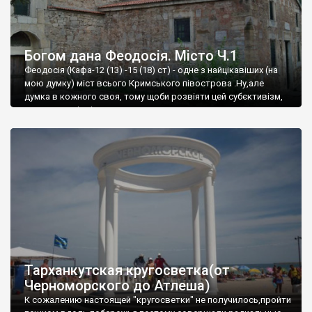
Богом дана Феодосія. Місто Ч.1
Феодосія (Кафа-12 (13) -15 (18) ст) - одне з найцікавіших (на
мою думку) міст всього Кримського півострова .Ну,але
думка в кожного своя, тому щоби розвіяти цей субєктивізм,
запрошую відвідати це
Тарханкутская кругосветка(от
Черноморского до Атлеша)
К сожалению настоящей "кругосветки" не получилось,пройти