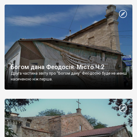
Богом дана Феодосія. Місто Ч.2
Друга частина звіту про "Богом дану" Феодосію буде не менш
насиченою ніж перша.