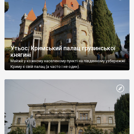
Утьос. Кримський палац грузинської
княгині
Майже у кожному населеному пункті на південному узбережжі
Криму є свій палац (а часто і не один).