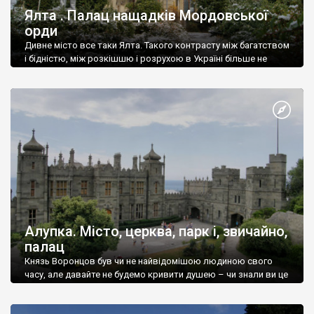
Ялта . Палац нащадків Мордовської
орди
Дивне місто все таки Ялта. Такого контрасту між багатством
і бідністю, між розкішшю і розрухою в Україні більше не
знайдеш.
Алупка. Місто, церква, парк і, звичайно,
палац
Князь Воронцов був чи не найвідомішою людиною свого
часу, але давайте не будемо кривити душею – чи знали ви це
прізвище до відвідин Алупки? Мабуть все таки ні.