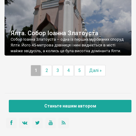
Ялта. Собор Іоанна Златоуста
Собор Іоанна Златоуста – одна із перших мурованих споруд
Ялти. Його 45-метрова дзвіниця і нині видніється в місті
майже звідусіль, а колись це була висотна домінанта Ялти.
1
2
3
4
5
Далі »
Станьте нашим автором