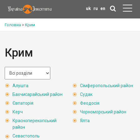
uk
ru
en
Головна
>
Крим
Крим
Алушта
Сімферопольський район
Бахчисарайський район
Судак
Євпаторія
Феодосія
Керч
Чорноморський район
Красноперекопський
Ялта
район
Севастополь