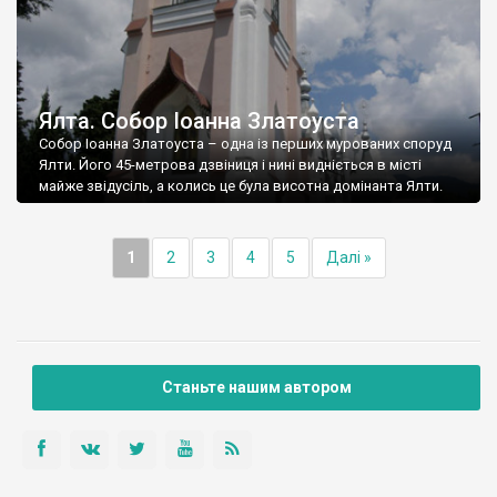
Ялта. Собор Іоанна Златоуста
Собор Іоанна Златоуста – одна із перших мурованих споруд
Ялти. Його 45-метрова дзвіниця і нині видніється в місті
майже звідусіль, а колись це була висотна домінанта Ялти.
1
2
3
4
5
Далі »
Станьте нашим автором