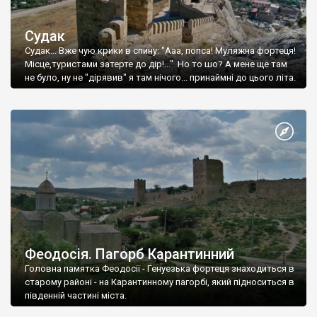
Судак
Судак... Вже чую крики в спину: "Ааа, попса! Муляжна фортеця!
Місце,туристами затерте до дір!..." Но то шо? А мене ще там
не було, ну не "дірявив" я там нічого... принаймні до цього літа.
Феодосія. Пагорб Карантинний
Головна памятка Феодосії - Генуезька фортеця знаходиться в
старому районі - на Карантинному пагорбі, який підноситься в
південній частині міста.