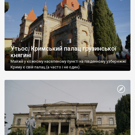
Утьос. Кримський палац грузинської
княгині
Майже у кожному населеному пункті на південному узбережжі
Криму є свій палац (а часто і не один).