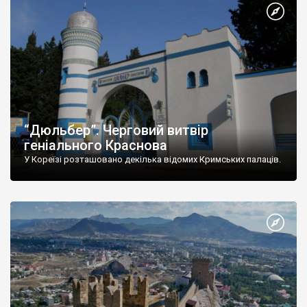
“Дюльбер”. Черговий витвір
геніального Краснова
У Кореїзі розташовано декілька відомих Кримських палаців.