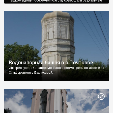
пешком вдоль побережья,поэтому совершали радиальные
вылазки из Оленевки.
Водонапорная башня в с.Почтовое
Интересную водонапорную башню посмотрели по дороге из
Симферополя в Бахчисарай.