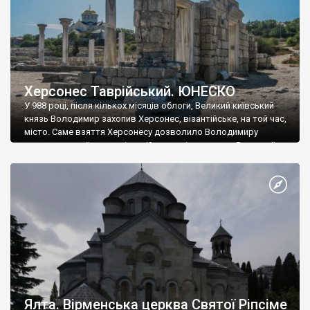
Херсонес Таврійський. ЮНЕСКО
У 988 році, після кількох місяців облоги, Великий київський
князь Володимир захопив Херсонес, візантійське, на той час,
місто. Саме взяття Херсонесу дозволило Володимиру
диктувати свої умови візантійському імператору Василю ІІ, та
одружитися з його дочкою Ганною. Цього ж року, в
Херсонесі Володимир-язичник, став Василем-християнином.
А потім було Хрещення Русі. На честь Херсонесу Таврійського
названо місто […]
Ялта. Вірменська церква Святої Ріпсіме