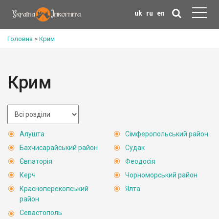
uk
ru
en
Головна
>
Крим
Крим
Алушта
Сімферопольський район
Бахчисарайський район
Судак
Євпаторія
Феодосія
Керч
Чорноморський район
Красноперекопський
Ялта
район
Севастополь