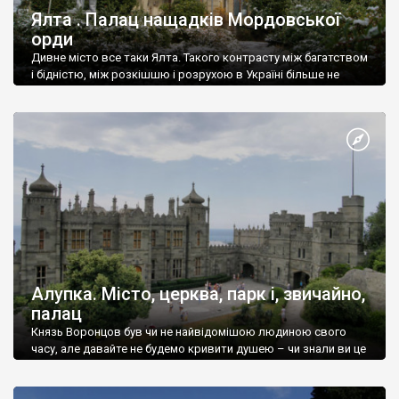
Ялта . Палац нащадків Мордовської
орди
Дивне місто все таки Ялта. Такого контрасту між багатством
і бідністю, між розкішшю і розрухою в Україні більше не
знайдеш.
Алупка. Місто, церква, парк і, звичайно,
палац
Князь Воронцов був чи не найвідомішою людиною свого
часу, але давайте не будемо кривити душею – чи знали ви це
прізвище до відвідин Алупки? Мабуть все таки ні.