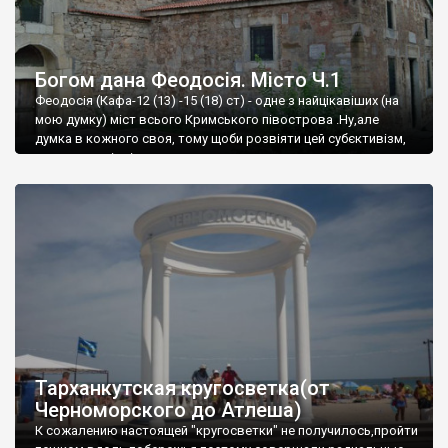
Богом дана Феодосія. Місто Ч.1
Феодосія (Кафа-12 (13) -15 (18) ст) - одне з найцікавіших (на
мою думку) міст всього Кримського півострова .Ну,але
думка в кожного своя, тому щоби розвіяти цей субєктивізм,
запрошую відвідати це
Тарханкутская кругосветка(от
Черноморского до Атлеша)
К сожалению настоящей "кругосветки" не получилось,пройти