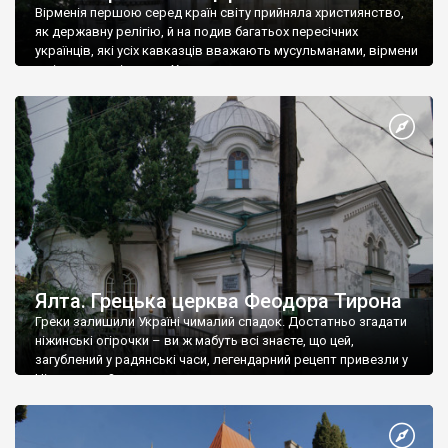
Вірменія першою серед країн світу прийняла християнство,
як державну релігію, й на подив багатьох пересічних
українців, які усіх кавказців вважають мусульманами, вірмени
є відданими вірянами Христа
Ялта. Грецька церква Феодора Тирона
Греки залишили Україні чималий спадок. Достатньо згадати
ніжинські огірочки – ви ж мабуть всі знаєте, що цей,
загублений у радянські часи, легендарний рецепт привезли у
Ніжин греки?