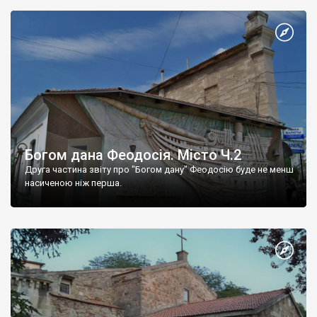
Богом дана Феодосія. Місто Ч.2
Друга частина звіту про "Богом дану" Феодосію буде не менш
насиченою ніж перша.