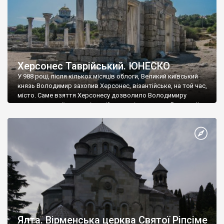
Херсонес Таврійський. ЮНЕСКО
У 988 році, після кількох місяців облоги, Великий київський
князь Володимир захопив Херсонес, візантійське, на той час,
місто. Саме взяття Херсонесу дозволило Володимиру
диктувати свої умови візантійському імператору Василю ІІ, та
одружитися з його дочкою Ганною. Цього ж року, в
Херсонесі Володимир-язичник, став Василем-християнином.
А потім було Хрещення Русі. На честь Херсонесу Таврійського
названо місто […]
Ялта. Вірменська церква Святої Ріпсіме