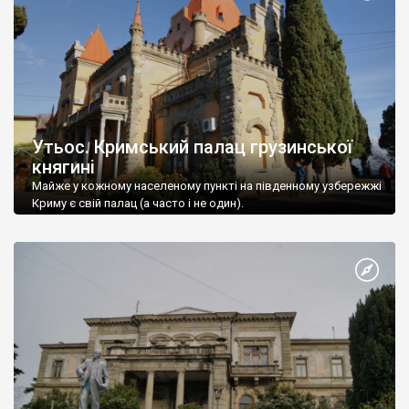
Утьос. Кримський палац грузинської
княгині
Майже у кожному населеному пункті на південному узбережжі
Криму є свій палац (а часто і не один).