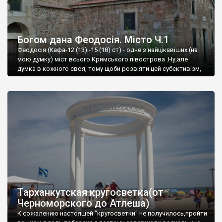
Богом дана Феодосія. Місто Ч.1
Феодосія (Кафа-12 (13) -15 (18) ст) - одне з найцікавіших (на
мою думку) міст всього Кримського півострова .Ну,але
думка в кожного своя, тому щоби розвіяти цей субєктивізм,
запрошую відвідати це
Тарханкутская кругосветка(от
Черноморского до Атлеша)
К сожалению настоящей "кругосветки" не получилось,пройти