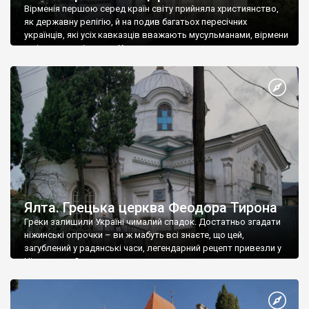
Вірменія першою серед країн світу прийняла християнство,
як державну релігію, й на подив багатьох пересічних
українців, які усіх кавказців вважають мусульманами, вірмени
є відданими вірянами Христа
Ялта. Грецька церква Феодора Тирона
Греки залишили Україні чималий спадок. Достатньо згадати
ніжинські огірочки – ви ж мабуть всі знаєте, що цей,
загублений у радянські часи, легендарний рецепт привезли у
Ніжин греки?