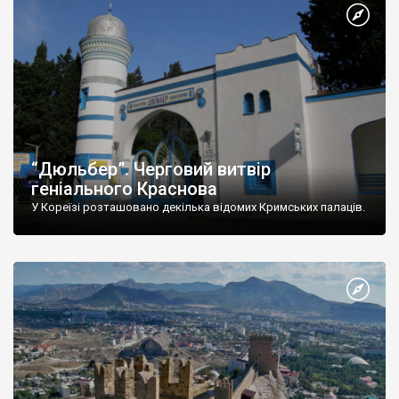
“Дюльбер”. Черговий витвір
геніального Краснова
У Кореїзі розташовано декілька відомих Кримських палаців.