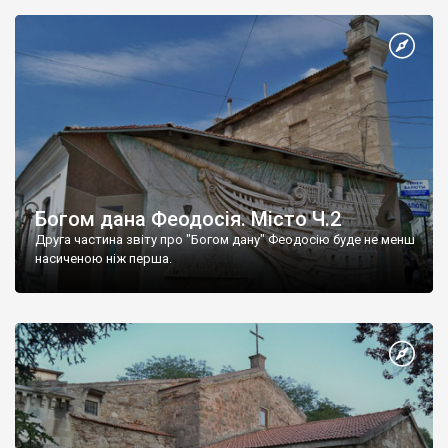
Богом дана Феодосія. Місто Ч.2
Друга частина звіту про "Богом дану" Феодосію буде не менш
насиченою ніж перша.