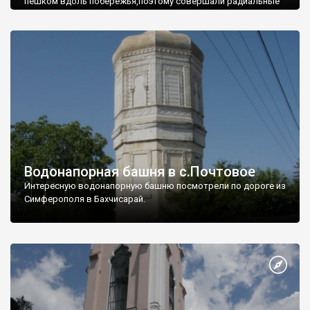
пешком вдоль побережья,поэтому совершали радиальные
вылазки из Оленевки.
Водонапорная башня в с.Почтовое
Интересную водонапорную башню посмотрели по дороге из
Симферополя в Бахчисарай.