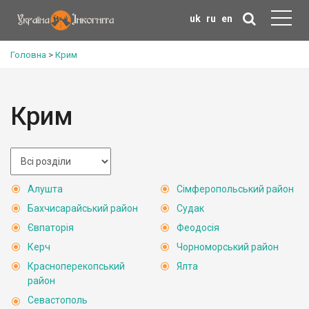
uk
ru
en
Головна
>
Крим
Крим
Алушта
Сімферопольський район
Бахчисарайський район
Судак
Євпаторія
Феодосія
Керч
Чорноморський район
Красноперекопський
Ялта
район
Севастополь