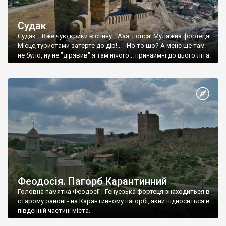
Судак
Судак... Вже чую крики в спину: "Ааа, попса! Муляжна фортеця!
Місце,туристами затерте до дір!..." Но то шо? А мене ще там
не було, ну не "дірявив" я там нічого... принаймні до цього літа.
Феодосія. Пагорб Карантинний
Головна памятка Феодосії - Генуезька фортеця знаходиться в
старому районі - на Карантинному пагорбі, який підноситься в
південній частині міста.