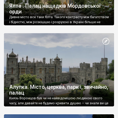
Ялта . Палац нащадків Мордовської
орди
Дивне місто все таки Ялта. Такого контрасту між багатством
і бідністю, між розкішшю і розрухою в Україні більше не
знайдеш.
Алупка. Місто, церква, парк і, звичайно,
палац
Князь Воронцов був чи не найвідомішою людиною свого
часу, але давайте не будемо кривити душею – чи знали ви це
прізвище до відвідин Алупки? Мабуть все таки ні.