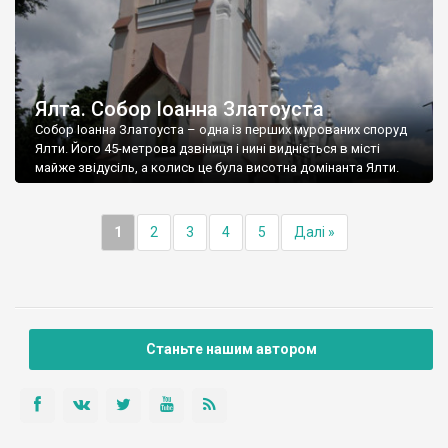
Ялта. Собор Іоанна Златоуста
Собор Іоанна Златоуста – одна із перших мурованих споруд
Ялти. Його 45-метрова дзвіниця і нині видніється в місті
майже звідусіль, а колись це була висотна домінанта Ялти.
1
2
3
4
5
Далі »
Станьте нашим автором