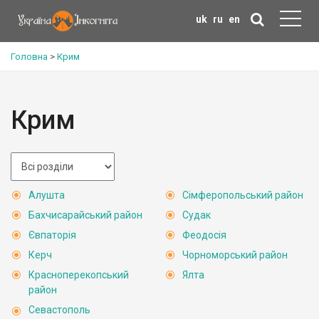
uk
ru
en
Головна
>
Крим
Крим
Алушта
Сімферопольський район
Бахчисарайський район
Судак
Євпаторія
Феодосія
Керч
Чорноморський район
Красноперекопський
Ялта
район
Севастополь