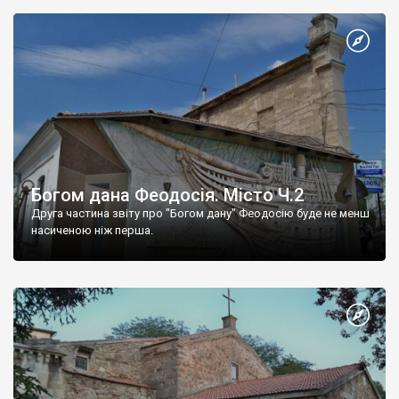
Богом дана Феодосія. Місто Ч.2
Друга частина звіту про "Богом дану" Феодосію буде не менш
насиченою ніж перша.