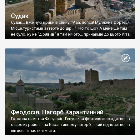
Судак
Судак... Вже чую крики в спину: "Ааа, попса! Муляжна фортеця!
Місце,туристами затерте до дір!..." Но то шо? А мене ще там
не було, ну не "дірявив" я там нічого... принаймні до цього літа.
Феодосія. Пагорб Карантинний
Головна памятка Феодосії - Генуезька фортеця знаходиться в
старому районі - на Карантинному пагорбі, який підноситься в
південній частині міста.