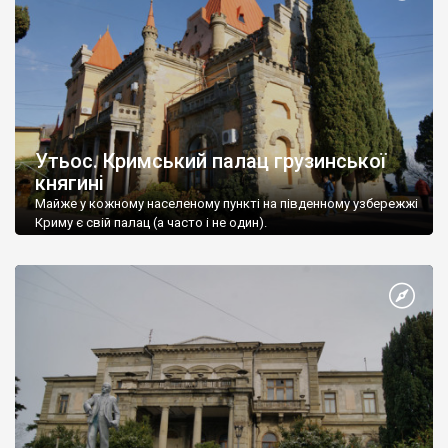
Утьос. Кримський палац грузинської
княгині
Майже у кожному населеному пункті на південному узбережжі
Криму є свій палац (а часто і не один).