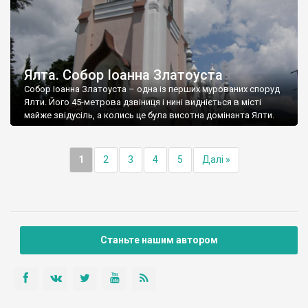
Ялта. Собор Іоанна Златоуста
Собор Іоанна Златоуста – одна із перших мурованих споруд
Ялти. Його 45-метрова дзвіниця і нині видніється в місті
майже звідусіль, а колись це була висотна домінанта Ялти.
1
2
3
4
5
Далі »
Станьте нашим автором