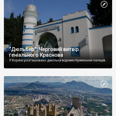
“Дюльбер”. Черговий витвір
геніального Краснова
У Кореїзі розташовано декілька відомих Кримських палаців.