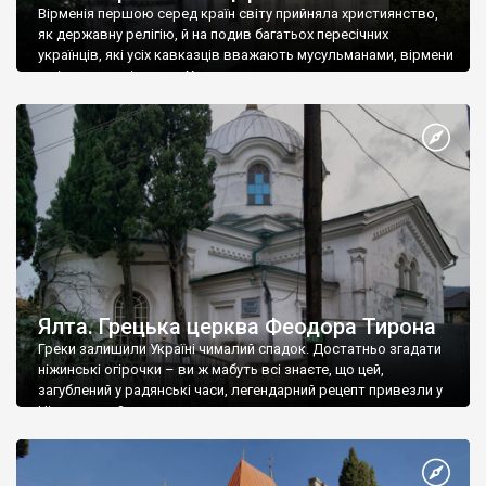
Вірменія першою серед країн світу прийняла християнство,
як державну релігію, й на подив багатьох пересічних
українців, які усіх кавказців вважають мусульманами, вірмени
є відданими вірянами Христа
Ялта. Грецька церква Феодора Тирона
Греки залишили Україні чималий спадок. Достатньо згадати
ніжинські огірочки – ви ж мабуть всі знаєте, що цей,
загублений у радянські часи, легендарний рецепт привезли у
Ніжин греки?