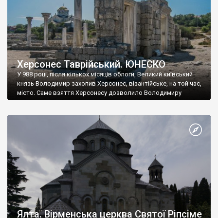
Херсонес Таврійський. ЮНЕСКО
У 988 році, після кількох місяців облоги, Великий київський
князь Володимир захопив Херсонес, візантійське, на той час,
місто. Саме взяття Херсонесу дозволило Володимиру
диктувати свої умови візантійському імператору Василю ІІ, та
одружитися з його дочкою Ганною. Цього ж року, в
Херсонесі Володимир-язичник, став Василем-християнином.
А потім було Хрещення Русі. На честь Херсонесу Таврійського
названо місто […]
Ялта. Вірменська церква Святої Ріпсіме