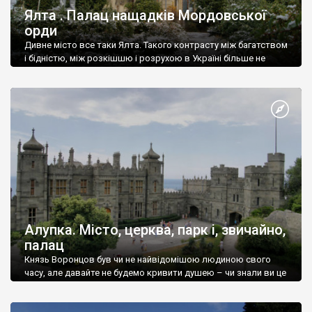
Ялта . Палац нащадків Мордовської
орди
Дивне місто все таки Ялта. Такого контрасту між багатством
і бідністю, між розкішшю і розрухою в Україні більше не
знайдеш.
Алупка. Місто, церква, парк і, звичайно,
палац
Князь Воронцов був чи не найвідомішою людиною свого
часу, але давайте не будемо кривити душею – чи знали ви це
прізвище до відвідин Алупки? Мабуть все таки ні.