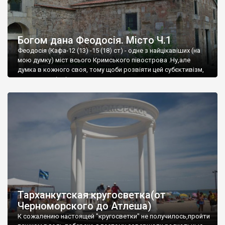
Богом дана Феодосія. Місто Ч.1
Феодосія (Кафа-12 (13) -15 (18) ст) - одне з найцікавіших (на
мою думку) міст всього Кримського півострова .Ну,але
думка в кожного своя, тому щоби розвіяти цей субєктивізм,
запрошую відвідати це
Тарханкутская кругосветка(от
Черноморского до Атлеша)
К сожалению настоящей "кругосветки" не получилось,пройти