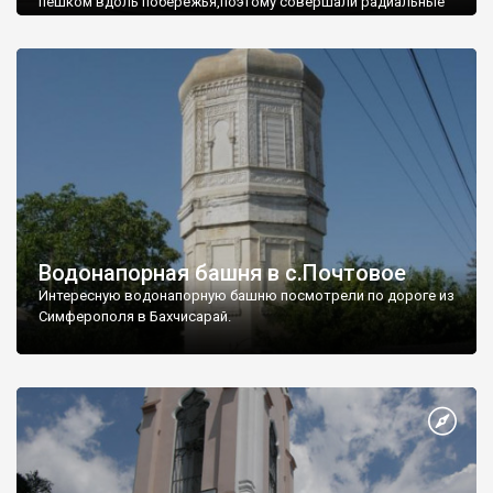
пешком вдоль побережья,поэтому совершали радиальные
вылазки из Оленевки.
Водонапорная башня в с.Почтовое
Интересную водонапорную башню посмотрели по дороге из
Симферополя в Бахчисарай.