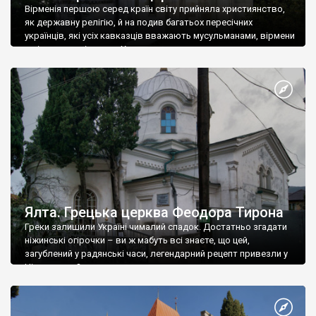
Вірменія першою серед країн світу прийняла християнство,
як державну релігію, й на подив багатьох пересічних
українців, які усіх кавказців вважають мусульманами, вірмени
є відданими вірянами Христа
Ялта. Грецька церква Феодора Тирона
Греки залишили Україні чималий спадок. Достатньо згадати
ніжинські огірочки – ви ж мабуть всі знаєте, що цей,
загублений у радянські часи, легендарний рецепт привезли у
Ніжин греки?