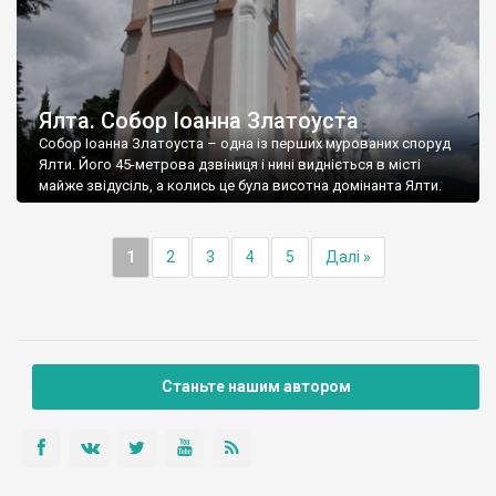
Ялта. Собор Іоанна Златоуста
Собор Іоанна Златоуста – одна із перших мурованих споруд
Ялти. Його 45-метрова дзвіниця і нині видніється в місті
майже звідусіль, а колись це була висотна домінанта Ялти.
1
2
3
4
5
Далі »
Станьте нашим автором