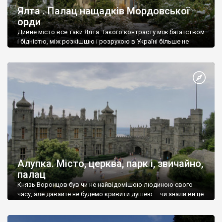
Ялта . Палац нащадків Мордовської
орди
Дивне місто все таки Ялта. Такого контрасту між багатством
і бідністю, між розкішшю і розрухою в Україні більше не
знайдеш.
Алупка. Місто, церква, парк і, звичайно,
палац
Князь Воронцов був чи не найвідомішою людиною свого
часу, але давайте не будемо кривити душею – чи знали ви це
прізвище до відвідин Алупки? Мабуть все таки ні.