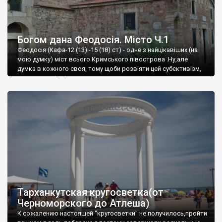
Богом дана Феодосія. Місто Ч.1
Феодосія (Кафа-12 (13) -15 (18) ст) - одне з найцікавіших (на
мою думку) міст всього Кримського півострова .Ну,але
думка в кожного своя, тому щоби розвіяти цей субєктивізм,
запрошую відвідати це
Тарханкутская кругосветка(от
Черноморского до Атлеша)
К сожалению настоящей "кругосветки" не получилось,пройти