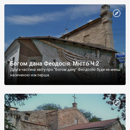
Богом дана Феодосія. Місто Ч.2
Друга частина звіту про "Богом дану" Феодосію буде не менш
насиченою ніж перша.