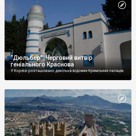
“Дюльбер”. Черговий витвір
геніального Краснова
У Кореїзі розташовано декілька відомих Кримських палаців.