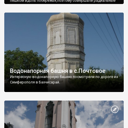
пешком вдоль побережья,поэтому совершали радиальные
вылазки из Оленевки.
Водонапорная башня в с.Почтовое
Интересную водонапорную башню посмотрели по дороге из
Симферополя в Бахчисарай.