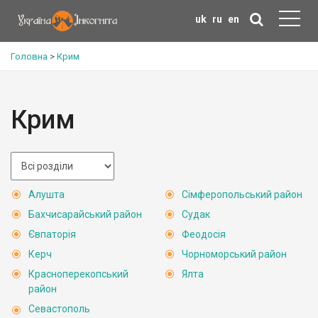
uk
ru
en
Головна
>
Крим
Крим
Алушта
Сімферопольський район
Бахчисарайський район
Судак
Євпаторія
Феодосія
Керч
Чорноморський район
Красноперекопський
Ялта
район
Севастополь