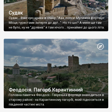
Судак
Судак... Вже чую крики в спину: "Ааа, попса! Муляжна фортеця!
Місце,туристами затерте до дір!..." Но то шо? А мене ще там
не було, ну не "дірявив" я там нічого... принаймні до цього літа.
Феодосія. Пагорб Карантинний
Головна памятка Феодосії - Генуезька фортеця знаходиться в
старому районі - на Карантинному пагорбі, який підноситься в
південній частині міста.