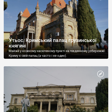
Утьос. Кримський палац грузинської
княгині
Майже у кожному населеному пункті на південному узбережжі
Криму є свій палац (а часто і не один).