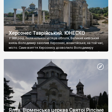
Херсонес Таврійський. ЮНЕСКО
У 988 році, після кількох місяців облоги, Великий київський
князь Володимир захопив Херсонес, візантійське, на той час,
місто. Саме взяття Херсонесу дозволило Володимиру
диктувати свої умови візантійському імператору Василю ІІ, та
одружитися з його дочкою Ганною. Цього ж року, в
Херсонесі Володимир-язичник, став Василем-християнином.
А потім було Хрещення Русі. На честь Херсонесу Таврійського
названо місто […]
Ялта. Вірменська церква Святої Ріпсіме