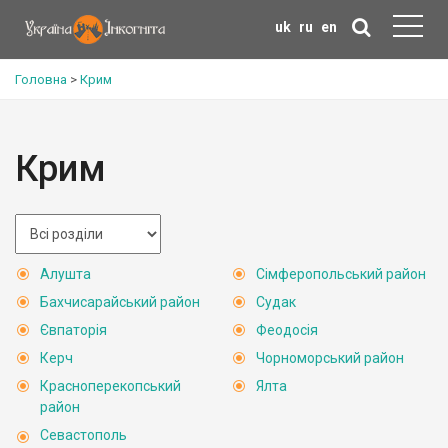
uk
ru
en
Головна
>
Крим
Крим
Алушта
Сімферопольський район
Бахчисарайський район
Судак
Євпаторія
Феодосія
Керч
Чорноморський район
Красноперекопський
Ялта
район
Севастополь