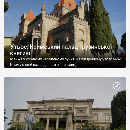
Утьос. Кримський палац грузинської
княгині
Майже у кожному населеному пункті на південному узбережжі
Криму є свій палац (а часто і не один).