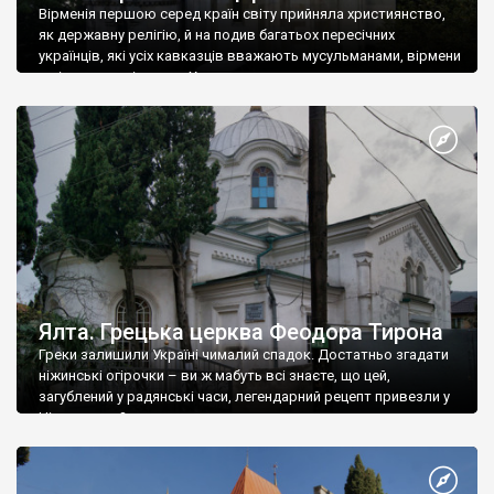
Вірменія першою серед країн світу прийняла християнство,
як державну релігію, й на подив багатьох пересічних
українців, які усіх кавказців вважають мусульманами, вірмени
є відданими вірянами Христа
Ялта. Грецька церква Феодора Тирона
Греки залишили Україні чималий спадок. Достатньо згадати
ніжинські огірочки – ви ж мабуть всі знаєте, що цей,
загублений у радянські часи, легендарний рецепт привезли у
Ніжин греки?