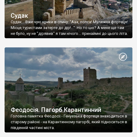
Судак
Судак... Вже чую крики в спину: "Ааа, попса! Муляжна фортеця!
Місце,туристами затерте до дір!..." Но то шо? А мене ще там
не було, ну не "дірявив" я там нічого... принаймні до цього літа.
Феодосія. Пагорб Карантинний
Головна памятка Феодосії - Генуезька фортеця знаходиться в
старому районі - на Карантинному пагорбі, який підноситься в
південній частині міста.