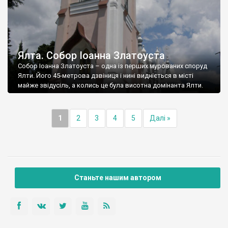
Ялта. Собор Іоанна Златоуста
Собор Іоанна Златоуста – одна із перших мурованих споруд
Ялти. Його 45-метрова дзвіниця і нині видніється в місті
майже звідусіль, а колись це була висотна домінанта Ялти.
1
2
3
4
5
Далі »
Станьте нашим автором