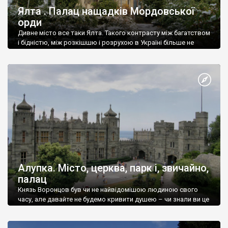
Ялта . Палац нащадків Мордовської
орди
Дивне місто все таки Ялта. Такого контрасту між багатством
і бідністю, між розкішшю і розрухою в Україні більше не
знайдеш.
Алупка. Місто, церква, парк і, звичайно,
палац
Князь Воронцов був чи не найвідомішою людиною свого
часу, але давайте не будемо кривити душею – чи знали ви це
прізвище до відвідин Алупки? Мабуть все таки ні.