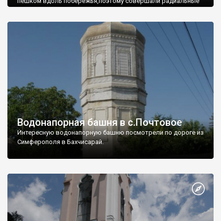
пешком вдоль побережья,поэтому совершали радиальные
вылазки из Оленевки.
Водонапорная башня в с.Почтовое
Интересную водонапорную башню посмотрели по дороге из
Симферополя в Бахчисарай.