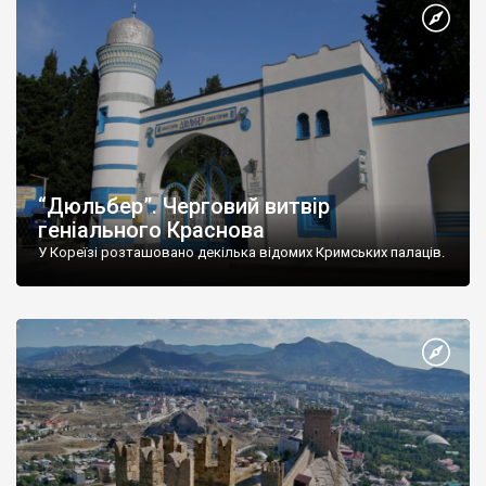
“Дюльбер”. Черговий витвір
геніального Краснова
У Кореїзі розташовано декілька відомих Кримських палаців.