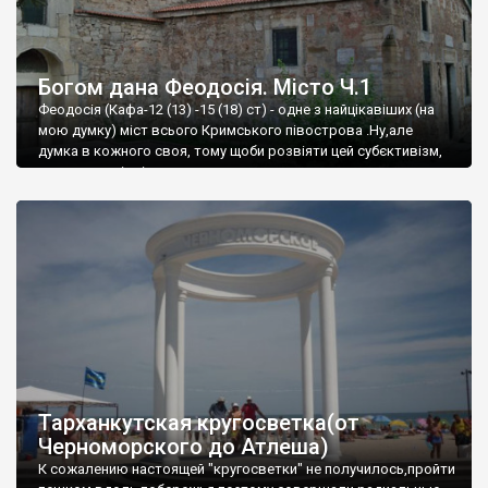
Богом дана Феодосія. Місто Ч.1
Феодосія (Кафа-12 (13) -15 (18) ст) - одне з найцікавіших (на
мою думку) міст всього Кримського півострова .Ну,але
думка в кожного своя, тому щоби розвіяти цей субєктивізм,
запрошую відвідати це
Тарханкутская кругосветка(от
Черноморского до Атлеша)
К сожалению настоящей "кругосветки" не получилось,пройти