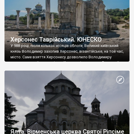
Херсонес Таврійський. ЮНЕСКО
У 988 році, після кількох місяців облоги, Великий київський
князь Володимир захопив Херсонес, візантійське, на той час,
місто. Саме взяття Херсонесу дозволило Володимиру
диктувати свої умови візантійському імператору Василю ІІ, та
одружитися з його дочкою Ганною. Цього ж року, в
Херсонесі Володимир-язичник, став Василем-християнином.
А потім було Хрещення Русі. На честь Херсонесу Таврійського
названо місто […]
Ялта. Вірменська церква Святої Ріпсіме