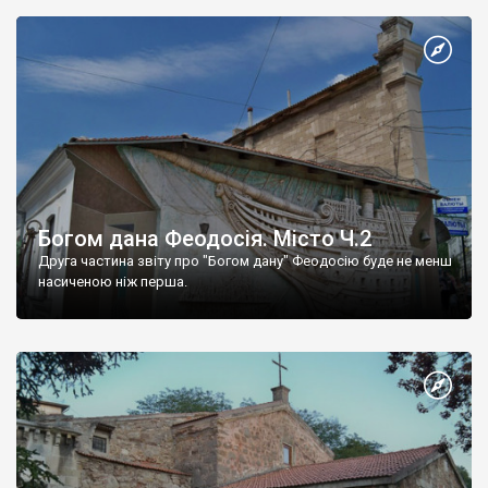
Богом дана Феодосія. Місто Ч.2
Друга частина звіту про "Богом дану" Феодосію буде не менш
насиченою ніж перша.