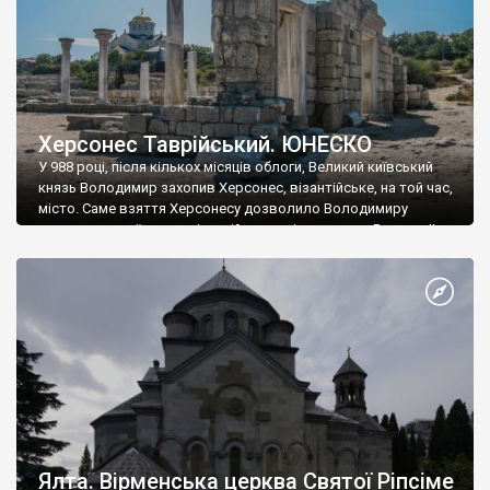
Херсонес Таврійський. ЮНЕСКО
У 988 році, після кількох місяців облоги, Великий київський
князь Володимир захопив Херсонес, візантійське, на той час,
місто. Саме взяття Херсонесу дозволило Володимиру
диктувати свої умови візантійському імператору Василю ІІ, та
одружитися з його дочкою Ганною. Цього ж року, в
Херсонесі Володимир-язичник, став Василем-християнином.
А потім було Хрещення Русі. На честь Херсонесу Таврійського
названо місто […]
Ялта. Вірменська церква Святої Ріпсіме