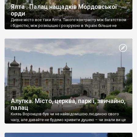
Ялта . Палац нащадків Мордовської
орди
Дивне місто все таки Ялта. Такого контрасту між багатством
і бідністю, між розкішшю і розрухою в Україні більше не
знайдеш.
Алупка. Місто, церква, парк і, звичайно,
палац
Князь Воронцов був чи не найвідомішою людиною свого
часу, але давайте не будемо кривити душею – чи знали ви це
прізвище до відвідин Алупки? Мабуть все таки ні.