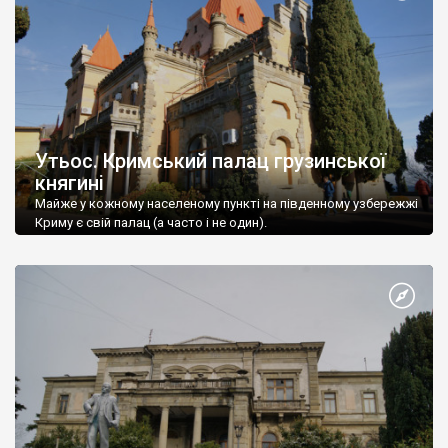
Утьос. Кримський палац грузинської
княгині
Майже у кожному населеному пункті на південному узбережжі
Криму є свій палац (а часто і не один).