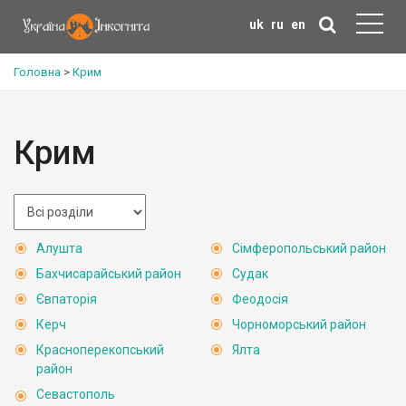
uk
ru
en
Головна
>
Крим
Крим
Алушта
Сімферопольський район
Бахчисарайський район
Судак
Євпаторія
Феодосія
Керч
Чорноморський район
Красноперекопський
Ялта
район
Севастополь