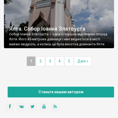
Ялта. Собор Іоанна Златоуста
Собор Іоанна Златоуста – одна із перших мурованих споруд
Ялти. Його 45-метрова дзвіниця і нині видніється в місті
майже звідусіль, а колись це була висотна домінанта Ялти.
1
2
3
4
5
Далі »
Станьте нашим автором