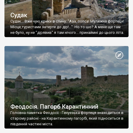
Судак
Судак... Вже чую крики в спину: "Ааа, попса! Муляжна фортеця!
Місце,туристами затерте до дір!..." Но то шо? А мене ще там
не було, ну не "дірявив" я там нічого... принаймні до цього літа.
Феодосія. Пагорб Карантинний
Головна памятка Феодосії - Генуезька фортеця знаходиться в
старому районі - на Карантинному пагорбі, який підноситься в
південній частині міста.