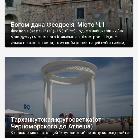
Богом дана Феодосія. Місто Ч.1
Феодосія (Кафа-12 (13) -15 (18) ст) - одне з найцікавіших (на
мою думку) міст всього Кримського півострова .Ну,але
думка в кожного своя, тому щоби розвіяти цей субєктивізм,
запрошую відвідати це
Тарханкутская кругосветка(от
Черноморского до Атлеша)
К сожалению настоящей "кругосветки" не получилось,пройти