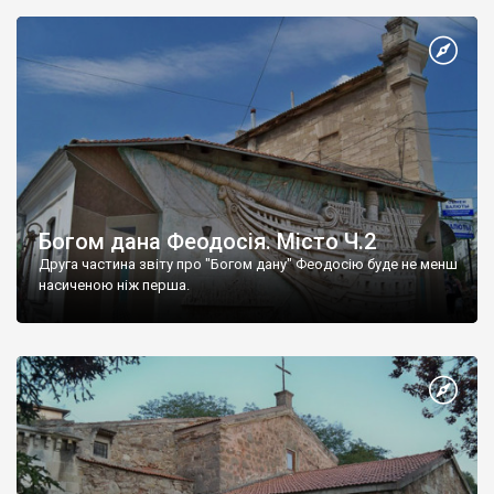
Богом дана Феодосія. Місто Ч.2
Друга частина звіту про "Богом дану" Феодосію буде не менш
насиченою ніж перша.