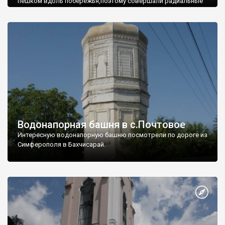
пешком вдоль побережья,поэтому совершали радиальные
вылазки из Оленевки.
Водонапорная башня в с.Почтовое
Интересную водонапорную башню посмотрели по дороге из
Симферополя в Бахчисарай.