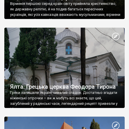
Вірменія першою серед країн світу прийняла християнство,
як державну релігію, й на подив багатьох пересічних
українців, які усіх кавказців вважають мусульманами, вірмени
є відданими вірянами Христа
Ялта. Грецька церква Феодора Тирона
Греки залишили Україні чималий спадок. Достатньо згадати
ніжинські огірочки – ви ж мабуть всі знаєте, що цей,
загублений у радянські часи, легендарний рецепт привезли у
Ніжин греки?