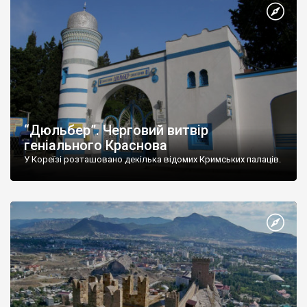
“Дюльбер”. Черговий витвір
геніального Краснова
У Кореїзі розташовано декілька відомих Кримських палаців.