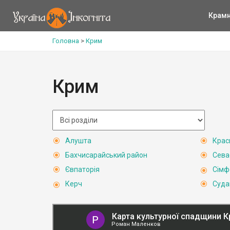
Крам
Головна
>
Крим
Крим
Алушта
Крас
Бахчисарайський район
Сева
Євпаторія
Сімф
Керч
Суда