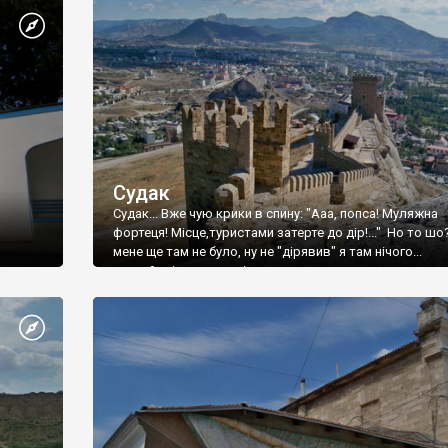
Судак
Судак... Вже чую крики в спину: "Ааа, попса! Муляжна
фортеця! Місце,туристами затерте до дір!..." Но то шо
мене ще там не було, ну не "дірявив" я там нічого...
принаймні до цього літа.