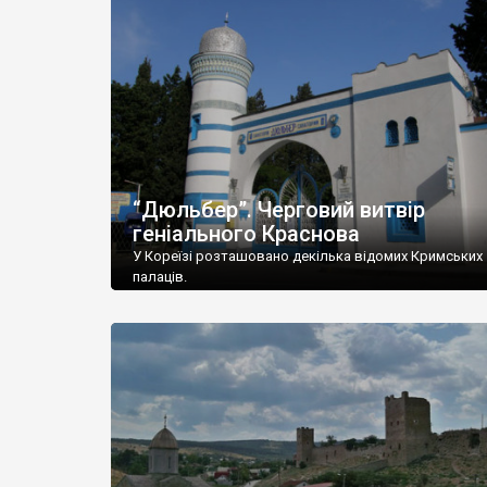
“Дюльбер”. Черговий витвір
геніального Краснова
У Кореїзі розташовано декілька відомих Кримських
палаців.