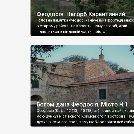
Феодосія. Пагорб Карантинний
Головна памятка Феодосії - Генуезька фортеця знах
в старому районі - на Карантинному пагорбі, який
підноситься в південній частині міста.
Богом дана Феодосія. Місто Ч.1
Феодосія (Кафа-12 (13) -15 (18) ст) - одне з найцікаві
мою думку) міст всього Кримського півострова .Ну,
думка в кожного своя, тому щоби розвіяти цей субєк
запрошую відвідати це