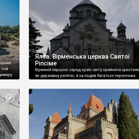
ефактів
називаються «повстяками» (postaki)…” “Вино. Крим
єкту
виробляє відмінне вино і його вдосталь: воно все ду
го».
легке біле і дуже […]
ти та
Ялта. Вірменська церква Святої
Ріпсіме
вський
 той
Вірменія першою серед країн світу прийняла христия
димиру
як державну релігію, й на подив багатьох пересічних
илю ІІ,
українців, які усіх кавказців вважають мусульманами,
 в
вірмени є відданими вірянами Христа