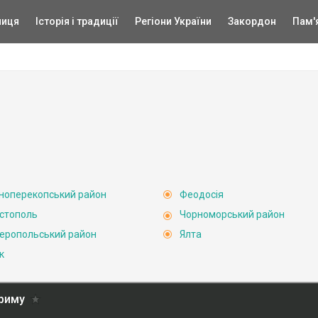
ниця
Історія і традиції
Регіони України
Закордон
Пам'
ноперекопський район
Феодосія
стополь
Чорноморський район
еропольський район
Ялта
к