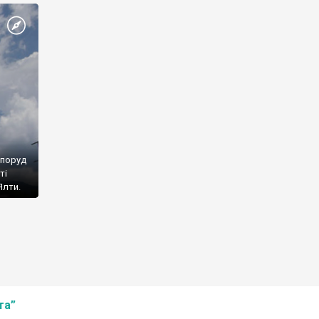
споруд
ті
Ялти.
та”