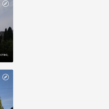
же
нство,