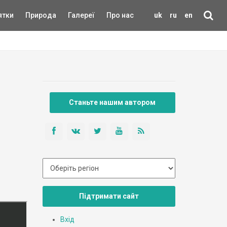
ятки
Природа
Галереї
Про нас
uk
ru
en
Станьте нашим автором
Підтримати сайт
Вхід