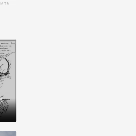
им та
ора і
є
го типу,
ей-
рний
ста:
 райони
від 2
I
і,
рукти,
 котрі