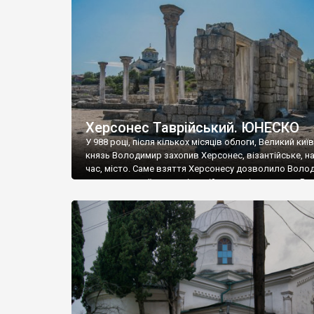
музею «Новгородський музей-заповідник» сотні арт
візантійської доби. Раритети викрадені з фондів об’
культурної спадщини ЮНЕСКО «Херсонеса Таврійсько
Офіційно – на виставку «Золото Візантії», але експер
влада в Україні вважають це лише […]
Херсонес Таврійський. ЮНЕСКО
У 988 році, після кількох місяців облоги, Великий киї
князь Володимир захопив Херсонес, візантійське, на
час, місто. Саме взяття Херсонесу дозволило Воло
диктувати свої умови візантійському імператору Вас
та одружитися з його дочкою Ганною. Цього ж року,
Херсонесі Володимир-язичник, став Василем-
християнином. А потім було Хрещення Русі. На честь
Херсонесу Таврійського названо місто […]