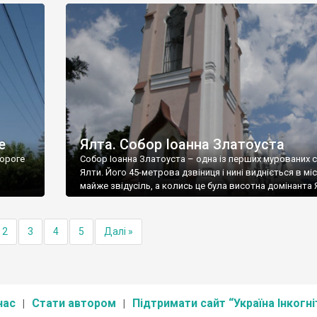
е
Ялта. Собор Іоанна Златоуста
ороге
Собор Іоанна Златоуста – одна із перших мурованих 
Ялти. Його 45-метрова дзвіниця і нині видніється в міс
майже звідусіль, а колись це була висотна домінанта 
2
3
4
5
Далі »
нас
Стати автором
Підтримати сайт “Україна Інкогні