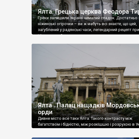
Ялта. Грецька церква Феодора Ти
Греки залишили Україні чималий спадок. Достатньо 
ніжинські огірочки – ви ж мабуть всі знаєте, що цей,
загублений у радянські часи, легендарний рецепт пр
Ніжин греки?
Ялта . Палац нащадків Мордовськ
орди
Дивне місто все таки Ялта. Такого контрасту між
багатством і бідністю, між розкішшю і розрухою в Ук
більше не знайдеш.