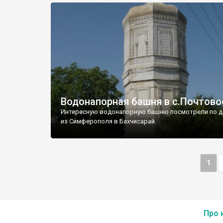
Водонапорная башня в с.Почтово
Интересную водонапорную башню посмотрели по д
из Симферополя в Бахчисарай.
1
Про 