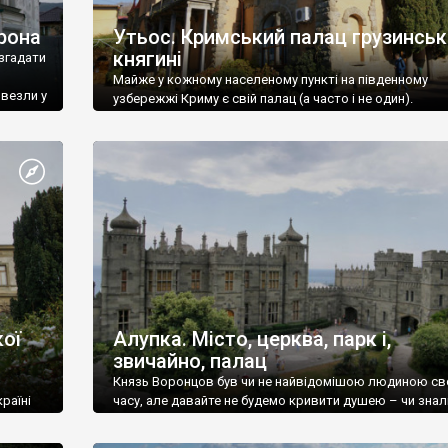
рона
Утьос. Кримський палац грузинськ
княгині
згадати
Майже у кожному населеному пункті на південному
ивезли у
узбережжі Криму є свій палац (а часто і не один).
ої
Алупка. Місто, церква, парк і,
звичайно, палац
Князь Воронцов був чи не найвідомішою людиною св
раїні
часу, але давайте не будемо кривити душею – чи знал
це прізвище до відвідин Алупки? Мабуть все таки ні.