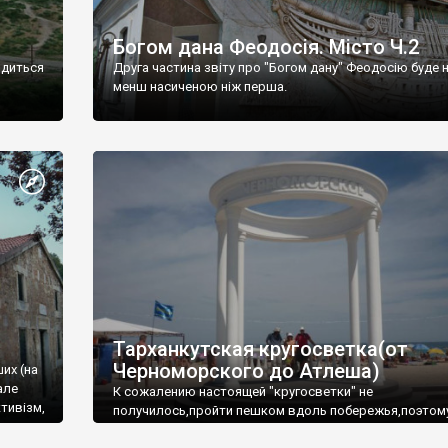
Богом дана Феодосія. Місто Ч.2
одиться
Друга частина звіту про "Богом дану" Феодосію буде 
менш насиченою ніж перша.
Тарханкутская кругосветка(от
Черноморского до Атлеша)
ших (на
але
К сожалению настоящей "кругосветки" не
тивізм,
получилось,пройти пешком вдоль побережья,поэтом
совершали радиальные вылазки из Оленевки.