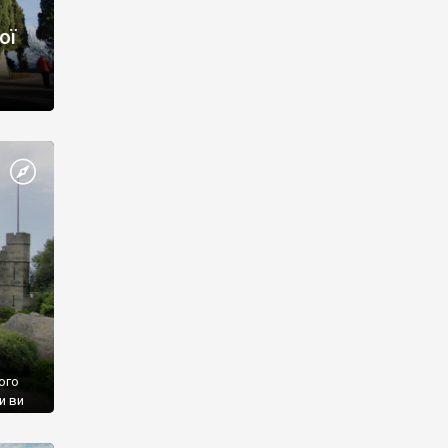
ої
ого
и ви