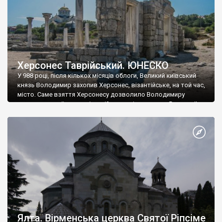
Херсонес Таврійський. ЮНЕСКО
У 988 році, після кількох місяців облоги, Великий київський
князь Володимир захопив Херсонес, візантійське, на той час,
місто. Саме взяття Херсонесу дозволило Володимиру
диктувати свої умови візантійському імператору Василю ІІ, та
одружитися з його дочкою Ганною. Цього ж року, в
Херсонесі Володимир-язичник, став Василем-християнином.
А потім було Хрещення Русі. На честь Херсонесу Таврійського
названо місто […]
Ялта. Вірменська церква Святої Ріпсіме