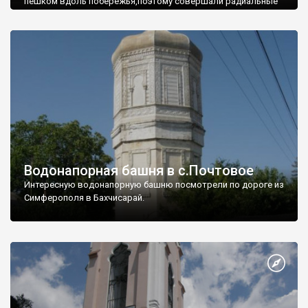
пешком вдоль побережья,поэтому совершали радиальные
вылазки из Оленевки.
Водонапорная башня в с.Почтовое
Интересную водонапорную башню посмотрели по дороге из
Симферополя в Бахчисарай.