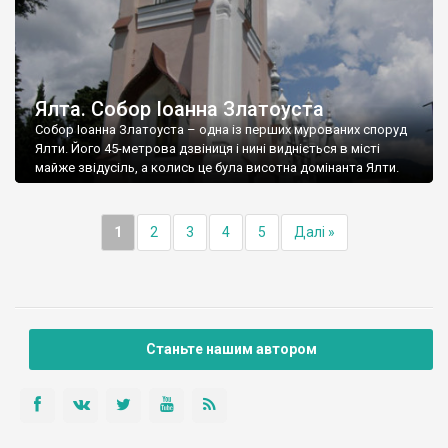
Ялта. Собор Іоанна Златоуста
Собор Іоанна Златоуста – одна із перших мурованих споруд
Ялти. Його 45-метрова дзвіниця і нині видніється в місті
майже звідусіль, а колись це була висотна домінанта Ялти.
1
2
3
4
5
Далі »
Станьте нашим автором