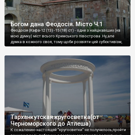
Богом дана Феодосія. Місто Ч.1
Феодосія (Кафа-12 (13) -15 (18) ст) - одне з найцікавіших (на
мою думку) міст всього Кримського півострова .Ну,але
думка в кожного своя, тому щоби розвіяти цей субєктивізм,
запрошую відвідати це
Тарханкутская кругосветка(от
Черноморского до Атлеша)
К сожалению настоящей "кругосветки" не получилось,пройти