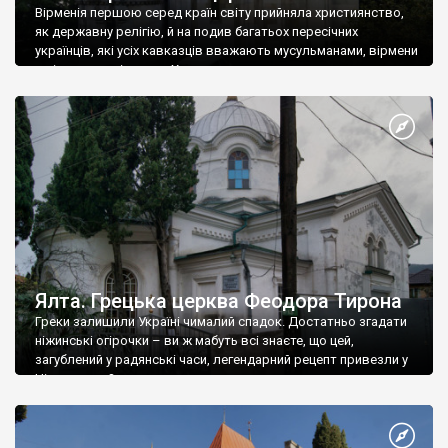
Вірменія першою серед країн світу прийняла християнство,
як державну релігію, й на подив багатьох пересічних
українців, які усіх кавказців вважають мусульманами, вірмени
є відданими вірянами Христа
Ялта. Грецька церква Феодора Тирона
Греки залишили Україні чималий спадок. Достатньо згадати
ніжинські огірочки – ви ж мабуть всі знаєте, що цей,
загублений у радянські часи, легендарний рецепт привезли у
Ніжин греки?