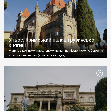
Утьос. Кримський палац грузинської
княгині
Майже у кожному населеному пункті на південному узбережжі
Криму є свій палац (а часто і не один).