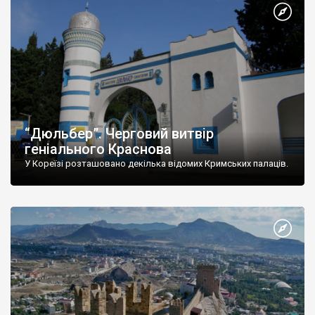
“Дюльбер”. Черговий витвір
геніального Краснова
У Кореїзі розташовано декілька відомих Кримських палаців.