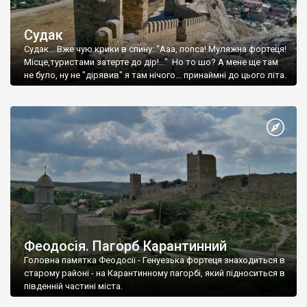
Судак
Судак... Вже чую крики в спину: "Ааа, попса! Муляжна фортеця!
Місце,туристами затерте до дір!..." Но то шо? А мене ще там
не було, ну не "дірявив" я там нічого... принаймні до цього літа.
Феодосія. Пагорб Карантинний
Головна памятка Феодосії - Генуезька фортеця знаходиться в
старому районі - на Карантинному пагорбі, який підноситься в
південній частині міста.