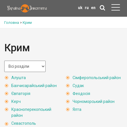
uk
ru
en
Головна
>
Крим
Крим
Алушта
Сімферопольський район
Бахчисарайський район
Судак
Євпаторія
Феодосія
Керч
Чорноморський район
Красноперекопський
Ялта
район
Севастополь