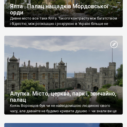
Ялта . Палац нащадків Мордовської
орди
Дивне місто все таки Ялта. Такого контрасту між багатством
і бідністю, між розкішшю і розрухою в Україні більше не
знайдеш.
Алупка. Місто, церква, парк і, звичайно,
палац
Князь Воронцов був чи не найвідомішою людиною свого
часу, але давайте не будемо кривити душею – чи знали ви це
прізвище до відвідин Алупки? Мабуть все таки ні.