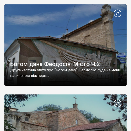
Богом дана Феодосія. Місто Ч.2
Друга частина звіту про "Богом дану" Феодосію буде не менш
насиченою ніж перша.