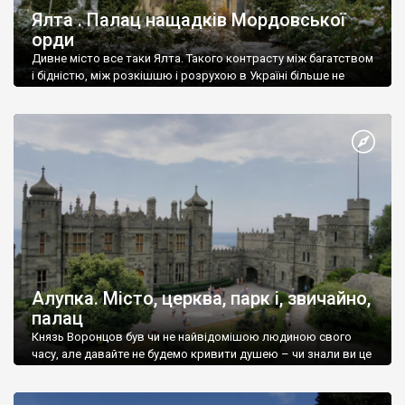
Ялта . Палац нащадків Мордовської
орди
Дивне місто все таки Ялта. Такого контрасту між багатством
і бідністю, між розкішшю і розрухою в Україні більше не
знайдеш.
Алупка. Місто, церква, парк і, звичайно,
палац
Князь Воронцов був чи не найвідомішою людиною свого
часу, але давайте не будемо кривити душею – чи знали ви це
прізвище до відвідин Алупки? Мабуть все таки ні.