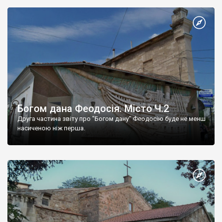
Богом дана Феодосія. Місто Ч.2
Друга частина звіту про "Богом дану" Феодосію буде не менш
насиченою ніж перша.