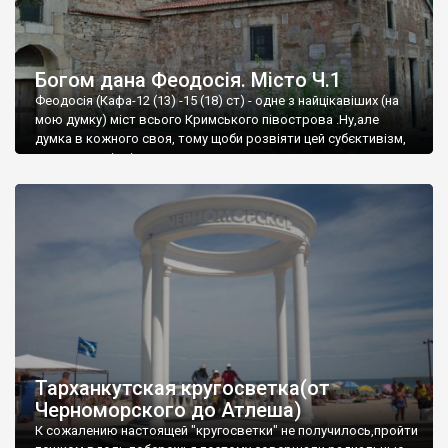
Богом дана Феодосія. Місто Ч.1
Феодосія (Кафа-12 (13) -15 (18) ст) - одне з найцікавіших (на
мою думку) міст всього Кримського півострова .Ну,але
думка в кожного своя, тому щоби розвіяти цей субєктивізм,
запрошую відвідати це
Тарханкутская кругосветка(от
Черноморского до Атлеша)
К сожалению настоящей "кругосветки" не получилось,пройти