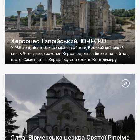
Херсонес Таврійський. ЮНЕСКО
У 988 році, після кількох місяців облоги, Великий київський
князь Володимир захопив Херсонес, візантійське, на той час,
місто. Саме взяття Херсонесу дозволило Володимиру
диктувати свої умови візантійському імператору Василю ІІ, та
одружитися з його дочкою Ганною. Цього ж року, в
Херсонесі Володимир-язичник, став Василем-християнином.
А потім було Хрещення Русі. На честь Херсонесу Таврійського
названо місто […]
Ялта. Вірменська церква Святої Ріпсіме