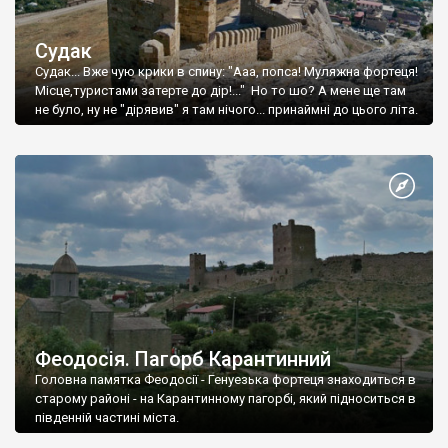
Судак
Судак... Вже чую крики в спину: "Ааа, попса! Муляжна фортеця!
Місце,туристами затерте до дір!..." Но то шо? А мене ще там
не було, ну не "дірявив" я там нічого... принаймні до цього літа.
Феодосія. Пагорб Карантинний
Головна памятка Феодосії - Генуезька фортеця знаходиться в
старому районі - на Карантинному пагорбі, який підноситься в
південній частині міста.