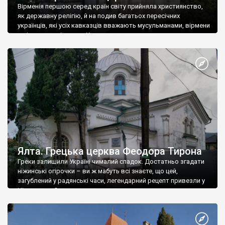
Вірменія першою серед країн світу прийняла християнство,
як державну релігію, й на подив багатьох пересічних
українців, які усіх кавказців вважають мусульманами, вірмени
є відданими вірянами Христа
Ялта. Грецька церква Феодора Тирона
Греки залишили Україні чималий спадок. Достатньо згадати
ніжинські огірочки – ви ж мабуть всі знаєте, що цей,
загублений у радянські часи, легендарний рецепт привезли у
Ніжин греки?