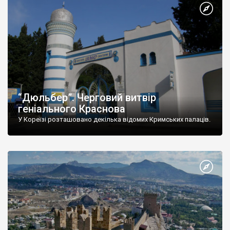
“Дюльбер”. Черговий витвір
геніального Краснова
У Кореїзі розташовано декілька відомих Кримських палаців.