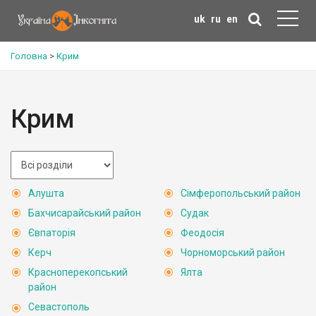
uk
ru
en
Головна
>
Крим
Крим
Алушта
Сімферопольський район
Бахчисарайський район
Судак
Євпаторія
Феодосія
Керч
Чорноморський район
Красноперекопський
Ялта
район
Севастополь