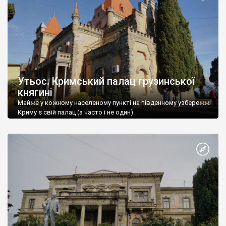
Утьос. Кримський палац грузинської
княгині
Майже у кожному населеному пункті на південному узбережжі
Криму є свій палац (а часто і не один).