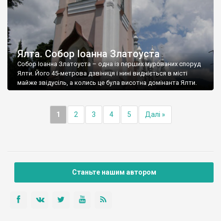
Ялта. Собор Іоанна Златоуста
Собор Іоанна Златоуста – одна із перших мурованих споруд
Ялти. Його 45-метрова дзвіниця і нині видніється в місті
майже звідусіль, а колись це була висотна домінанта Ялти.
1
2
3
4
5
Далі »
Станьте нашим автором