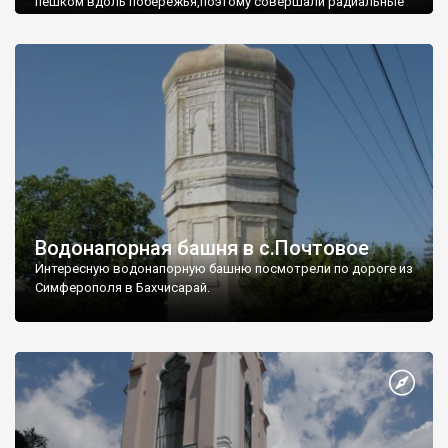
пешком вдоль побережья,поэтому совершали радиальные
вылазки из Оленевки.
Водонапорная башня в с.Почтовое
Интересную водонапорную башню посмотрели по дороге из
Симферополя в Бахчисарай.