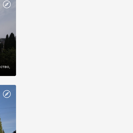
же
нство,