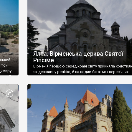
ефактів
називаються «повстяками» (postaki)…” “Вино. Крим
єкту
виробляє відмінне вино і його вдосталь: воно все ду
го».
легке біле і дуже […]
ти та
Ялта. Вірменська церква Святої
Ріпсіме
вський
 той
Вірменія першою серед країн світу прийняла христия
димиру
як державну релігію, й на подив багатьох пересічних
илю ІІ,
українців, які усіх кавказців вважають мусульманами,
 в
вірмени є відданими вірянами Христа