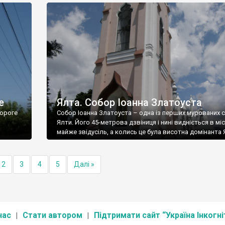
е
Ялта. Собор Іоанна Златоуста
ороге
Собор Іоанна Златоуста – одна із перших мурованих 
Ялти. Його 45-метрова дзвіниця і нині видніється в міс
майже звідусіль, а колись це була висотна домінанта 
2
3
4
5
Далі »
нас
Стати автором
Підтримати сайт “Україна Інкогні