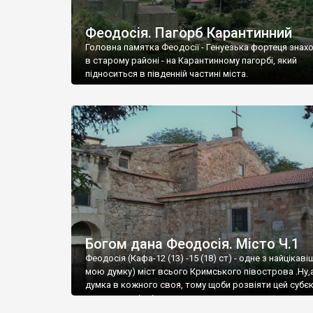
Феодосія. Пагорб Карантинний
Головна памятка Феодосії - Генуезька фортеця знах
в старому районі - на Карантинному пагорбі, який
підноситься в південній частині міста.
Богом дана Феодосія. Місто Ч.1
Феодосія (Кафа-12 (13) -15 (18) ст) - одне з найцікаві
мою думку) міст всього Кримського півострова .Ну,
думка в кожного своя, тому щоби розвіяти цей субєк
запрошую відвідати це