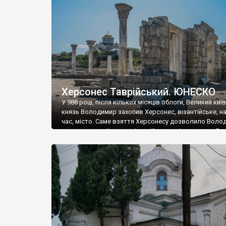
музею «Новгородський музей-заповідник» сотні арт
візантійської доби. Раритети викрадені з фондів об’
культурної спадщини ЮНЕСКО «Херсонеса Таврійсько
Офіційно – на виставку «Золото Візантії», але експер
влада в Україні вважають це лише […]
Херсонес Таврійський. ЮНЕСКО
У 988 році, після кількох місяців облоги, Великий киї
князь Володимир захопив Херсонес, візантійське, на
час, місто. Саме взяття Херсонесу дозволило Воло
диктувати свої умови візантійському імператору Вас
та одружитися з його дочкою Ганною. Цього ж року,
Херсонесі Володимир-язичник, став Василем-
християнином. А потім було Хрещення Русі. На честь
Херсонесу Таврійського названо місто […]