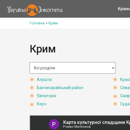
Крам
Головна
>
Крим
Крим
Алушта
Крас
Бахчисарайський район
Сева
Євпаторія
Сімф
Керч
Суда