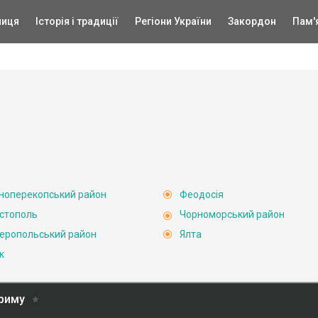
ниця
Історія і традиції
Регіони України
Закордон
Пам'
ноперекопський район
Феодосія
стополь
Чорноморський район
еропольський район
Ялта
к