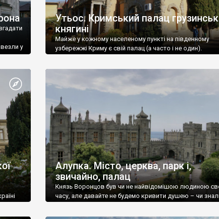
рона
Утьос. Кримський палац грузинськ
княгині
згадати
Майже у кожному населеному пункті на південному
ивезли у
узбережжі Криму є свій палац (а часто і не один).
ої
Алупка. Місто, церква, парк і,
звичайно, палац
Князь Воронцов був чи не найвідомішою людиною св
раїні
часу, але давайте не будемо кривити душею – чи знал
це прізвище до відвідин Алупки? Мабуть все таки ні.