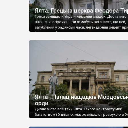
Ялта. Грецька церква Феодора Ти
Греки залишили Україні чималий спадок. Достатньо 
ніжинські огірочки – ви ж мабуть всі знаєте, що цей,
загублений у радянські часи, легендарний рецепт пр
Ніжин греки?
Ялта . Палац нащадків Мордовськ
орди
Дивне місто все таки Ялта. Такого контрасту між
багатством і бідністю, між розкішшю і розрухою в Ук
більше не знайдеш.