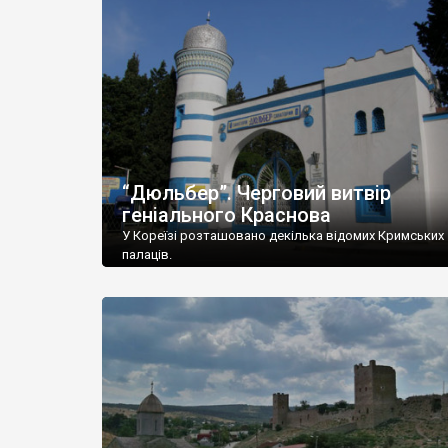
“Дюльбер”. Черговий витвір
геніального Краснова
У Кореїзі розташовано декілька відомих Кримських
палаців.