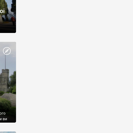
ої
ого
и ви