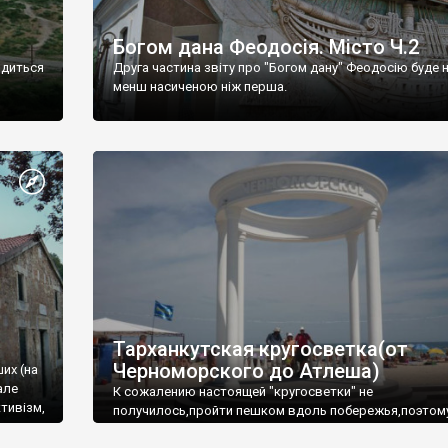
Богом дана Феодосія. Місто Ч.2
одиться
Друга частина звіту про "Богом дану" Феодосію буде 
менш насиченою ніж перша.
Тарханкутская кругосветка(от
Черноморского до Атлеша)
ших (на
але
К сожалению настоящей "кругосветки" не
тивізм,
получилось,пройти пешком вдоль побережья,поэтом
совершали радиальные вылазки из Оленевки.