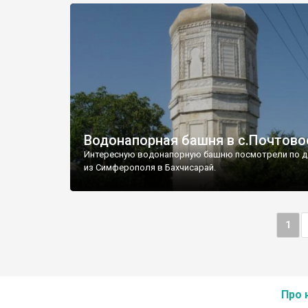
Водонапорная башня в с.Почтово
Интересную водонапорную башню посмотрели по д
из Симферополя в Бахчисарай.
1
Про 