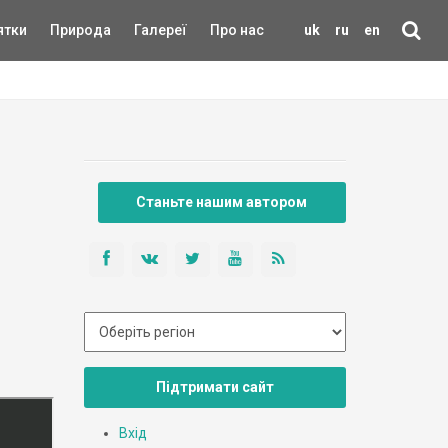
ятки
Природа
Галереї
Про нас
uk
ru
en
Станьте нашим автором
Підтримати сайт
Вхід