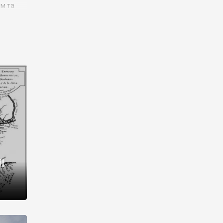
им та
ора і
є
го типу,
ей-
рний
ста:
 райони
від 2
I
і,
рукти,
 котрі