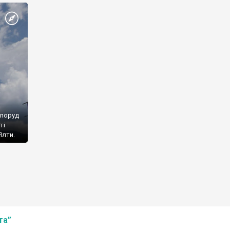
споруд
ті
Ялти.
та”