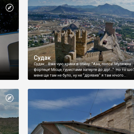
Судак
Судак... Вже чую крики в спину: "Ааа, попса! Муляжна
фортеця! Місце,туристами затерте до дір!..." Но то шо
мене ще там не було, ну не "дірявив" я там нічого...
принаймні до цього літа.