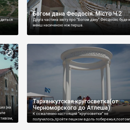
Богом дана Феодосія. Місто Ч.2
одиться
Друга частина звіту про "Богом дану" Феодосію буде 
менш насиченою ніж перша.
Тарханкутская кругосветка(от
Черноморского до Атлеша)
ших (на
але
К сожалению настоящей "кругосветки" не
тивізм,
получилось,пройти пешком вдоль побережья,поэтом
совершали радиальные вылазки из Оленевки.