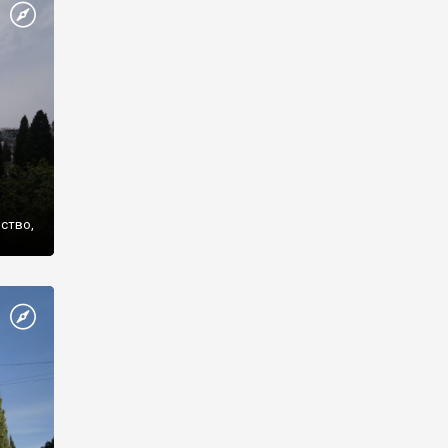
же
нство,