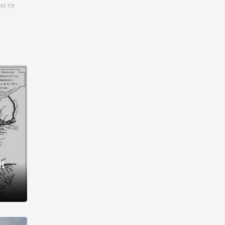
им та
ора і
є
го типу,
ей-
рний
ста:
 райони
від 2
I
і,
рукти,
 котрі