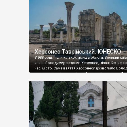
музею «Новгородський музей-заповідник» сотні арт
візантійської доби. Раритети викрадені з фондів об’
культурної спадщини ЮНЕСКО «Херсонеса Таврійсько
Офіційно – на виставку «Золото Візантії», але експер
влада в Україні вважають це лише […]
Херсонес Таврійський. ЮНЕСКО
У 988 році, після кількох місяців облоги, Великий киї
князь Володимир захопив Херсонес, візантійське, на
час, місто. Саме взяття Херсонесу дозволило Воло
диктувати свої умови візантійському імператору Вас
та одружитися з його дочкою Ганною. Цього ж року,
Херсонесі Володимир-язичник, став Василем-
християнином. А потім було Хрещення Русі. На честь
Херсонесу Таврійського названо місто […]