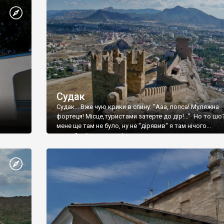
Судак
Судак... Вже чую крики в спину: "Ааа, попса! Муляжна
фортеця! Місце,туристами затерте до дір!..." Но то шо
мене ще там не було, ну не "дірявив" я там нічого...
принаймні до цього літа.