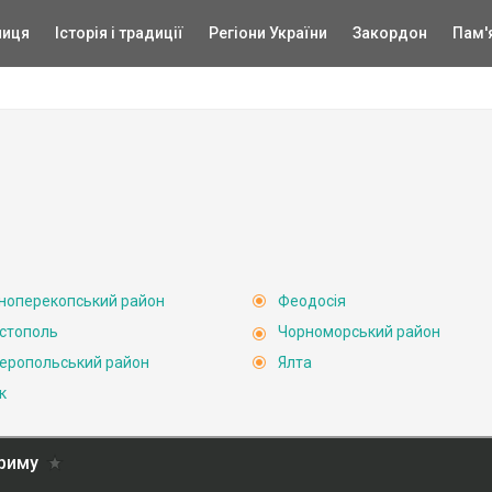
ниця
Історія і традиції
Регіони України
Закордон
Пам'
ноперекопський район
Феодосія
стополь
Чорноморський район
еропольський район
Ялта
к