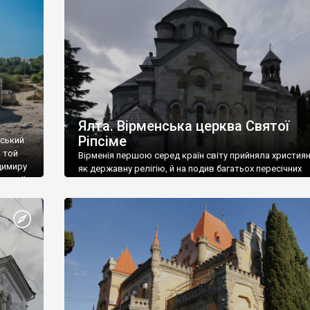
ефактів
називаються «повстяками» (postaki)…” “Вино. Крим
єкту
виробляє відмінне вино і його вдосталь: воно все ду
го».
легке біле і дуже […]
ти та
Ялта. Вірменська церква Святої
Ріпсіме
вський
 той
Вірменія першою серед країн світу прийняла христия
димиру
як державну релігію, й на подив багатьох пересічних
илю ІІ,
українців, які усіх кавказців вважають мусульманами,
 в
вірмени є відданими вірянами Христа