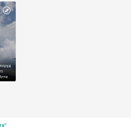
споруд
ті
Ялти.
та”