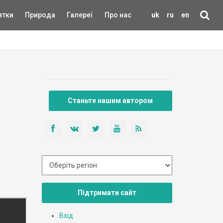
ятки
Природа
Галереї
Про нас
uk
ru
en
Станьте нашим автором
Підтримати сайт
Вхід