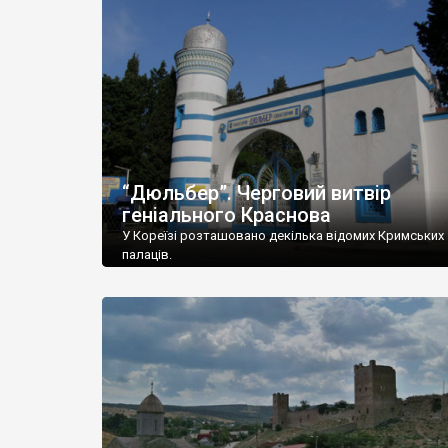
“Дюльбер”. Черговий витвір
геніального Краснова
У Кореїзі розташовано декілька відомих Кримських
палаців.