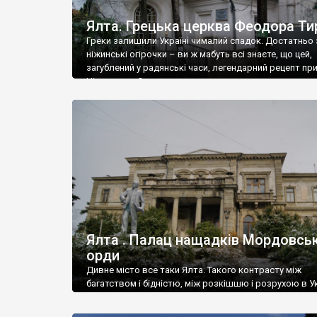
Ялта. Грецька церква Феодора Ти
Греки залишили Україні чималий спадок. Достатньо 
ніжинські огірочки – ви ж мабуть всі знаєте, що цей,
загублений у радянські часи, легендарний рецепт пр
Ніжин греки?
Ялта . Палац нащадків Мордовськ
орди
Дивне місто все таки Ялта. Такого контрасту між
багатством і бідністю, між розкішшю і розрухою в Ук
більше не знайдеш.