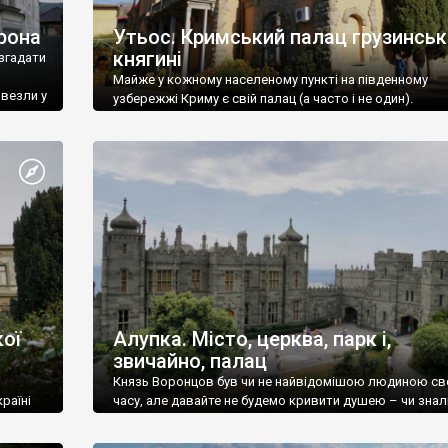
рона
Утьос. Кримський палац грузинськ
княгині
згадати
Майже у кожному населеному пункті на південному
ивезли у
узбережжі Криму є свій палац (а часто і не один).
ої
Алупка. Місто, церква, парк і,
звичайно, палац
Князь Воронцов був чи не найвідомішою людиною св
раїні
часу, але давайте не будемо кривити душею – чи знал
це прізвище до відвідин Алупки? Мабуть все таки ні.