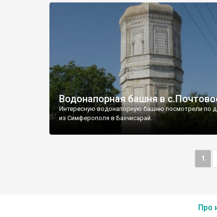
Водонапорная башня в с.Почтово
Интересную водонапорную башню посмотрели по д
из Симферополя в Бахчисарай.
1
Про 