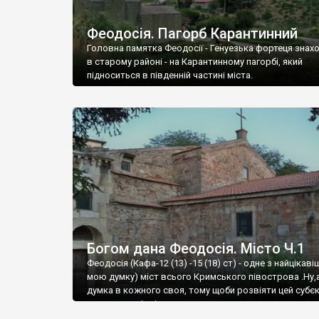
Феодосія. Пагорб Карантинний
Головна памятка Феодосії - Генуезька фортеця знах
в старому районі - на Карантинному пагорбі, який
підноситься в південній частині міста.
Богом дана Феодосія. Місто Ч.1
Феодосія (Кафа-12 (13) -15 (18) ст) - одне з найцікаві
мою думку) міст всього Кримського півострова .Ну,
думка в кожного своя, тому щоби розвіяти цей субєк
запрошую відвідати це