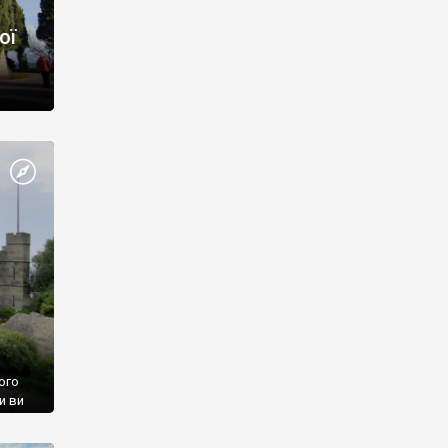
ої
ого
и ви