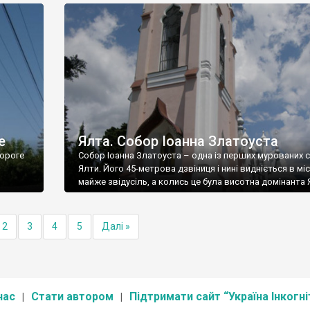
е
Ялта. Собор Іоанна Златоуста
ороге
Собор Іоанна Златоуста – одна із перших мурованих 
Ялти. Його 45-метрова дзвіниця і нині видніється в міс
майже звідусіль, а колись це була висотна домінанта 
2
3
4
5
Далі »
нас
Стати автором
Підтримати сайт “Україна Інкогні