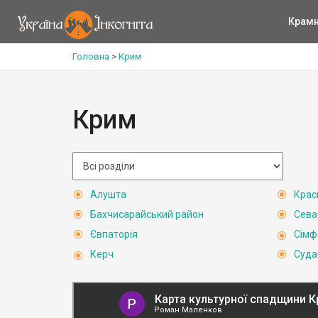
Крам
Головна
>
Крим
Крим
Алушта
Крас
Бахчисарайський район
Сева
Євпаторія
Сімф
Керч
Суда