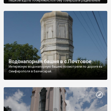
пешком вдоль побережья,поэтому совершали радиальные
вылазки из Оленевки.
Водонапорная башня в с.Почтовое
Интересную водонапорную башню посмотрели по дороге из
Симферополя в Бахчисарай.