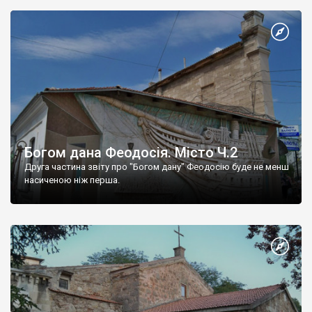
Богом дана Феодосія. Місто Ч.2
Друга частина звіту про "Богом дану" Феодосію буде не менш
насиченою ніж перша.