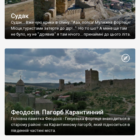
Судак
Судак... Вже чую крики в спину: "Ааа, попса! Муляжна фортеця!
Місце,туристами затерте до дір!..." Но то шо? А мене ще там
не було, ну не "дірявив" я там нічого... принаймні до цього літа.
Феодосія. Пагорб Карантинний
Головна памятка Феодосії - Генуезька фортеця знаходиться в
старому районі - на Карантинному пагорбі, який підноситься в
південній частині міста.