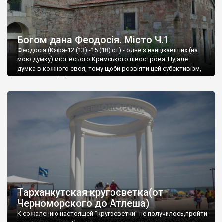
Богом дана Феодосія. Місто Ч.1
Феодосія (Кафа-12 (13) -15 (18) ст) - одне з найцікавіших (на
мою думку) міст всього Кримського півострова .Ну,але
думка в кожного своя, тому щоби розвіяти цей субєктивізм,
запрошую відвідати це
Тарханкутская кругосветка(от
Черноморского до Атлеша)
К сожалению настоящей "кругосветки" не получилось,пройти