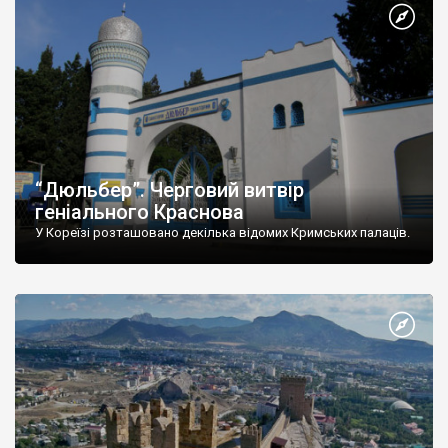
“Дюльбер”. Черговий витвір
геніального Краснова
У Кореїзі розташовано декілька відомих Кримських палаців.