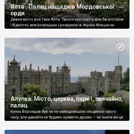
Ялта . Палац нащадків Мордовської
орди
Дивне місто все таки Ялта. Такого контрасту між багатством
і бідністю, між розкішшю і розрухою в Україні більше не
знайдеш.
Алупка. Місто, церква, парк і, звичайно,
палац
Князь Воронцов був чи не найвідомішою людиною свого
часу, але давайте не будемо кривити душею – чи знали ви це
прізвище до відвідин Алупки? Мабуть все таки ні.