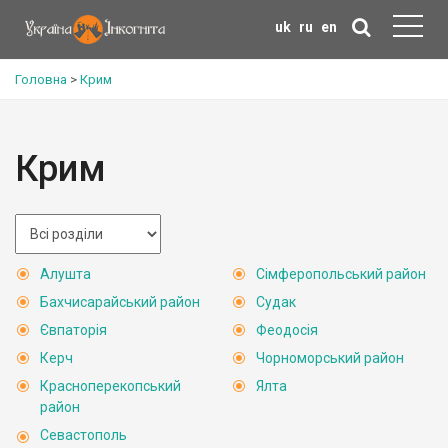
uk
ru
en
Головна
>
Крим
Крим
Алушта
Сімферопольський район
Бахчисарайський район
Судак
Євпаторія
Феодосія
Керч
Чорноморський район
Красноперекопський
Ялта
район
Севастополь