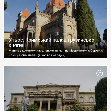
Утьос. Кримський палац грузинської
княгині
Майже у кожному населеному пункті на південному узбережжі
Криму є свій палац (а часто і не один).