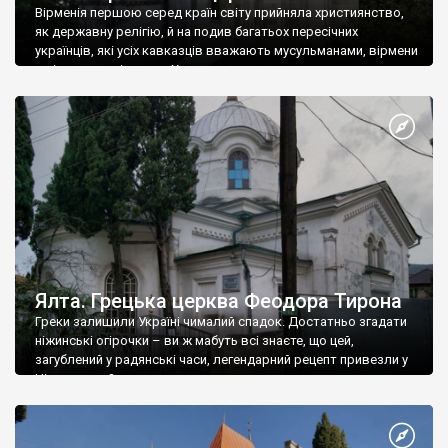
Вірменія першою серед країн світу прийняла християнство,
як державну релігію, й на подив багатьох пересічних
українців, які усіх кавказців вважають мусульманами, вірмени
є відданими вірянами Христа
Ялта. Грецька церква Феодора Тирона
Греки залишили Україні чималий спадок. Достатньо згадати
ніжинські огірочки – ви ж мабуть всі знаєте, що цей,
загублений у радянські часи, легендарний рецепт привезли у
Ніжин греки?