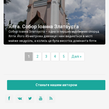
Ялта. Собор Іоанна Златоуста
Собор Іоанна Златоуста – одна із перших мурованих споруд
Ялти. Його 45-метрова дзвіниця і нині видніється в місті
майже звідусіль, а колись це була висотна домінанта Ялти.
1
2
3
4
5
Далі »
Станьте нашим автором