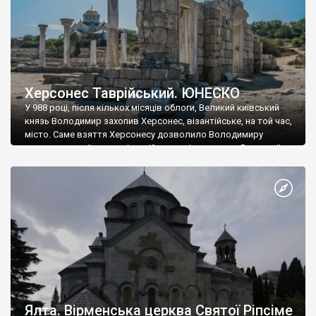
Херсонес Таврійський. ЮНЕСКО
У 988 році, після кількох місяців облоги, Великий київський
князь Володимир захопив Херсонес, візантійське, на той час,
місто. Саме взяття Херсонесу дозволило Володимиру
диктувати свої умови візантійському імператору Василю ІІ, та
одружитися з його дочкою Ганною. Цього ж року, в
Херсонесі Володимир-язичник, став Василем-християнином.
А потім було Хрещення Русі. На честь Херсонесу Таврійського
названо місто […]
Ялта. Вірменська церква Святої Ріпсіме