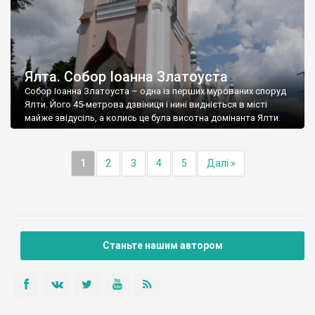
Ялта. Собор Іоанна Златоуста
Собор Іоанна Златоуста – одна із перших мурованих споруд
Ялти. Його 45-метрова дзвіниця і нині видніється в місті
майже звідусіль, а колись це була висотна домінанта Ялти.
1
2
3
4
5
Далі »
Станьте нашим автором