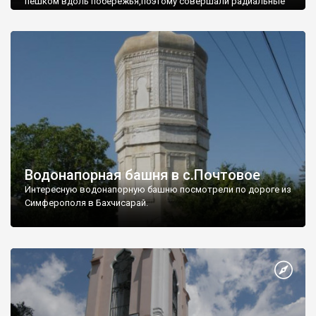
пешком вдоль побережья,поэтому совершали радиальные
вылазки из Оленевки.
Водонапорная башня в с.Почтовое
Интересную водонапорную башню посмотрели по дороге из
Симферополя в Бахчисарай.