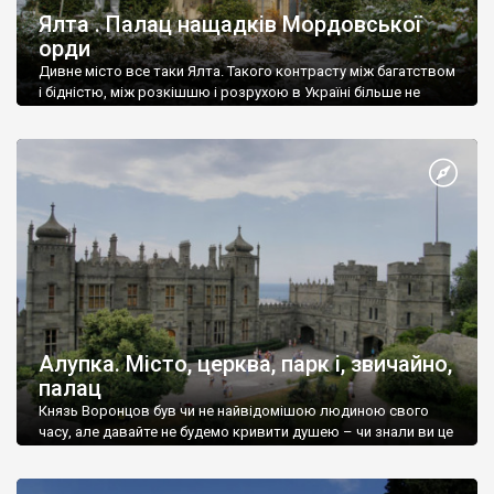
Ялта . Палац нащадків Мордовської
орди
Дивне місто все таки Ялта. Такого контрасту між багатством
і бідністю, між розкішшю і розрухою в Україні більше не
знайдеш.
Алупка. Місто, церква, парк і, звичайно,
палац
Князь Воронцов був чи не найвідомішою людиною свого
часу, але давайте не будемо кривити душею – чи знали ви це
прізвище до відвідин Алупки? Мабуть все таки ні.