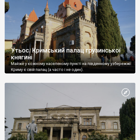
Утьос. Кримський палац грузинської
княгині
Майже у кожному населеному пункті на південному узбережжі
Криму є свій палац (а часто і не один).