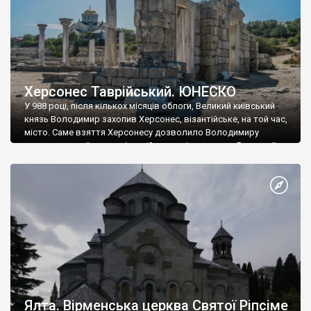
Херсонес Таврійський. ЮНЕСКО
У 988 році, після кількох місяців облоги, Великий київський
князь Володимир захопив Херсонес, візантійське, на той час,
місто. Саме взяття Херсонесу дозволило Володимиру
диктувати свої умови візантійському імператору Василю ІІ, та
одружитися з його дочкою Ганною. Цього ж року, в
Херсонесі Володимир-язичник, став Василем-християнином.
А потім було Хрещення Русі. На честь Херсонесу Таврійського
названо місто […]
Ялта. Вірменська церква Святої Ріпсіме