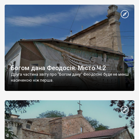
Богом дана Феодосія. Місто Ч.2
Друга частина звіту про "Богом дану" Феодосію буде не менш
насиченою ніж перша.