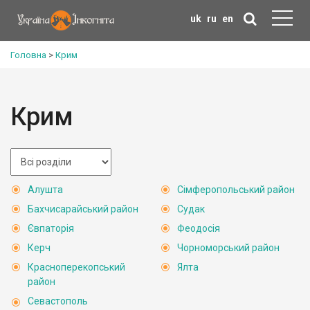
uk
ru
en
Головна
>
Крим
Крим
Алушта
Сімферопольський район
Бахчисарайський район
Судак
Євпаторія
Феодосія
Керч
Чорноморський район
Красноперекопський
Ялта
район
Севастополь