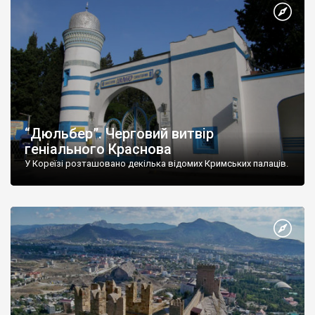
“Дюльбер”. Черговий витвір
геніального Краснова
У Кореїзі розташовано декілька відомих Кримських палаців.