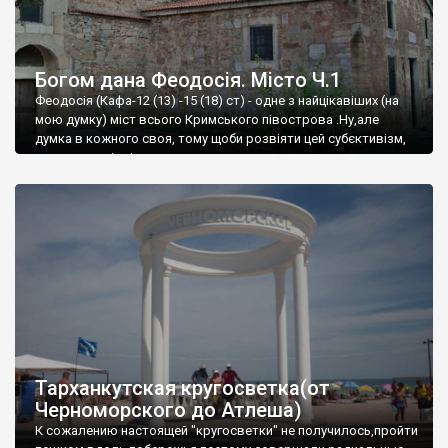
Богом дана Феодосія. Місто Ч.1
Феодосія (Кафа-12 (13) -15 (18) ст) - одне з найцікавіших (на
мою думку) міст всього Кримського півострова .Ну,але
думка в кожного своя, тому щоби розвіяти цей субєктивізм,
запрошую відвідати це
Тарханкутская кругосветка(от
Черноморского до Атлеша)
К сожалению настоящей "кругосветки" не получилось,пройти