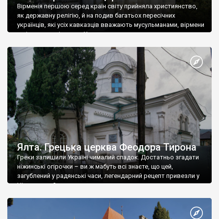
Вірменія першою серед країн світу прийняла християнство,
як державну релігію, й на подив багатьох пересічних
українців, які усіх кавказців вважають мусульманами, вірмени
є відданими вірянами Христа
Ялта. Грецька церква Феодора Тирона
Греки залишили Україні чималий спадок. Достатньо згадати
ніжинські огірочки – ви ж мабуть всі знаєте, що цей,
загублений у радянські часи, легендарний рецепт привезли у
Ніжин греки?