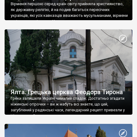
Вірменія першою серед країн світу прийняла християнство,
як державну релігію, й на подив багатьох пересічних
українців, які усіх кавказців вважають мусульманами, вірмени
є відданими вірянами Христа
Ялта. Грецька церква Феодора Тирона
Греки залишили Україні чималий спадок. Достатньо згадати
ніжинські огірочки – ви ж мабуть всі знаєте, що цей,
загублений у радянські часи, легендарний рецепт привезли у
Ніжин греки?