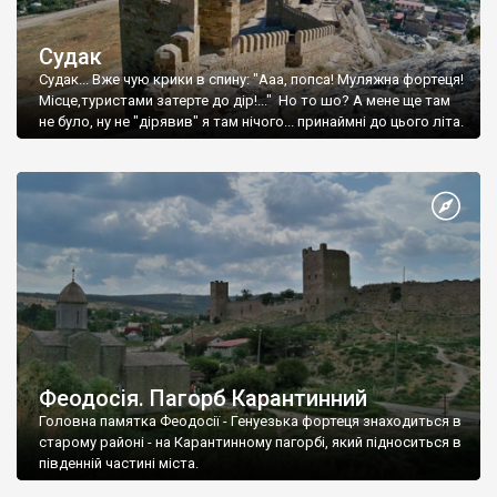
Судак
Судак... Вже чую крики в спину: "Ааа, попса! Муляжна фортеця!
Місце,туристами затерте до дір!..." Но то шо? А мене ще там
не було, ну не "дірявив" я там нічого... принаймні до цього літа.
Феодосія. Пагорб Карантинний
Головна памятка Феодосії - Генуезька фортеця знаходиться в
старому районі - на Карантинному пагорбі, який підноситься в
південній частині міста.