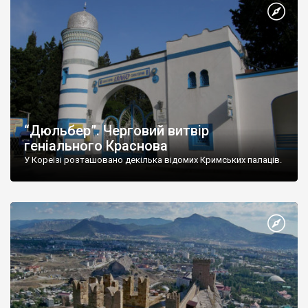
“Дюльбер”. Черговий витвір
геніального Краснова
У Кореїзі розташовано декілька відомих Кримських палаців.