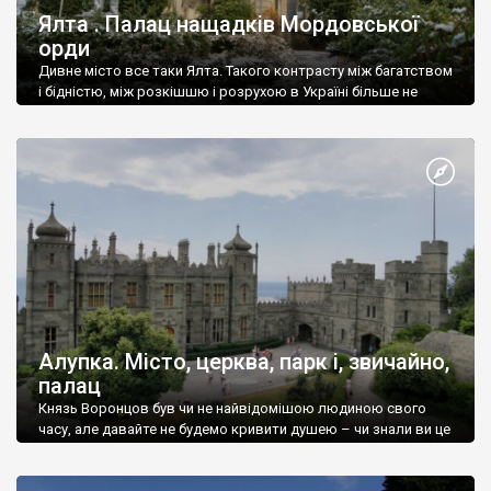
Ялта . Палац нащадків Мордовської
орди
Дивне місто все таки Ялта. Такого контрасту між багатством
і бідністю, між розкішшю і розрухою в Україні більше не
знайдеш.
Алупка. Місто, церква, парк і, звичайно,
палац
Князь Воронцов був чи не найвідомішою людиною свого
часу, але давайте не будемо кривити душею – чи знали ви це
прізвище до відвідин Алупки? Мабуть все таки ні.