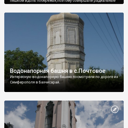
пешком вдоль побережья,поэтому совершали радиальные
вылазки из Оленевки.
Водонапорная башня в с.Почтовое
Интересную водонапорную башню посмотрели по дороге из
Симферополя в Бахчисарай.