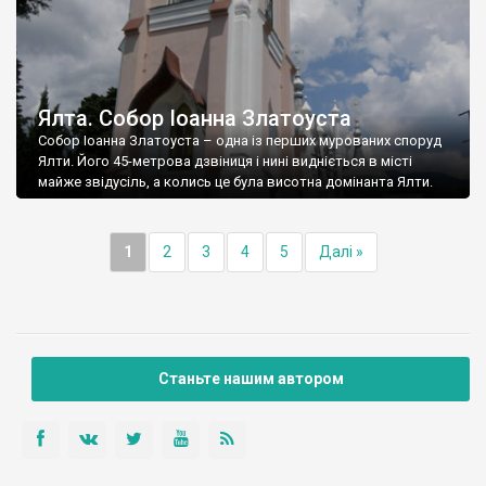
Ялта. Собор Іоанна Златоуста
Собор Іоанна Златоуста – одна із перших мурованих споруд
Ялти. Його 45-метрова дзвіниця і нині видніється в місті
майже звідусіль, а колись це була висотна домінанта Ялти.
1
2
3
4
5
Далі »
Станьте нашим автором