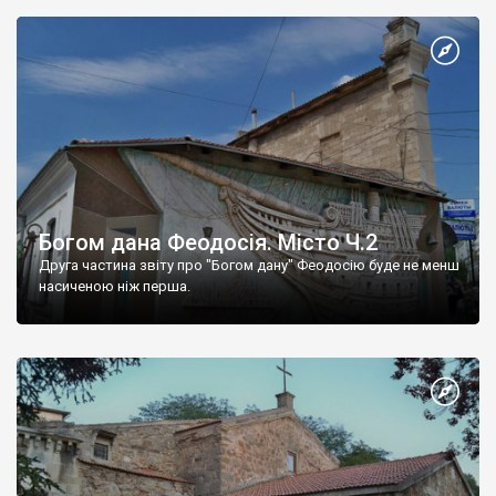
Богом дана Феодосія. Місто Ч.2
Друга частина звіту про "Богом дану" Феодосію буде не менш
насиченою ніж перша.