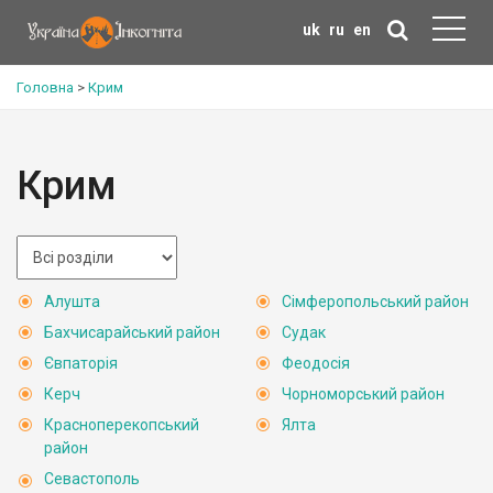
uk
ru
en
Головна
>
Крим
Крим
Алушта
Сімферопольський район
Бахчисарайський район
Судак
Євпаторія
Феодосія
Керч
Чорноморський район
Красноперекопський
Ялта
район
Севастополь