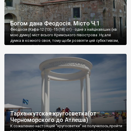
Богом дана Феодосія. Місто Ч.1
Феодосія (Кафа-12 (13) -15 (18) ст) - одне з найцікавіших (на
мою думку) міст всього Кримського півострова .Ну,але
думка в кожного своя, тому щоби розвіяти цей субєктивізм,
запрошую відвідати це
Тарханкутская кругосветка(от
Черноморского до Атлеша)
К сожалению настоящей "кругосветки" не получилось,пройти