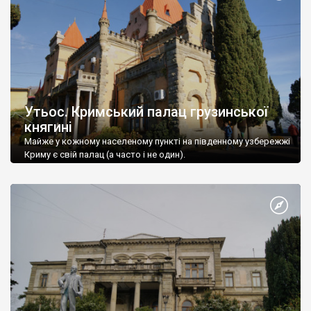
Утьос. Кримський палац грузинської
княгині
Майже у кожному населеному пункті на південному узбережжі
Криму є свій палац (а часто і не один).