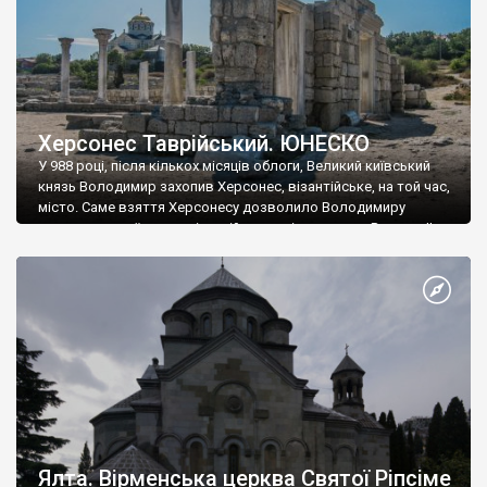
Херсонес Таврійський. ЮНЕСКО
У 988 році, після кількох місяців облоги, Великий київський
князь Володимир захопив Херсонес, візантійське, на той час,
місто. Саме взяття Херсонесу дозволило Володимиру
диктувати свої умови візантійському імператору Василю ІІ, та
одружитися з його дочкою Ганною. Цього ж року, в
Херсонесі Володимир-язичник, став Василем-християнином.
А потім було Хрещення Русі. На честь Херсонесу Таврійського
названо місто […]
Ялта. Вірменська церква Святої Ріпсіме