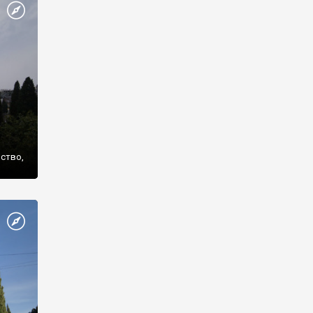
же
нство,