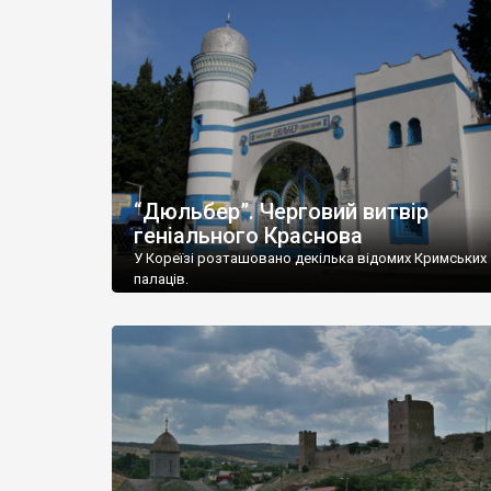
“Дюльбер”. Черговий витвір
геніального Краснова
У Кореїзі розташовано декілька відомих Кримських
палаців.