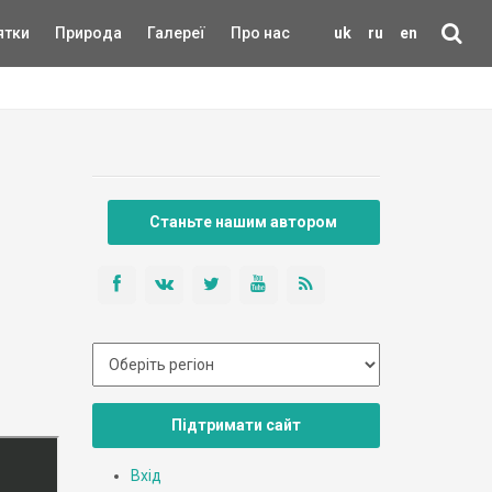
ятки
Природа
Галереї
Про нас
uk
ru
en
Станьте нашим автором
Підтримати сайт
Вхід