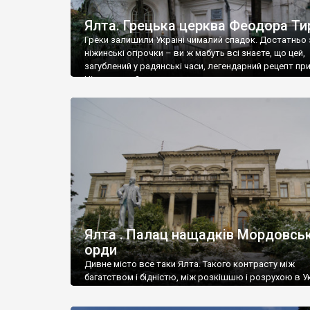
Ялта. Грецька церква Феодора Ти
Греки залишили Україні чималий спадок. Достатньо 
ніжинські огірочки – ви ж мабуть всі знаєте, що цей,
загублений у радянські часи, легендарний рецепт пр
Ніжин греки?
Ялта . Палац нащадків Мордовськ
орди
Дивне місто все таки Ялта. Такого контрасту між
багатством і бідністю, між розкішшю і розрухою в Ук
більше не знайдеш.