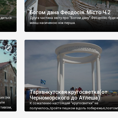
Богом дана Феодосія. Місто Ч.2
одиться
Друга частина звіту про "Богом дану" Феодосію буде 
менш насиченою ніж перша.
Тарханкутская кругосветка(от
Черноморского до Атлеша)
ших (на
але
К сожалению настоящей "кругосветки" не
тивізм,
получилось,пройти пешком вдоль побережья,поэтом
совершали радиальные вылазки из Оленевки.