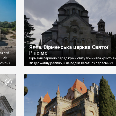
ефактів
називаються «повстяками» (postaki)…” “Вино. Крим
єкту
виробляє відмінне вино і його вдосталь: воно все ду
го».
легке біле і дуже […]
ти та
Ялта. Вірменська церква Святої
Ріпсіме
вський
 той
Вірменія першою серед країн світу прийняла христия
димиру
як державну релігію, й на подив багатьох пересічних
илю ІІ,
українців, які усіх кавказців вважають мусульманами,
 в
вірмени є відданими вірянами Христа