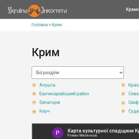
Крам
Головна
>
Крим
Крим
Алушта
Крас
Бахчисарайський район
Сева
Євпаторія
Сімф
Керч
Суда