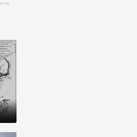
им та
ора і
є
го типу,
ей-
рний
ста:
 райони
від 2
I
і,
рукти,
 котрі