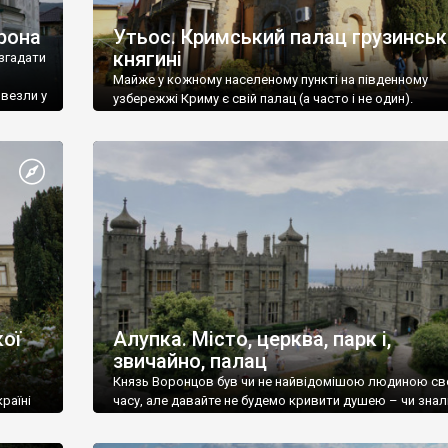
рона
Утьос. Кримський палац грузинськ
княгині
згадати
Майже у кожному населеному пункті на південному
ивезли у
узбережжі Криму є свій палац (а часто і не один).
ої
Алупка. Місто, церква, парк і,
звичайно, палац
Князь Воронцов був чи не найвідомішою людиною св
раїні
часу, але давайте не будемо кривити душею – чи знал
це прізвище до відвідин Алупки? Мабуть все таки ні.