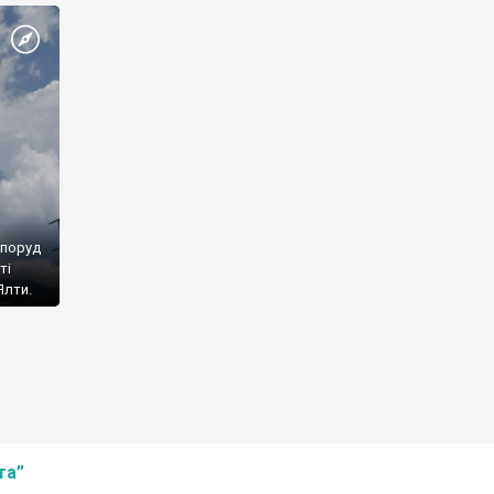
споруд
ті
Ялти.
та”