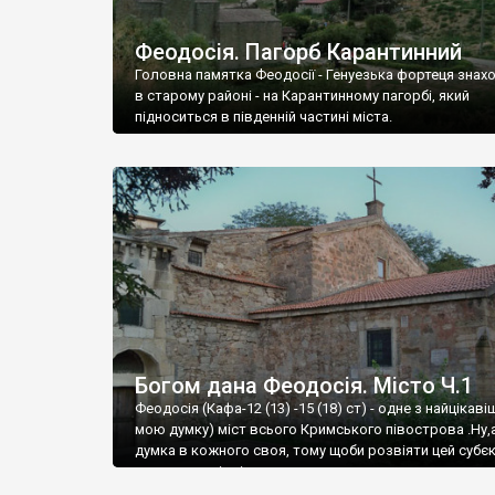
Феодосія. Пагорб Карантинний
Головна памятка Феодосії - Генуезька фортеця знах
в старому районі - на Карантинному пагорбі, який
підноситься в південній частині міста.
Богом дана Феодосія. Місто Ч.1
Феодосія (Кафа-12 (13) -15 (18) ст) - одне з найцікаві
мою думку) міст всього Кримського півострова .Ну,
думка в кожного своя, тому щоби розвіяти цей субєк
запрошую відвідати це