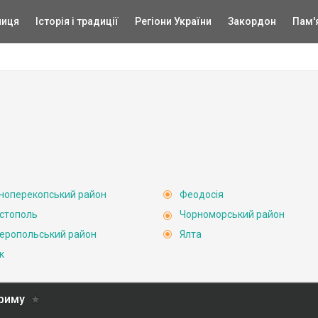
ниця
Історія і традиції
Регіони України
Закордон
Пам'
ноперекопський район
Феодосія
стополь
Чорноморський район
еропольський район
Ялта
к