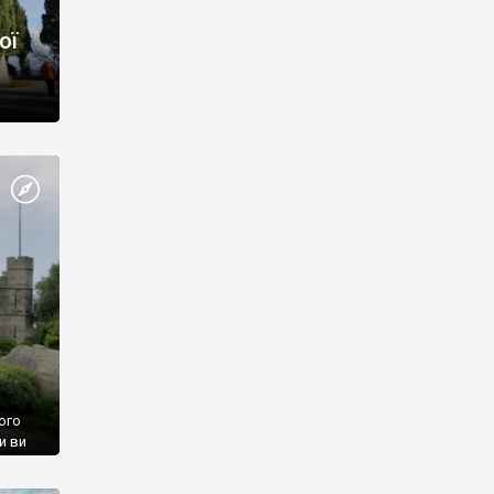
ої
ого
и ви