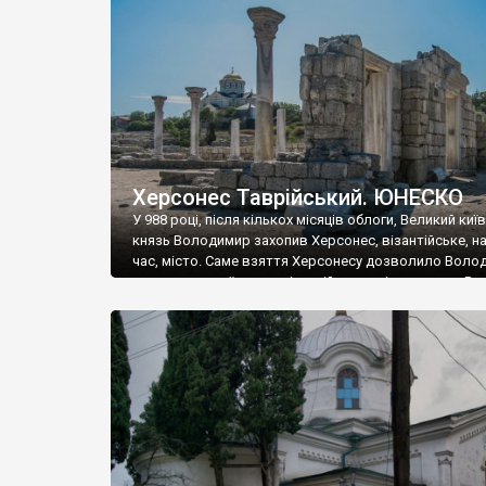
музею «Новгородський музей-заповідник» сотні арт
візантійської доби. Раритети викрадені з фондів об’
культурної спадщини ЮНЕСКО «Херсонеса Таврійсько
Офіційно – на виставку «Золото Візантії», але експер
влада в Україні вважають це лише […]
Херсонес Таврійський. ЮНЕСКО
У 988 році, після кількох місяців облоги, Великий киї
князь Володимир захопив Херсонес, візантійське, на
час, місто. Саме взяття Херсонесу дозволило Воло
диктувати свої умови візантійському імператору Вас
та одружитися з його дочкою Ганною. Цього ж року,
Херсонесі Володимир-язичник, став Василем-
християнином. А потім було Хрещення Русі. На честь
Херсонесу Таврійського названо місто […]