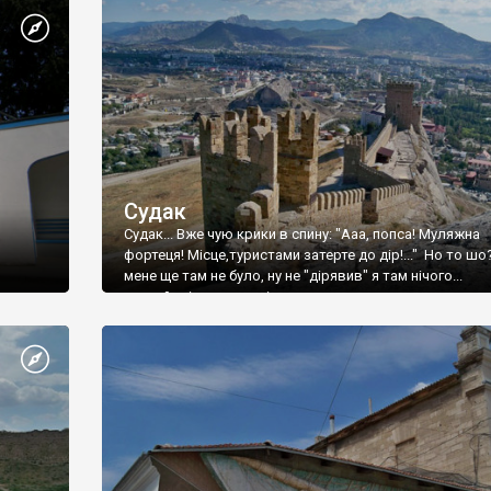
Судак
Судак... Вже чую крики в спину: "Ааа, попса! Муляжна
фортеця! Місце,туристами затерте до дір!..." Но то шо
мене ще там не було, ну не "дірявив" я там нічого...
принаймні до цього літа.