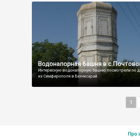
Водонапорная башня в с.Почтово
Интересную водонапорную башню посмотрели по д
из Симферополя в Бахчисарай.
1
Про 