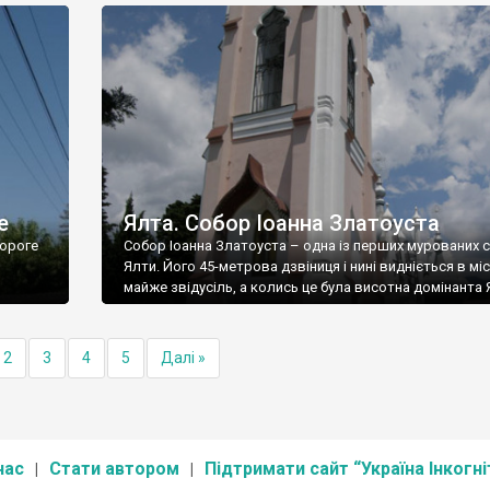
е
Ялта. Собор Іоанна Златоуста
ороге
Собор Іоанна Златоуста – одна із перших мурованих 
Ялти. Його 45-метрова дзвіниця і нині видніється в міс
майже звідусіль, а колись це була висотна домінанта 
2
3
4
5
Далі »
нас
Стати автором
Підтримати сайт “Україна Інкогні