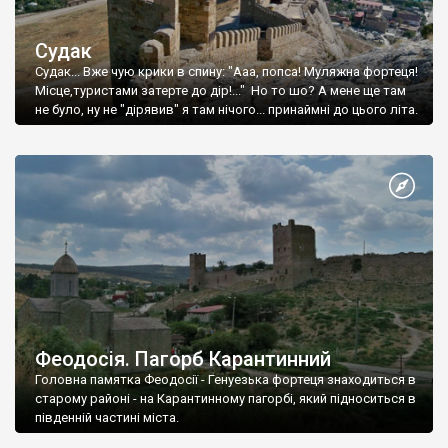
Судак
Судак... Вже чую крики в спину: "Ааа, попса! Муляжна фортеця!
Місце,туристами затерте до дір!..." Но то шо? А мене ще там
не було, ну не "дірявив" я там нічого... принаймні до цього літа.
Феодосія. Пагорб Карантинний
Головна памятка Феодосії - Генуезька фортеця знаходиться в
старому районі - на Карантинному пагорбі, який підноситься в
південній частині міста.