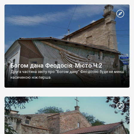
Богом дана Феодосія. Місто Ч.2
Друга частина звіту про "Богом дану" Феодосію буде не менш
насиченою ніж перша.