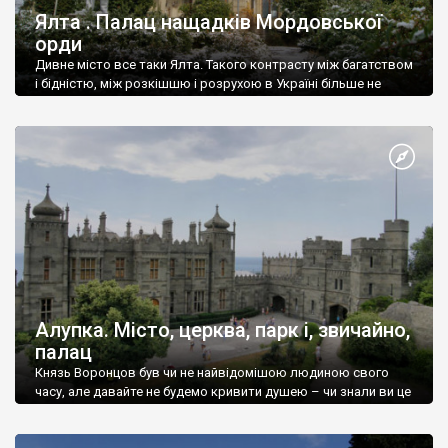
Ялта . Палац нащадків Мордовської
орди
Дивне місто все таки Ялта. Такого контрасту між багатством
і бідністю, між розкішшю і розрухою в Україні більше не
знайдеш.
Алупка. Місто, церква, парк і, звичайно,
палац
Князь Воронцов був чи не найвідомішою людиною свого
часу, але давайте не будемо кривити душею – чи знали ви це
прізвище до відвідин Алупки? Мабуть все таки ні.