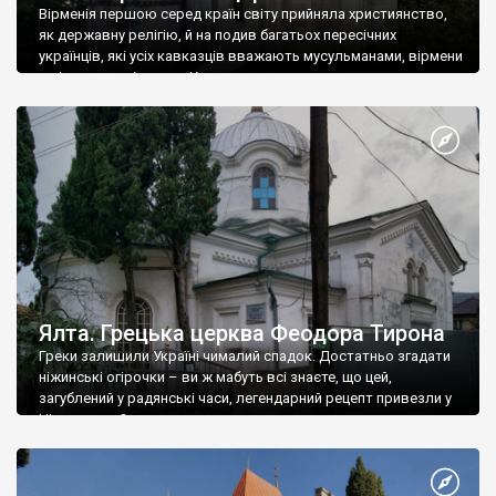
Вірменія першою серед країн світу прийняла християнство,
як державну релігію, й на подив багатьох пересічних
українців, які усіх кавказців вважають мусульманами, вірмени
є відданими вірянами Христа
Ялта. Грецька церква Феодора Тирона
Греки залишили Україні чималий спадок. Достатньо згадати
ніжинські огірочки – ви ж мабуть всі знаєте, що цей,
загублений у радянські часи, легендарний рецепт привезли у
Ніжин греки?