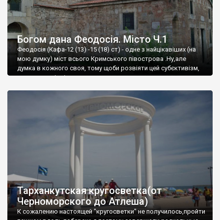
Богом дана Феодосія. Місто Ч.1
Феодосія (Кафа-12 (13) -15 (18) ст) - одне з найцікавіших (на
мою думку) міст всього Кримського півострова .Ну,але
думка в кожного своя, тому щоби розвіяти цей субєктивізм,
запрошую відвідати це
Тарханкутская кругосветка(от
Черноморского до Атлеша)
К сожалению настоящей "кругосветки" не получилось,пройти