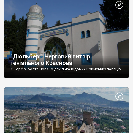
“Дюльбер”. Черговий витвір
геніального Краснова
У Кореїзі розташовано декілька відомих Кримських палаців.