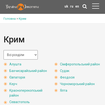
uk
ru
en
Головна
>
Крим
Крим
Алушта
Сімферопольський район
Бахчисарайський район
Судак
Євпаторія
Феодосія
Керч
Чорноморський район
Красноперекопський
Ялта
район
Севастополь