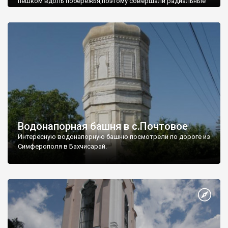
пешком вдоль побережья,поэтому совершали радиальные
вылазки из Оленевки.
Водонапорная башня в с.Почтовое
Интересную водонапорную башню посмотрели по дороге из
Симферополя в Бахчисарай.