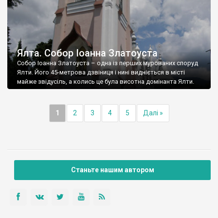
Ялта. Собор Іоанна Златоуста
Собор Іоанна Златоуста – одна із перших мурованих споруд
Ялти. Його 45-метрова дзвіниця і нині видніється в місті
майже звідусіль, а колись це була висотна домінанта Ялти.
1
2
3
4
5
Далі »
Станьте нашим автором