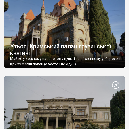
Утьос. Кримський палац грузинської
княгині
Майже у кожному населеному пункті на південному узбережжі
Криму є свій палац (а часто і не один).