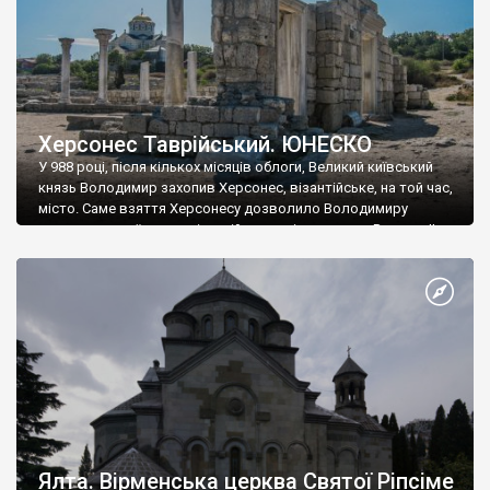
Херсонес Таврійський. ЮНЕСКО
У 988 році, після кількох місяців облоги, Великий київський
князь Володимир захопив Херсонес, візантійське, на той час,
місто. Саме взяття Херсонесу дозволило Володимиру
диктувати свої умови візантійському імператору Василю ІІ, та
одружитися з його дочкою Ганною. Цього ж року, в
Херсонесі Володимир-язичник, став Василем-християнином.
А потім було Хрещення Русі. На честь Херсонесу Таврійського
названо місто […]
Ялта. Вірменська церква Святої Ріпсіме