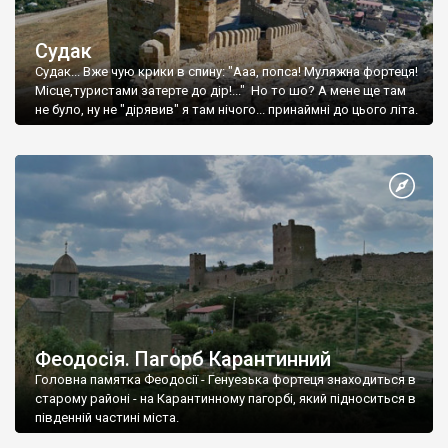
Судак
Судак... Вже чую крики в спину: "Ааа, попса! Муляжна фортеця!
Місце,туристами затерте до дір!..." Но то шо? А мене ще там
не було, ну не "дірявив" я там нічого... принаймні до цього літа.
Феодосія. Пагорб Карантинний
Головна памятка Феодосії - Генуезька фортеця знаходиться в
старому районі - на Карантинному пагорбі, який підноситься в
південній частині міста.