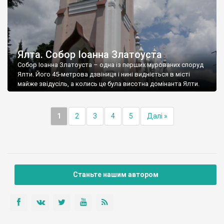
Ялта. Собор Іоанна Златоуста
Собор Іоанна Златоуста – одна із перших мурованих споруд
Ялти. Його 45-метрова дзвіниця і нині видніється в місті
майже звідусіль, а колись це була висотна домінанта Ялти.
1
2
3
4
5
Далі »
Станьте нашим автором