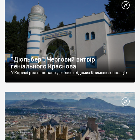
“Дюльбер”. Черговий витвір
геніального Краснова
У Кореїзі розташовано декілька відомих Кримських палаців.