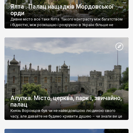
Ялта . Палац нащадків Мордовської
орди
Дивне місто все таки Ялта. Такого контрасту між багатством
і бідністю, між розкішшю і розрухою в Україні більше не
знайдеш.
Алупка. Місто, церква, парк і, звичайно,
палац
Князь Воронцов був чи не найвідомішою людиною свого
часу, але давайте не будемо кривити душею – чи знали ви це
прізвище до відвідин Алупки? Мабуть все таки ні.