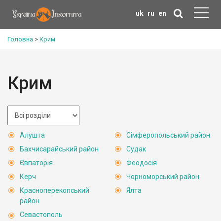
uk
ru
en
Головна
>
Крим
Крим
Алушта
Сімферопольський район
Бахчисарайський район
Судак
Євпаторія
Феодосія
Керч
Чорноморський район
Красноперекопський
Ялта
район
Севастополь