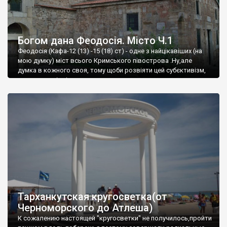
Богом дана Феодосія. Місто Ч.1
Феодосія (Кафа-12 (13) -15 (18) ст) - одне з найцікавіших (на
мою думку) міст всього Кримського півострова .Ну,але
думка в кожного своя, тому щоби розвіяти цей субєктивізм,
запрошую відвідати це
Тарханкутская кругосветка(от
Черноморского до Атлеша)
К сожалению настоящей "кругосветки" не получилось,пройти