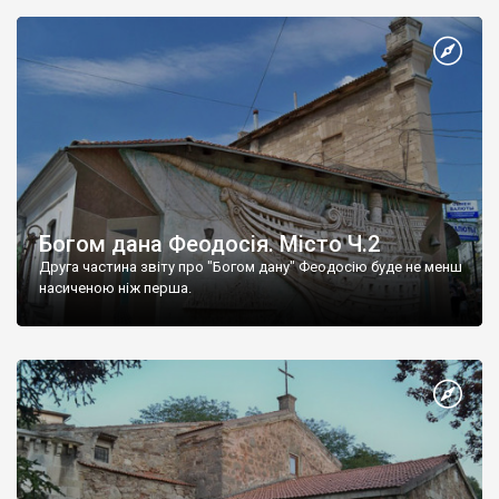
Богом дана Феодосія. Місто Ч.2
Друга частина звіту про "Богом дану" Феодосію буде не менш
насиченою ніж перша.