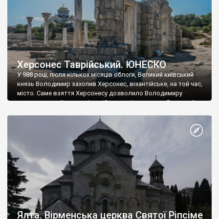
Херсонес Таврійський. ЮНЕСКО
У 988 році, після кількох місяців облоги, Великий київський
князь Володимир захопив Херсонес, візантійське, на той час,
місто. Саме взяття Херсонесу дозволило Володимиру
диктувати свої умови візантійському імператору Василю ІІ, та
одружитися з його дочкою Ганною. Цього ж року, в
Херсонесі Володимир-язичник, став Василем-християнином.
А потім було Хрещення Русі. На честь Херсонесу Таврійського
названо місто […]
Ялта. Вірменська церква Святої Ріпсіме