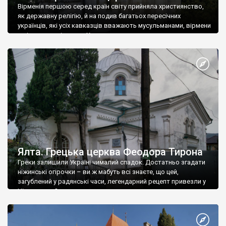
Вірменія першою серед країн світу прийняла християнство,
як державну релігію, й на подив багатьох пересічних
українців, які усіх кавказців вважають мусульманами, вірмени
є відданими вірянами Христа
Ялта. Грецька церква Феодора Тирона
Греки залишили Україні чималий спадок. Достатньо згадати
ніжинські огірочки – ви ж мабуть всі знаєте, що цей,
загублений у радянські часи, легендарний рецепт привезли у
Ніжин греки?