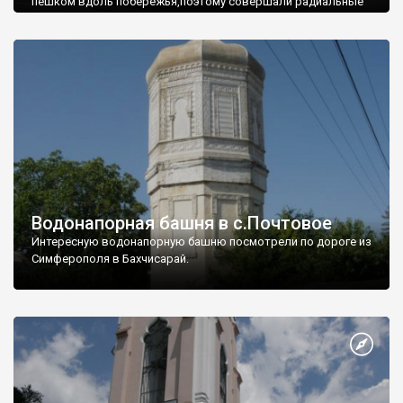
пешком вдоль побережья,поэтому совершали радиальные
вылазки из Оленевки.
Водонапорная башня в с.Почтовое
Интересную водонапорную башню посмотрели по дороге из
Симферополя в Бахчисарай.