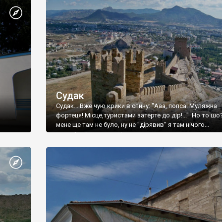
Судак
Судак... Вже чую крики в спину: "Ааа, попса! Муляжна
фортеця! Місце,туристами затерте до дір!..." Но то шо
мене ще там не було, ну не "дірявив" я там нічого...
принаймні до цього літа.