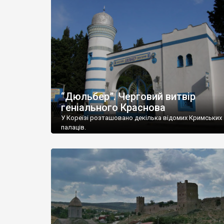
“Дюльбер”. Черговий витвір
геніального Краснова
У Кореїзі розташовано декілька відомих Кримських
палаців.