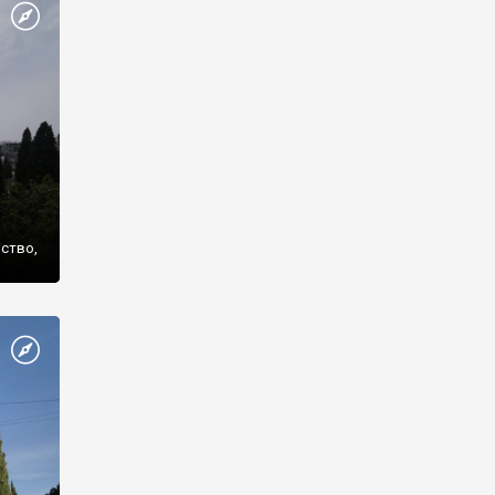
же
нство,