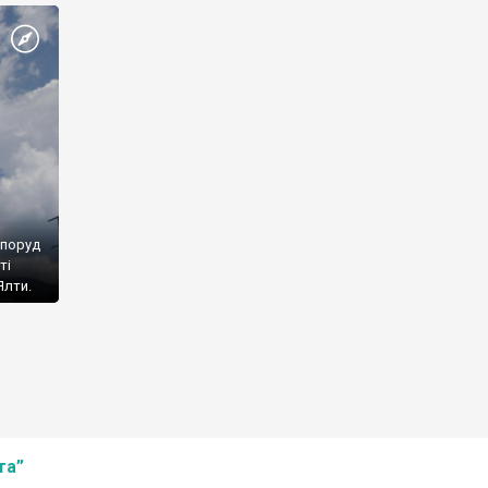
споруд
ті
Ялти.
та”