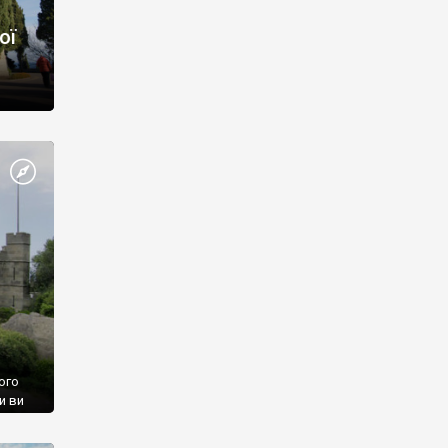
ої
ого
и ви