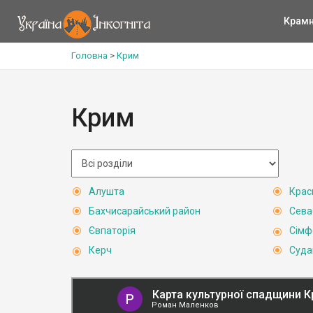
Крам
Головна
>
Крим
Крим
Алушта
Крас
Бахчисарайський район
Сева
Євпаторія
Сімф
Керч
Суда