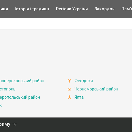
ниця
Історія і традиції
Регіони України
Закордон
Пам'
ноперекопський район
Феодосія
стополь
Чорноморський район
еропольський район
Ялта
к