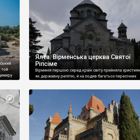
ефактів
називаються «повстяками» (postaki)…” “Вино. Крим
єкту
виробляє відмінне вино і його вдосталь: воно все ду
го».
легке біле і дуже […]
ти та
Ялта. Вірменська церква Святої
Ріпсіме
вський
 той
Вірменія першою серед країн світу прийняла христия
димиру
як державну релігію, й на подив багатьох пересічних
илю ІІ,
українців, які усіх кавказців вважають мусульманами,
 в
вірмени є відданими вірянами Христа