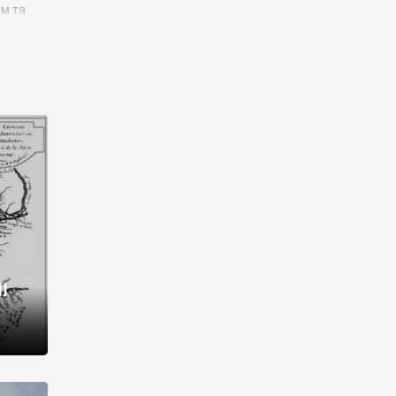
им та
ора і
є
го типу,
ей-
рний
ста:
 райони
від 2
I
і,
рукти,
 котрі