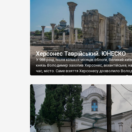
музею «Новгородський музей-заповідник» сотні арт
візантійської доби. Раритети викрадені з фондів об’
культурної спадщини ЮНЕСКО «Херсонеса Таврійсько
Офіційно – на виставку «Золото Візантії», але експер
влада в Україні вважають це лише […]
Херсонес Таврійський. ЮНЕСКО
У 988 році, після кількох місяців облоги, Великий киї
князь Володимир захопив Херсонес, візантійське, на
час, місто. Саме взяття Херсонесу дозволило Воло
диктувати свої умови візантійському імператору Вас
та одружитися з його дочкою Ганною. Цього ж року,
Херсонесі Володимир-язичник, став Василем-
християнином. А потім було Хрещення Русі. На честь
Херсонесу Таврійського названо місто […]