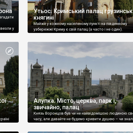
рона
Утьос. Кримський палац грузинськ
княгині
згадати
Майже у кожному населеному пункті на південному
ивезли у
узбережжі Криму є свій палац (а часто і не один).
ої
Алупка. Місто, церква, парк і,
звичайно, палац
Князь Воронцов був чи не найвідомішою людиною св
раїні
часу, але давайте не будемо кривити душею – чи знал
це прізвище до відвідин Алупки? Мабуть все таки ні.