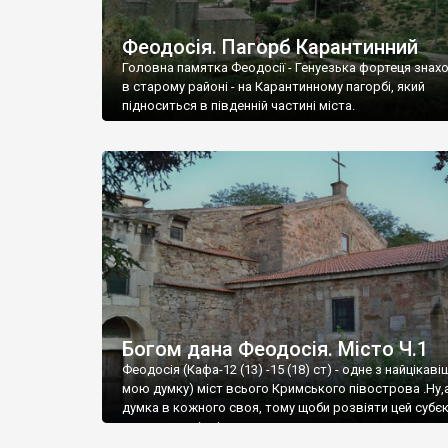
Феодосія. Пагорб Карантинний
Головна памятка Феодосії - Генуезька фортеця знах
в старому районі - на Карантинному пагорбі, який
підноситься в південній частині міста.
Богом дана Феодосія. Місто Ч.1
Феодосія (Кафа-12 (13) -15 (18) ст) - одне з найцікаві
мою думку) міст всього Кримського півострова .Ну,
думка в кожного своя, тому щоби розвіяти цей субєк
запрошую відвідати це