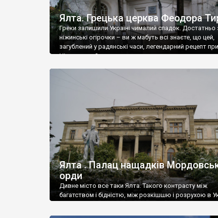
Ялта. Грецька церква Феодора Ти
Греки залишили Україні чималий спадок. Достатньо 
ніжинські огірочки – ви ж мабуть всі знаєте, що цей,
загублений у радянські часи, легендарний рецепт пр
Ніжин греки?
Ялта . Палац нащадків Мордовськ
орди
Дивне місто все таки Ялта. Такого контрасту між
багатством і бідністю, між розкішшю і розрухою в Ук
більше не знайдеш.