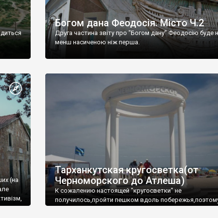
Богом дана Феодосія. Місто Ч.2
одиться
Друга частина звіту про "Богом дану" Феодосію буде 
менш насиченою ніж перша.
Тарханкутская кругосветка(от
Черноморского до Атлеша)
ших (на
але
К сожалению настоящей "кругосветки" не
тивізм,
получилось,пройти пешком вдоль побережья,поэтом
совершали радиальные вылазки из Оленевки.