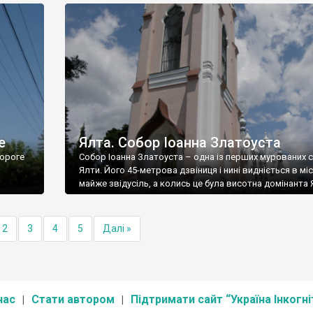
е
Ялта. Собор Іоанна Златоуста
ороге
Собор Іоанна Златоуста – одна із перших мурованих 
Ялти. Його 45-метрова дзвіниця і нині видніється в міс
майже звідусіль, а колись це була висотна домінанта 
2
3
4
5
Далі »
нас
Стати автором
Підтримати сайт “Україна Інкогні