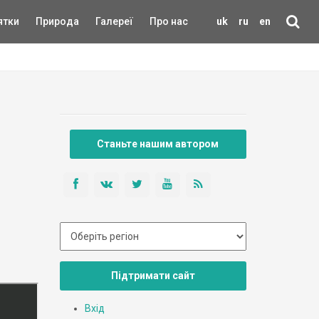
ятки
Природа
Галереї
Про нас
uk
ru
en
Станьте нашим автором
Підтримати сайт
Вхід