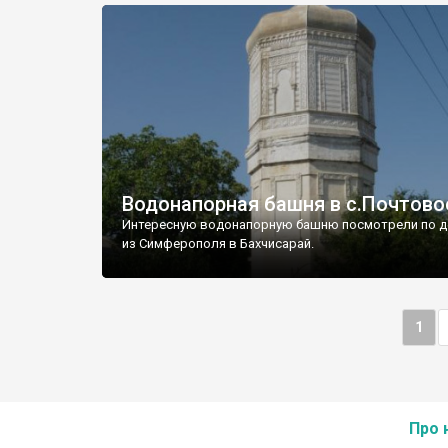
Водонапорная башня в с.Почтово
Интересную водонапорную башню посмотрели по д
из Симферополя в Бахчисарай.
1
Про 