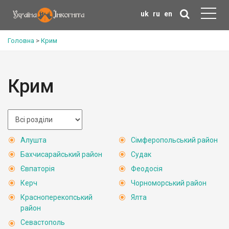
uk
ru
en
Головна
>
Крим
Крим
Алушта
Сімферопольський район
Бахчисарайський район
Судак
Євпаторія
Феодосія
Керч
Чорноморський район
Красноперекопський
Ялта
район
Севастополь