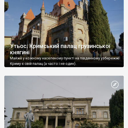
Утьос. Кримський палац грузинської
княгині
Майже у кожному населеному пункті на південному узбережжі
Криму є свій палац (а часто і не один).