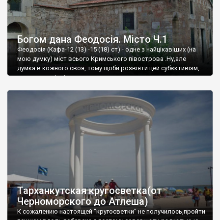
Богом дана Феодосія. Місто Ч.1
Феодосія (Кафа-12 (13) -15 (18) ст) - одне з найцікавіших (на
мою думку) міст всього Кримського півострова .Ну,але
думка в кожного своя, тому щоби розвіяти цей субєктивізм,
запрошую відвідати це
Тарханкутская кругосветка(от
Черноморского до Атлеша)
К сожалению настоящей "кругосветки" не получилось,пройти