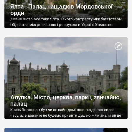
Ялта . Палац нащадків Мордовської
орди
Дивне місто все таки Ялта. Такого контрасту між багатством
і бідністю, між розкішшю і розрухою в Україні більше не
знайдеш.
Алупка. Місто, церква, парк і, звичайно,
палац
Князь Воронцов був чи не найвідомішою людиною свого
часу, але давайте не будемо кривити душею – чи знали ви це
прізвище до відвідин Алупки? Мабуть все таки ні.