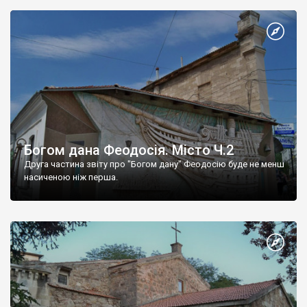
Богом дана Феодосія. Місто Ч.2
Друга частина звіту про "Богом дану" Феодосію буде не менш
насиченою ніж перша.