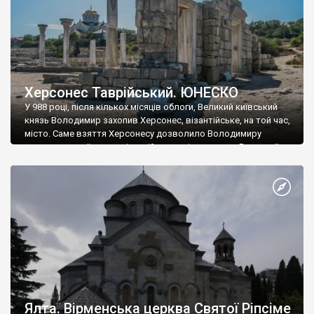
Херсонес Таврійський. ЮНЕСКО
У 988 році, після кількох місяців облоги, Великий київський
князь Володимир захопив Херсонес, візантійське, на той час,
місто. Саме взяття Херсонесу дозволило Володимиру
диктувати свої умови візантійському імператору Василю ІІ, та
одружитися з його дочкою Ганною. Цього ж року, в
Херсонесі Володимир-язичник, став Василем-християнином.
А потім було Хрещення Русі. На честь Херсонесу Таврійського
названо місто […]
Ялта. Вірменська церква Святої Ріпсіме