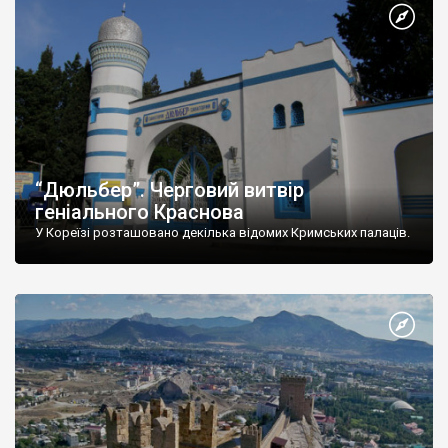
“Дюльбер”. Черговий витвір
геніального Краснова
У Кореїзі розташовано декілька відомих Кримських палаців.