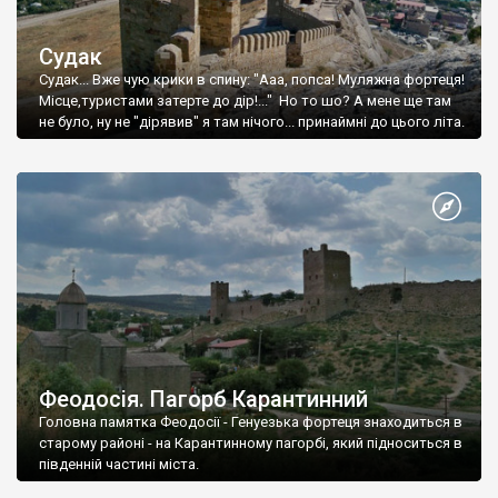
Судак
Судак... Вже чую крики в спину: "Ааа, попса! Муляжна фортеця!
Місце,туристами затерте до дір!..." Но то шо? А мене ще там
не було, ну не "дірявив" я там нічого... принаймні до цього літа.
Феодосія. Пагорб Карантинний
Головна памятка Феодосії - Генуезька фортеця знаходиться в
старому районі - на Карантинному пагорбі, який підноситься в
південній частині міста.