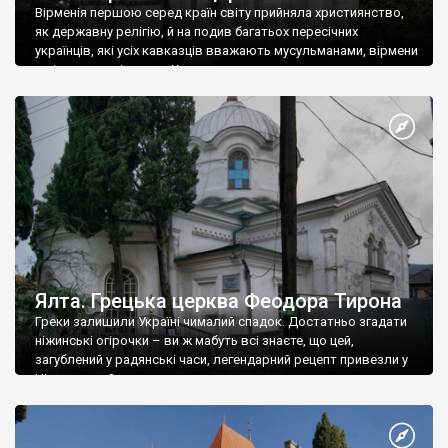
Вірменія першою серед країн світу прийняла християнство,
як державну релігію, й на подив багатьох пересічних
українців, які усіх кавказців вважають мусульманами, вірмени
є відданими вірянами Христа
Ялта. Грецька церква Феодора Тирона
Греки залишили Україні чималий спадок. Достатньо згадати
ніжинські огірочки – ви ж мабуть всі знаєте, що цей,
загублений у радянські часи, легендарний рецепт привезли у
Ніжин греки?