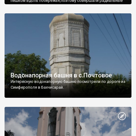
пешком вдоль побережья,поэтому совершали радиальные
вылазки из Оленевки.
Водонапорная башня в с.Почтовое
Интересную водонапорную башню посмотрели по дороге из
Симферополя в Бахчисарай.