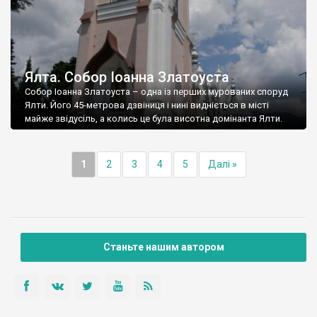
Ялта. Собор Іоанна Златоуста
Собор Іоанна Златоуста – одна із перших мурованих споруд
Ялти. Його 45-метрова дзвіниця і нині видніється в місті
майже звідусіль, а колись це була висотна домінанта Ялти.
1
2
3
4
5
Далі »
Станьте нашим автором