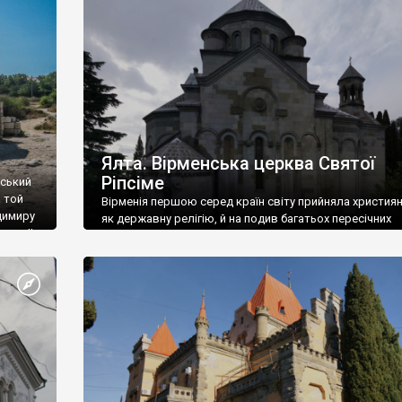
ефактів
називаються «повстяками» (postaki)…” “Вино. Крим
єкту
виробляє відмінне вино і його вдосталь: воно все ду
го».
легке біле і дуже […]
ти та
Ялта. Вірменська церква Святої
Ріпсіме
вський
 той
Вірменія першою серед країн світу прийняла христия
димиру
як державну релігію, й на подив багатьох пересічних
илю ІІ,
українців, які усіх кавказців вважають мусульманами,
 в
вірмени є відданими вірянами Христа