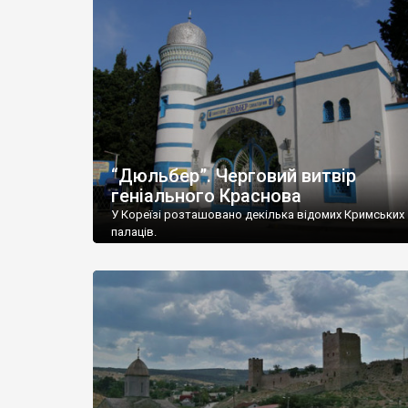
“Дюльбер”. Черговий витвір
геніального Краснова
У Кореїзі розташовано декілька відомих Кримських
палаців.