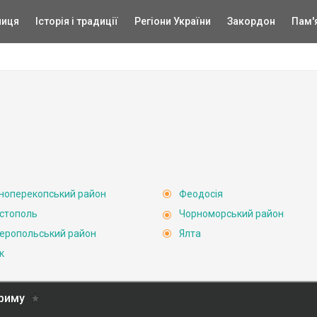
ниця
Історія і традиції
Регіони України
Закордон
Пам'
ноперекопський район
Феодосія
стополь
Чорноморський район
еропольський район
Ялта
к