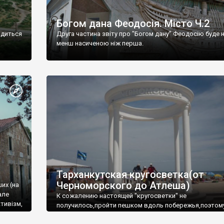
Богом дана Феодосія. Місто Ч.2
одиться
Друга частина звіту про "Богом дану" Феодосію буде 
менш насиченою ніж перша.
Тарханкутская кругосветка(от
Черноморского до Атлеша)
ших (на
але
К сожалению настоящей "кругосветки" не
тивізм,
получилось,пройти пешком вдоль побережья,поэтом
совершали радиальные вылазки из Оленевки.