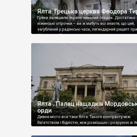
Ялта. Грецька церква Феодора Ти
Греки залишили Україні чималий спадок. Достатньо 
ніжинські огірочки – ви ж мабуть всі знаєте, що цей,
загублений у радянські часи, легендарний рецепт пр
Ніжин греки?
Ялта . Палац нащадків Мордовськ
орди
Дивне місто все таки Ялта. Такого контрасту між
багатством і бідністю, між розкішшю і розрухою в Ук
більше не знайдеш.