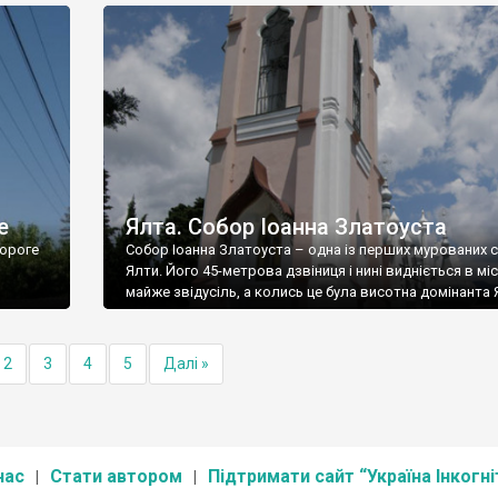
е
Ялта. Собор Іоанна Златоуста
ороге
Собор Іоанна Златоуста – одна із перших мурованих 
Ялти. Його 45-метрова дзвіниця і нині видніється в міс
майже звідусіль, а колись це була висотна домінанта 
2
3
4
5
Далі »
нас
Стати автором
Підтримати сайт “Україна Інкогні