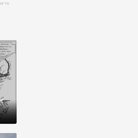
им та
ора і
є
го типу,
ей-
рний
ста:
 райони
від 2
I
і,
рукти,
 котрі