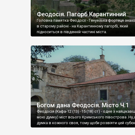
Феодосія. Пагорб Карантинний
Головна памятка Феодосії - Генуезька фортеця знах
в старому районі - на Карантинному пагорбі, який
підноситься в південній частині міста.
Богом дана Феодосія. Місто Ч.1
Феодосія (Кафа-12 (13) -15 (18) ст) - одне з найцікаві
мою думку) міст всього Кримського півострова .Ну,
думка в кожного своя, тому щоби розвіяти цей субєк
запрошую відвідати це