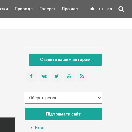
ятки
Природа
Галереї
Про нас
uk
ru
en
Станьте нашим автором
Підтримати сайт
Вхід