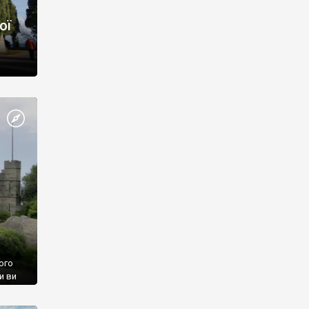
ої
ого
и ви