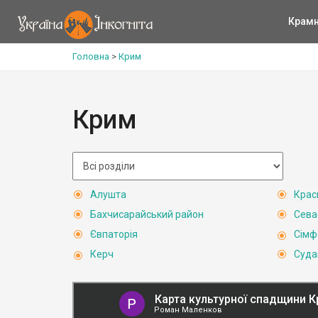
Крам
Головна
>
Крим
Крим
Алушта
Крас
Бахчисарайський район
Сева
Євпаторія
Сімф
Керч
Суда