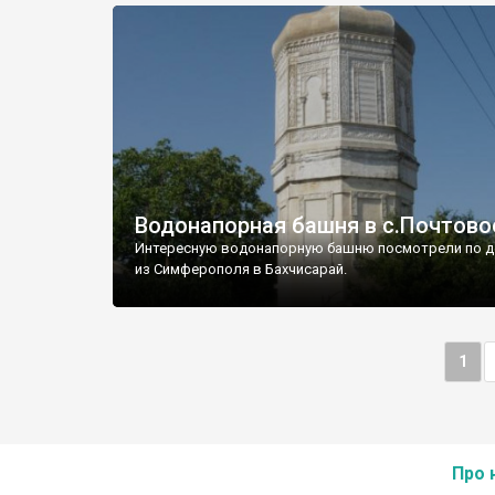
Водонапорная башня в с.Почтово
Интересную водонапорную башню посмотрели по д
из Симферополя в Бахчисарай.
1
Про 