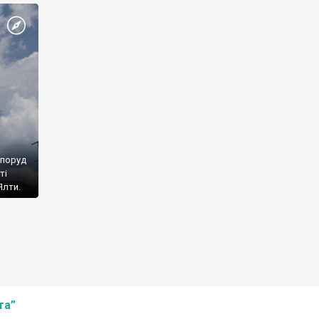
споруд
ті
Ялти.
та”