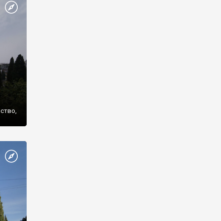
же
нство,