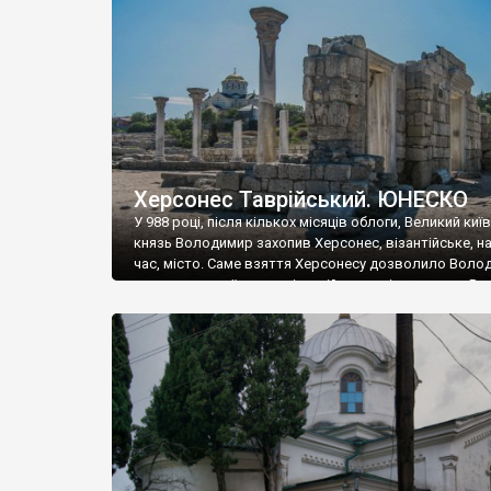
музею «Новгородський музей-заповідник» сотні арт
візантійської доби. Раритети викрадені з фондів об’
культурної спадщини ЮНЕСКО «Херсонеса Таврійсько
Офіційно – на виставку «Золото Візантії», але експер
влада в Україні вважають це лише […]
Херсонес Таврійський. ЮНЕСКО
У 988 році, після кількох місяців облоги, Великий киї
князь Володимир захопив Херсонес, візантійське, на
час, місто. Саме взяття Херсонесу дозволило Воло
диктувати свої умови візантійському імператору Вас
та одружитися з його дочкою Ганною. Цього ж року,
Херсонесі Володимир-язичник, став Василем-
християнином. А потім було Хрещення Русі. На честь
Херсонесу Таврійського названо місто […]