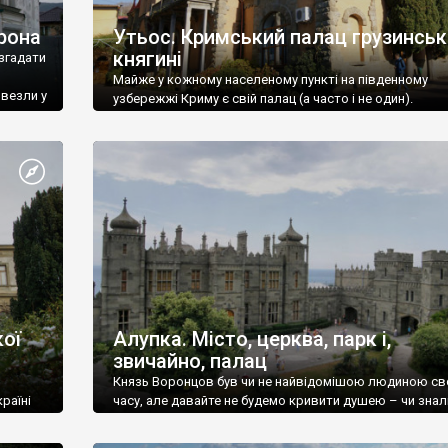
рона
Утьос. Кримський палац грузинськ
княгині
згадати
Майже у кожному населеному пункті на південному
ивезли у
узбережжі Криму є свій палац (а часто і не один).
ої
Алупка. Місто, церква, парк і,
звичайно, палац
Князь Воронцов був чи не найвідомішою людиною св
раїні
часу, але давайте не будемо кривити душею – чи знал
це прізвище до відвідин Алупки? Мабуть все таки ні.