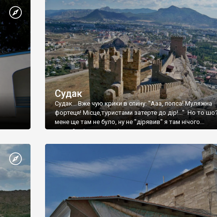
Судак
Судак... Вже чую крики в спину: "Ааа, попса! Муляжна
фортеця! Місце,туристами затерте до дір!..." Но то шо
мене ще там не було, ну не "дірявив" я там нічого...
принаймні до цього літа.