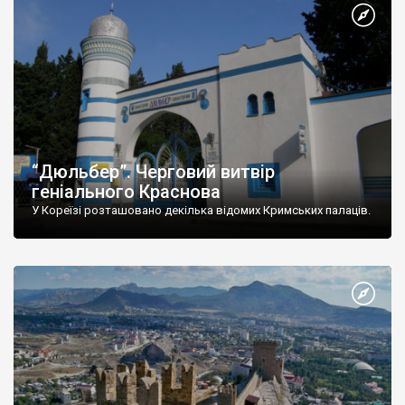
“Дюльбер”. Черговий витвір
геніального Краснова
У Кореїзі розташовано декілька відомих Кримських палаців.