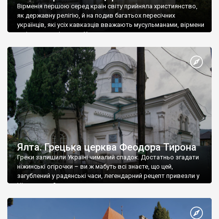
Вірменія першою серед країн світу прийняла християнство,
як державну релігію, й на подив багатьох пересічних
українців, які усіх кавказців вважають мусульманами, вірмени
є відданими вірянами Христа
Ялта. Грецька церква Феодора Тирона
Греки залишили Україні чималий спадок. Достатньо згадати
ніжинські огірочки – ви ж мабуть всі знаєте, що цей,
загублений у радянські часи, легендарний рецепт привезли у
Ніжин греки?