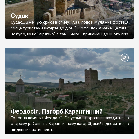
Судак
Судак... Вже чую крики в спину: "Ааа, попса! Муляжна фортеця!
Місце,туристами затерте до дір!..." Но то шо? А мене ще там
не було, ну не "дірявив" я там нічого... принаймні до цього літа.
Феодосія. Пагорб Карантинний
Головна памятка Феодосії - Генуезька фортеця знаходиться в
старому районі - на Карантинному пагорбі, який підноситься в
південній частині міста.