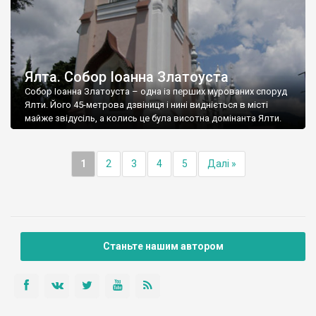
Ялта. Собор Іоанна Златоуста
Собор Іоанна Златоуста – одна із перших мурованих споруд
Ялти. Його 45-метрова дзвіниця і нині видніється в місті
майже звідусіль, а колись це була висотна домінанта Ялти.
1
2
3
4
5
Далі »
Станьте нашим автором