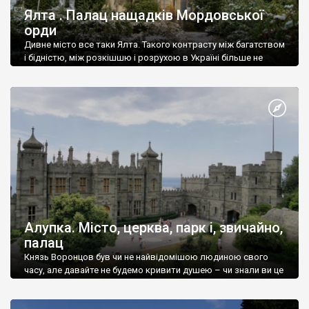
Ялта . Палац нащадків Мордовської
орди
Дивне місто все таки Ялта. Такого контрасту між багатством
і бідністю, між розкішшю і розрухою в Україні більше не
знайдеш.
Алупка. Місто, церква, парк і, звичайно,
палац
Князь Воронцов був чи не найвідомішою людиною свого
часу, але давайте не будемо кривити душею – чи знали ви це
прізвище до відвідин Алупки? Мабуть все таки ні.