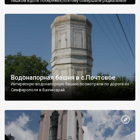
пешком вдоль побережья,поэтому совершали радиальные
вылазки из Оленевки.
Водонапорная башня в с.Почтовое
Интересную водонапорную башню посмотрели по дороге из
Симферополя в Бахчисарай.