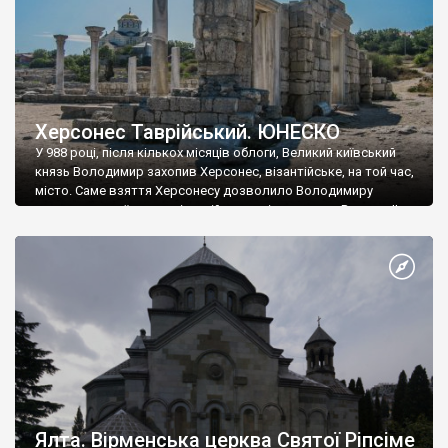
Херсонес Таврійський. ЮНЕСКО
У 988 році, після кількох місяців облоги, Великий київський
князь Володимир захопив Херсонес, візантійське, на той час,
місто. Саме взяття Херсонесу дозволило Володимиру
диктувати свої умови візантійському імператору Василю ІІ, та
одружитися з його дочкою Ганною. Цього ж року, в
Херсонесі Володимир-язичник, став Василем-християнином.
А потім було Хрещення Русі. На честь Херсонесу Таврійського
названо місто […]
Ялта. Вірменська церква Святої Ріпсіме