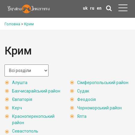
uk
ru
en
Головна
>
Крим
Крим
Алушта
Сімферопольський район
Бахчисарайський район
Судак
Євпаторія
Феодосія
Керч
Чорноморський район
Красноперекопський
Ялта
район
Севастополь