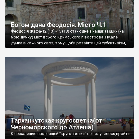
Богом дана Феодосія. Місто Ч.1
Феодосія (Кафа-12 (13) -15 (18) ст) - одне з найцікавіших (на
мою думку) міст всього Кримського півострова .Ну,але
думка в кожного своя, тому щоби розвіяти цей субєктивізм,
запрошую відвідати це
Тарханкутская кругосветка(от
Черноморского до Атлеша)
К сожалению настоящей "кругосветки" не получилось,пройти