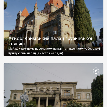
Утьос. Кримський палац грузинської
княгині
Майже у кожному населеному пункті на південному узбережжі
Криму є свій палац (а часто і не один).