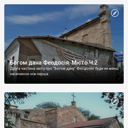
Богом дана Феодосія. Місто Ч.2
Друга частина звіту про "Богом дану" Феодосію буде не менш
насиченою ніж перша.