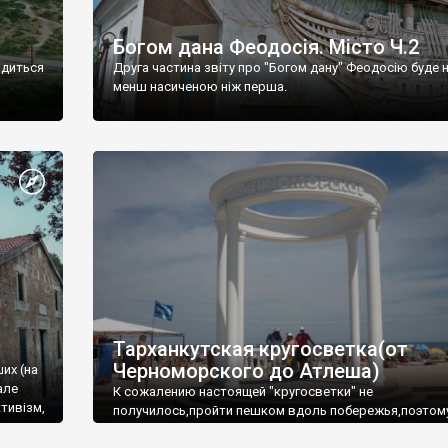
Богом дана Феодосія. Місто Ч.2
одиться
Друга частина звіту про "Богом дану" Феодосію буде 
менш насиченою ніж перша.
Тарханкутская кругосветка(от
Черноморского до Атлеша)
ших (на
але
К сожалению настоящей "кругосветки" не
тивізм,
получилось,пройти пешком вдоль побережья,поэтом
совершали радиальные вылазки из Оленевки.