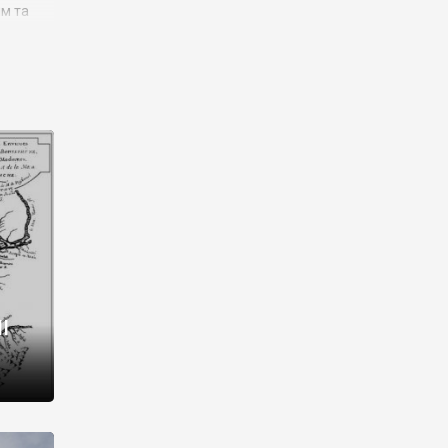
им та
ора і
є
го типу,
ей-
рний
ста:
 райони
від 2
I
і,
рукти,
 котрі