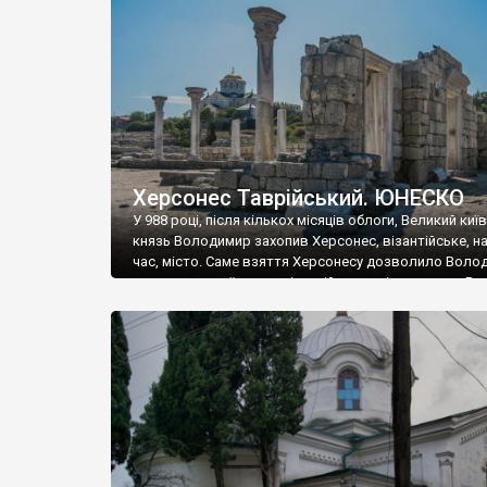
музею «Новгородський музей-заповідник» сотні арт
візантійської доби. Раритети викрадені з фондів об’
культурної спадщини ЮНЕСКО «Херсонеса Таврійсько
Офіційно – на виставку «Золото Візантії», але експер
влада в Україні вважають це лише […]
Херсонес Таврійський. ЮНЕСКО
У 988 році, після кількох місяців облоги, Великий киї
князь Володимир захопив Херсонес, візантійське, на
час, місто. Саме взяття Херсонесу дозволило Воло
диктувати свої умови візантійському імператору Вас
та одружитися з його дочкою Ганною. Цього ж року,
Херсонесі Володимир-язичник, став Василем-
християнином. А потім було Хрещення Русі. На честь
Херсонесу Таврійського названо місто […]