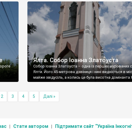
е
Ялта. Собор Іоанна Златоуста
ороге
Собор Іоанна Златоуста – одна із перших мурованих 
Ялти. Його 45-метрова дзвіниця і нині видніється в міс
майже звідусіль, а колись це була висотна домінанта 
2
3
4
5
Далі »
нас
Стати автором
Підтримати сайт “Україна Інкогні