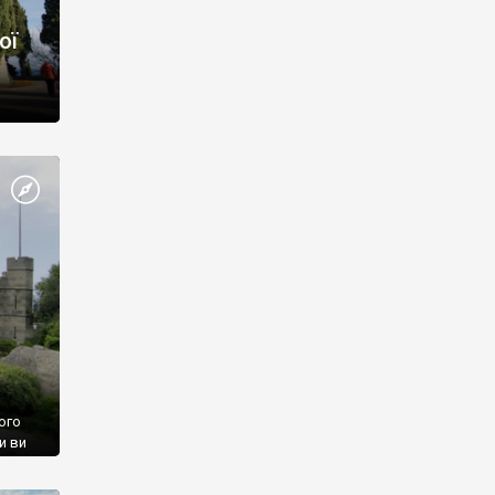
ої
ого
и ви