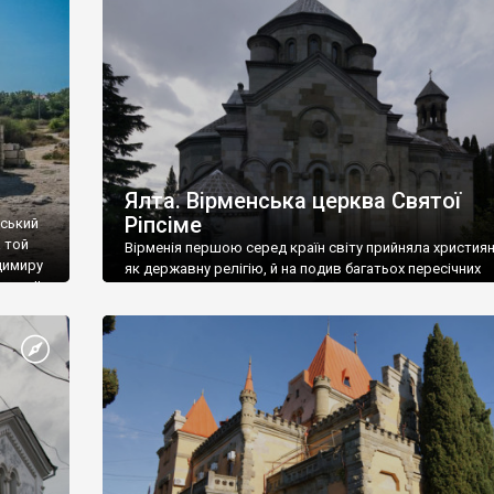
ефактів
називаються «повстяками» (postaki)…” “Вино. Крим
єкту
виробляє відмінне вино і його вдосталь: воно все ду
го».
легке біле і дуже […]
ти та
Ялта. Вірменська церква Святої
Ріпсіме
вський
 той
Вірменія першою серед країн світу прийняла христия
димиру
як державну релігію, й на подив багатьох пересічних
илю ІІ,
українців, які усіх кавказців вважають мусульманами,
 в
вірмени є відданими вірянами Христа