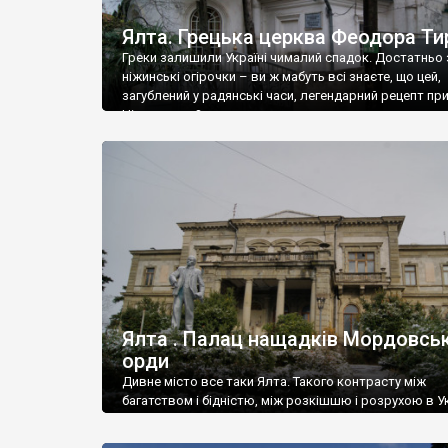
Ялта. Грецька церква Феодора Ти
Греки залишили Україні чималий спадок. Достатньо 
ніжинські огірочки – ви ж мабуть всі знаєте, що цей,
загублений у радянські часи, легендарний рецепт пр
Ніжин греки?
Ялта . Палац нащадків Мордовськ
орди
Дивне місто все таки Ялта. Такого контрасту між
багатством і бідністю, між розкішшю і розрухою в Ук
більше не знайдеш.