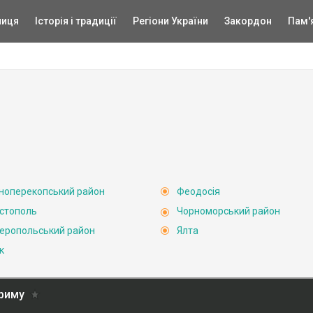
ниця
Історія і традиції
Регіони України
Закордон
Пам'
ноперекопський район
Феодосія
стополь
Чорноморський район
еропольський район
Ялта
к