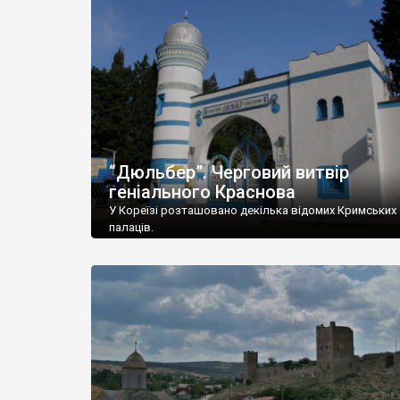
“Дюльбер”. Черговий витвір
геніального Краснова
У Кореїзі розташовано декілька відомих Кримських
палаців.