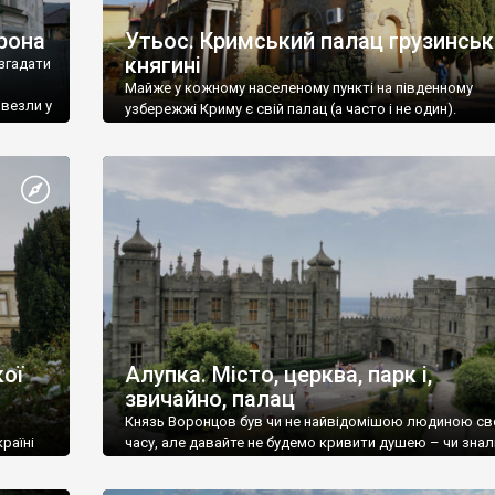
рона
Утьос. Кримський палац грузинськ
княгині
згадати
Майже у кожному населеному пункті на південному
ивезли у
узбережжі Криму є свій палац (а часто і не один).
ої
Алупка. Місто, церква, парк і,
звичайно, палац
Князь Воронцов був чи не найвідомішою людиною св
раїні
часу, але давайте не будемо кривити душею – чи знал
це прізвище до відвідин Алупки? Мабуть все таки ні.