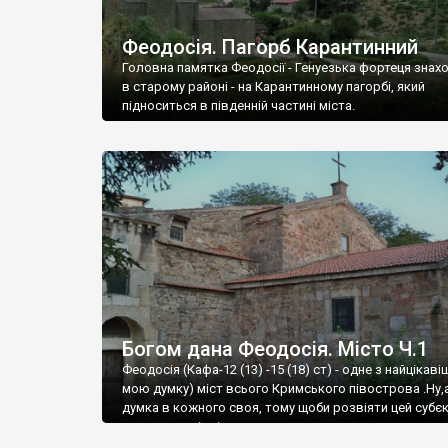
Феодосія. Пагорб Карантинний
Головна памятка Феодосії - Генуезька фортеця знах
в старому районі - на Карантинному пагорбі, який
підноситься в південній частині міста.
Богом дана Феодосія. Місто Ч.1
Феодосія (Кафа-12 (13) -15 (18) ст) - одне з найцікаві
мою думку) міст всього Кримського півострова .Ну,
думка в кожного своя, тому щоби розвіяти цей субєк
запрошую відвідати це