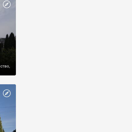
же
нство,