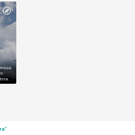
споруд
ті
Ялти.
та”