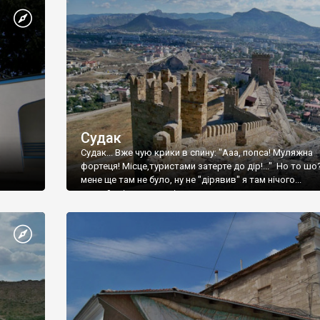
Судак
Судак... Вже чую крики в спину: "Ааа, попса! Муляжна
фортеця! Місце,туристами затерте до дір!..." Но то шо
мене ще там не було, ну не "дірявив" я там нічого...
принаймні до цього літа.