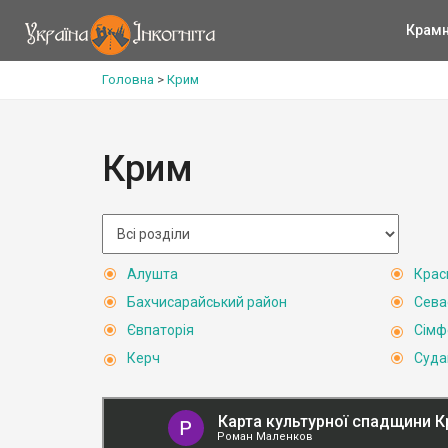
Крам
Головна
>
Крим
Крим
Алушта
Крас
Бахчисарайський район
Сева
Євпаторія
Сімф
Керч
Суда