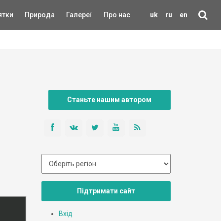
ятки
Природа
Галереї
Про нас
uk
ru
en
Станьте нашим автором
Підтримати сайт
Вхід