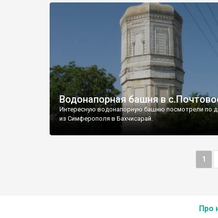
Водонапорная башня в с.Почтово
Интересную водонапорную башню посмотрели по д
из Симферополя в Бахчисарай.
1
Про 