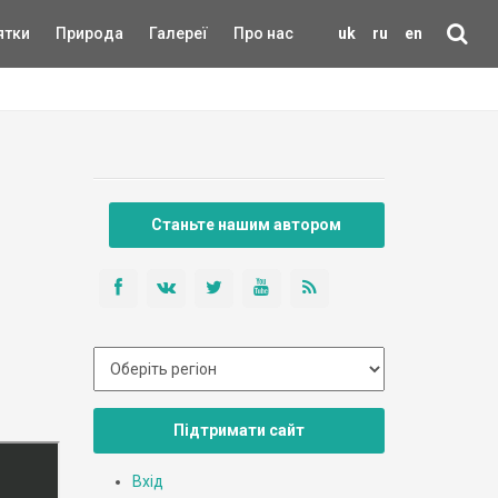
ятки
Природа
Галереї
Про нас
uk
ru
en
Станьте нашим автором
Підтримати сайт
Вхід