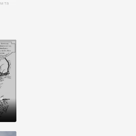
им та
ора і
є
го типу,
ей-
рний
ста:
 райони
від 2
I
і,
рукти,
 котрі