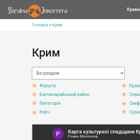
Крам
Головна
>
Крим
Крим
Алушта
Крас
Бахчисарайський район
Сева
Євпаторія
Сімф
Керч
Суда