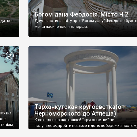
Богом дана Феодосія. Місто Ч.2
одиться
Друга частина звіту про "Богом дану" Феодосію буде 
менш насиченою ніж перша.
Тарханкутская кругосветка(от
Черноморского до Атлеша)
ших (на
але
К сожалению настоящей "кругосветки" не
тивізм,
получилось,пройти пешком вдоль побережья,поэтом
совершали радиальные вылазки из Оленевки.