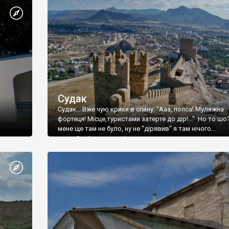
Судак
Судак... Вже чую крики в спину: "Ааа, попса! Муляжна
фортеця! Місце,туристами затерте до дір!..." Но то шо
мене ще там не було, ну не "дірявив" я там нічого...
принаймні до цього літа.