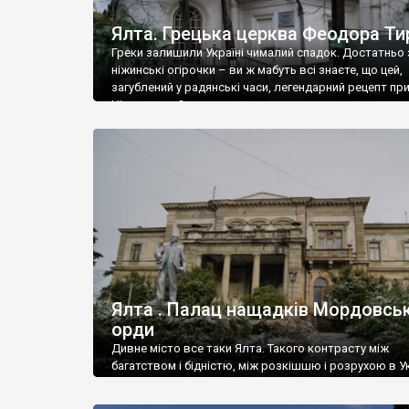
Ялта. Грецька церква Феодора Ти
Греки залишили Україні чималий спадок. Достатньо 
ніжинські огірочки – ви ж мабуть всі знаєте, що цей,
загублений у радянські часи, легендарний рецепт пр
Ніжин греки?
Ялта . Палац нащадків Мордовськ
орди
Дивне місто все таки Ялта. Такого контрасту між
багатством і бідністю, між розкішшю і розрухою в Ук
більше не знайдеш.