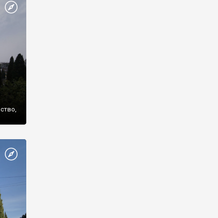
же
нство,