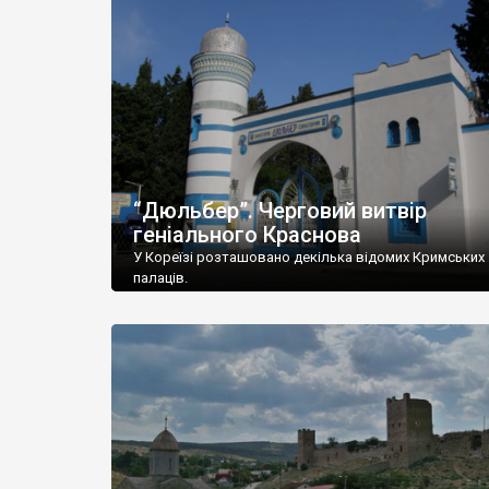
“Дюльбер”. Черговий витвір
геніального Краснова
У Кореїзі розташовано декілька відомих Кримських
палаців.