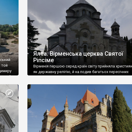
ефактів
називаються «повстяками» (postaki)…” “Вино. Крим
єкту
виробляє відмінне вино і його вдосталь: воно все ду
го».
легке біле і дуже […]
ти та
Ялта. Вірменська церква Святої
Ріпсіме
вський
 той
Вірменія першою серед країн світу прийняла христия
димиру
як державну релігію, й на подив багатьох пересічних
илю ІІ,
українців, які усіх кавказців вважають мусульманами,
 в
вірмени є відданими вірянами Христа