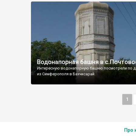
Водонапорная башня в с.Почтово
Интересную водонапорную башню посмотрели по д
из Симферополя в Бахчисарай.
1
Про 