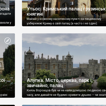
рона
Утьос. Кримський палац грузинськ
княгині
згадати
Майже у кожному населеному пункті на південному
ивезли у
узбережжі Криму є свій палац (а часто і не один).
ої
Алупка. Місто, церква, парк і,
звичайно, палац
Князь Воронцов був чи не найвідомішою людиною св
раїні
часу, але давайте не будемо кривити душею – чи знал
це прізвище до відвідин Алупки? Мабуть все таки ні.