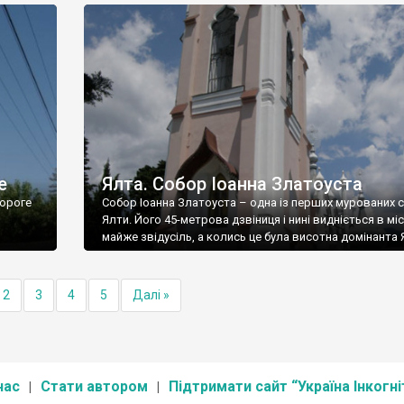
е
Ялта. Собор Іоанна Златоуста
ороге
Собор Іоанна Златоуста – одна із перших мурованих 
Ялти. Його 45-метрова дзвіниця і нині видніється в міс
майже звідусіль, а колись це була висотна домінанта 
2
3
4
5
Далі »
нас
Стати автором
Підтримати сайт “Україна Інкогні