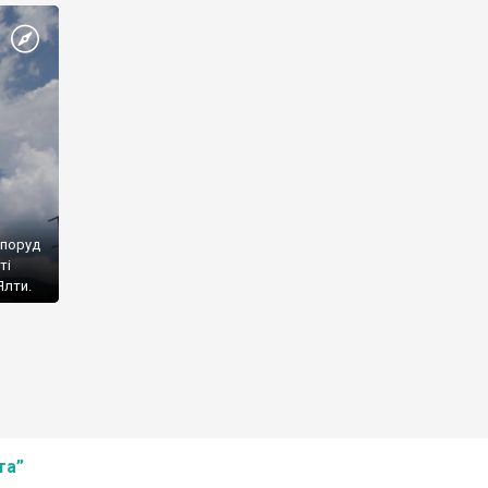
споруд
ті
Ялти.
та”