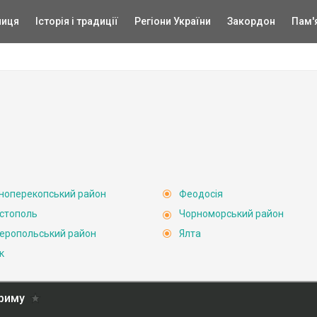
ниця
Історія і традиції
Регіони України
Закордон
Пам'
ноперекопський район
Феодосія
стополь
Чорноморський район
еропольський район
Ялта
к