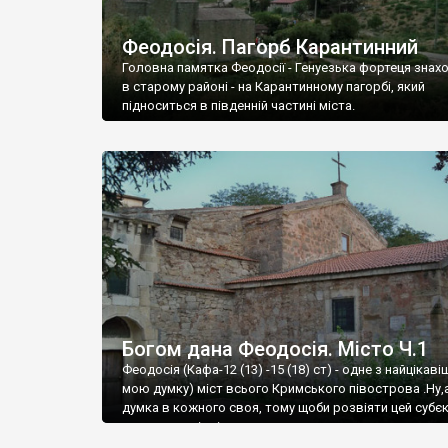
Феодосія. Пагорб Карантинний
Головна памятка Феодосії - Генуезька фортеця знах
в старому районі - на Карантинному пагорбі, який
підноситься в південній частині міста.
Богом дана Феодосія. Місто Ч.1
Феодосія (Кафа-12 (13) -15 (18) ст) - одне з найцікаві
мою думку) міст всього Кримського півострова .Ну,
думка в кожного своя, тому щоби розвіяти цей субєк
запрошую відвідати це