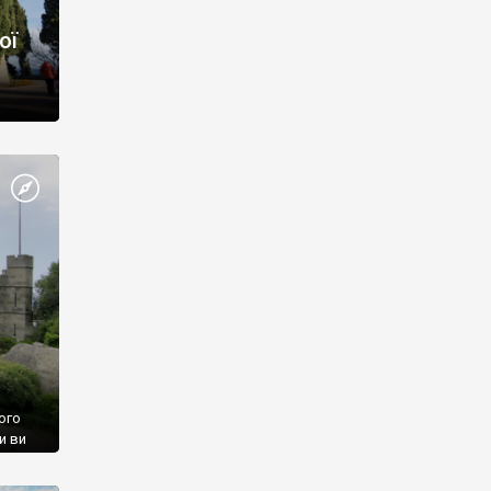
ої
ого
и ви