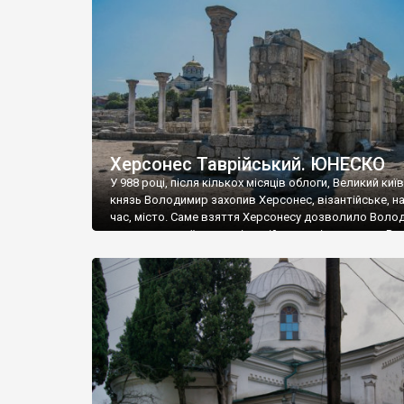
музею «Новгородський музей-заповідник» сотні арт
візантійської доби. Раритети викрадені з фондів об’
культурної спадщини ЮНЕСКО «Херсонеса Таврійсько
Офіційно – на виставку «Золото Візантії», але експер
влада в Україні вважають це лише […]
Херсонес Таврійський. ЮНЕСКО
У 988 році, після кількох місяців облоги, Великий киї
князь Володимир захопив Херсонес, візантійське, на
час, місто. Саме взяття Херсонесу дозволило Воло
диктувати свої умови візантійському імператору Вас
та одружитися з його дочкою Ганною. Цього ж року,
Херсонесі Володимир-язичник, став Василем-
християнином. А потім було Хрещення Русі. На честь
Херсонесу Таврійського названо місто […]