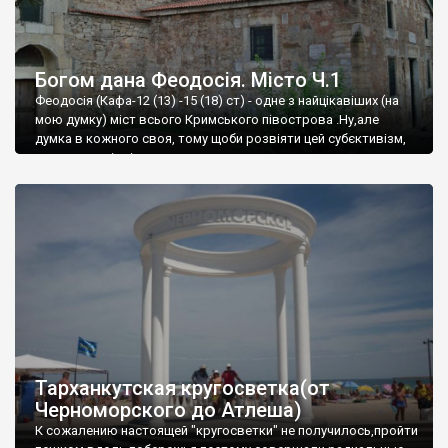
Богом дана Феодосія. Місто Ч.1
Феодосія (Кафа-12 (13) -15 (18) ст) - одне з найцікавіших (на
мою думку) міст всього Кримського півострова .Ну,але
думка в кожного своя, тому щоби розвіяти цей субєктивізм,
запрошую відвідати це
Тарханкутская кругосветка(от
Черноморского до Атлеша)
К сожалению настоящей "кругосветки" не получилось,пройти