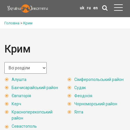
uk
ru
en
Головна
>
Крим
Крим
Алушта
Сімферопольський район
Бахчисарайський район
Судак
Євпаторія
Феодосія
Керч
Чорноморський район
Красноперекопський
Ялта
район
Севастополь