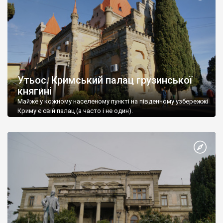
Утьос. Кримський палац грузинської
княгині
Майже у кожному населеному пункті на південному узбережжі
Криму є свій палац (а часто і не один).