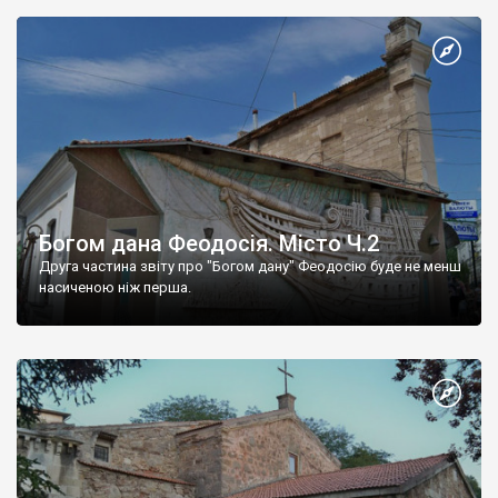
Богом дана Феодосія. Місто Ч.2
Друга частина звіту про "Богом дану" Феодосію буде не менш
насиченою ніж перша.