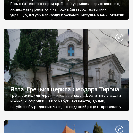
Вірменія першою серед країн світу прийняла християнство,
як державну релігію, й на подив багатьох пересічних
українців, які усіх кавказців вважають мусульманами, вірмени
є відданими вірянами Христа
Ялта. Грецька церква Феодора Тирона
Греки залишили Україні чималий спадок. Достатньо згадати
ніжинські огірочки – ви ж мабуть всі знаєте, що цей,
загублений у радянські часи, легендарний рецепт привезли у
Ніжин греки?