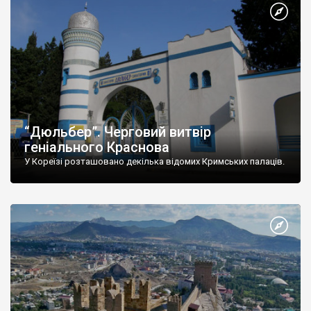
“Дюльбер”. Черговий витвір
геніального Краснова
У Кореїзі розташовано декілька відомих Кримських палаців.