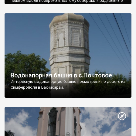
пешком вдоль побережья,поэтому совершали радиальные
вылазки из Оленевки.
Водонапорная башня в с.Почтовое
Интересную водонапорную башню посмотрели по дороге из
Симферополя в Бахчисарай.