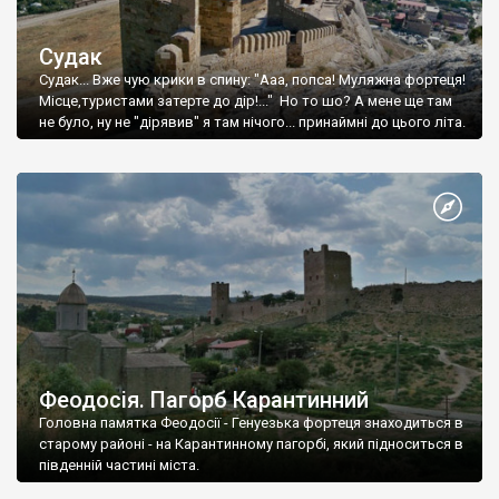
Судак
Судак... Вже чую крики в спину: "Ааа, попса! Муляжна фортеця!
Місце,туристами затерте до дір!..." Но то шо? А мене ще там
не було, ну не "дірявив" я там нічого... принаймні до цього літа.
Феодосія. Пагорб Карантинний
Головна памятка Феодосії - Генуезька фортеця знаходиться в
старому районі - на Карантинному пагорбі, який підноситься в
південній частині міста.