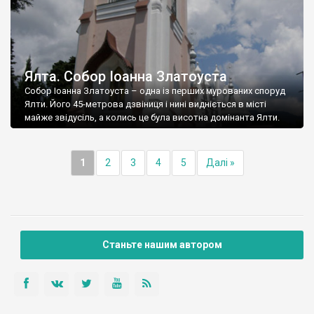
Ялта. Собор Іоанна Златоуста
Собор Іоанна Златоуста – одна із перших мурованих споруд
Ялти. Його 45-метрова дзвіниця і нині видніється в місті
майже звідусіль, а колись це була висотна домінанта Ялти.
1
2
3
4
5
Далі »
Станьте нашим автором