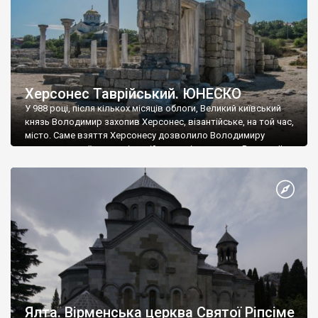
Херсонес Таврійський. ЮНЕСКО
У 988 році, після кількох місяців облоги, Великий київський
князь Володимир захопив Херсонес, візантійське, на той час,
місто. Саме взяття Херсонесу дозволило Володимиру
диктувати свої умови візантійському імператору Василю ІІ, та
одружитися з його дочкою Ганною. Цього ж року, в
Херсонесі Володимир-язичник, став Василем-християнином.
А потім було Хрещення Русі. На честь Херсонесу Таврійського
названо місто […]
Ялта. Вірменська церква Святої Ріпсіме