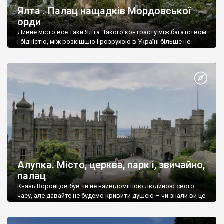
Ялта . Палац нащадків Мордовської
орди
Дивне місто все таки Ялта. Такого контрасту між багатством
і бідністю, між розкішшю і розрухою в Україні більше не
знайдеш.
Алупка. Місто, церква, парк і, звичайно,
палац
Князь Воронцов був чи не найвідомішою людиною свого
часу, але давайте не будемо кривити душею – чи знали ви це
прізвище до відвідин Алупки? Мабуть все таки ні.