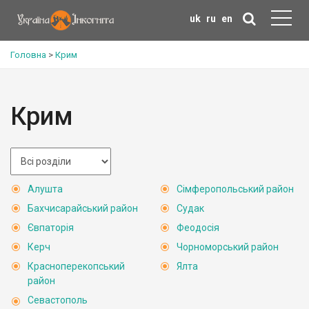
uk
ru
en
Головна
>
Крим
Крим
Алушта
Сімферопольський район
Бахчисарайський район
Судак
Євпаторія
Феодосія
Керч
Чорноморський район
Красноперекопський
Ялта
район
Севастополь