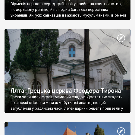
Вірменія першою серед країн світу прийняла християнство,
як державну релігію, й на подив багатьох пересічних
українців, які усіх кавказців вважають мусульманами, вірмени
є відданими вірянами Христа
Ялта. Грецька церква Феодора Тирона
Греки залишили Україні чималий спадок. Достатньо згадати
ніжинські огірочки – ви ж мабуть всі знаєте, що цей,
загублений у радянські часи, легендарний рецепт привезли у
Ніжин греки?