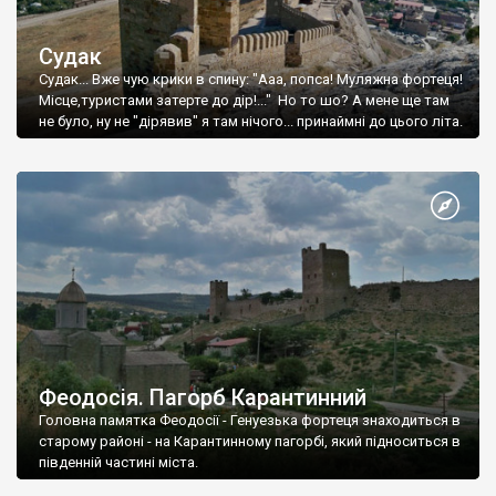
Судак
Судак... Вже чую крики в спину: "Ааа, попса! Муляжна фортеця!
Місце,туристами затерте до дір!..." Но то шо? А мене ще там
не було, ну не "дірявив" я там нічого... принаймні до цього літа.
Феодосія. Пагорб Карантинний
Головна памятка Феодосії - Генуезька фортеця знаходиться в
старому районі - на Карантинному пагорбі, який підноситься в
південній частині міста.