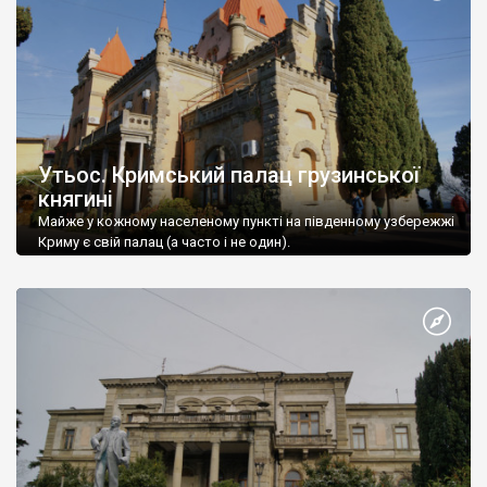
Утьос. Кримський палац грузинської
княгині
Майже у кожному населеному пункті на південному узбережжі
Криму є свій палац (а часто і не один).