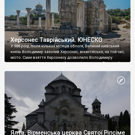
Херсонес Таврійський. ЮНЕСКО
У 988 році, після кількох місяців облоги, Великий київський
князь Володимир захопив Херсонес, візантійське, на той час,
місто. Саме взяття Херсонесу дозволило Володимиру
диктувати свої умови візантійському імператору Василю ІІ, та
одружитися з його дочкою Ганною. Цього ж року, в
Херсонесі Володимир-язичник, став Василем-християнином.
А потім було Хрещення Русі. На честь Херсонесу Таврійського
названо місто […]
Ялта. Вірменська церква Святої Ріпсіме