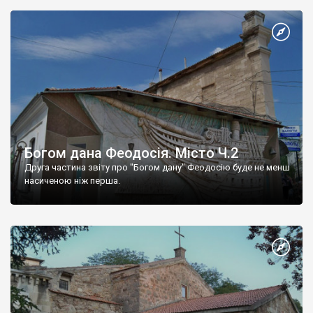
Богом дана Феодосія. Місто Ч.2
Друга частина звіту про "Богом дану" Феодосію буде не менш
насиченою ніж перша.