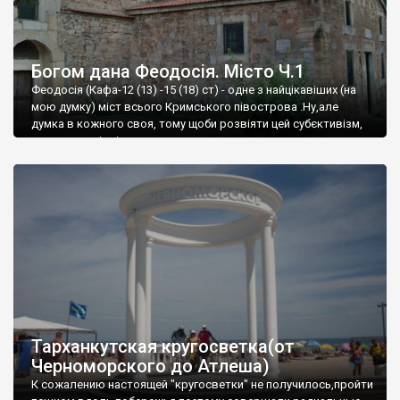
Богом дана Феодосія. Місто Ч.1
Феодосія (Кафа-12 (13) -15 (18) ст) - одне з найцікавіших (на
мою думку) міст всього Кримського півострова .Ну,але
думка в кожного своя, тому щоби розвіяти цей субєктивізм,
запрошую відвідати це
Тарханкутская кругосветка(от
Черноморского до Атлеша)
К сожалению настоящей "кругосветки" не получилось,пройти