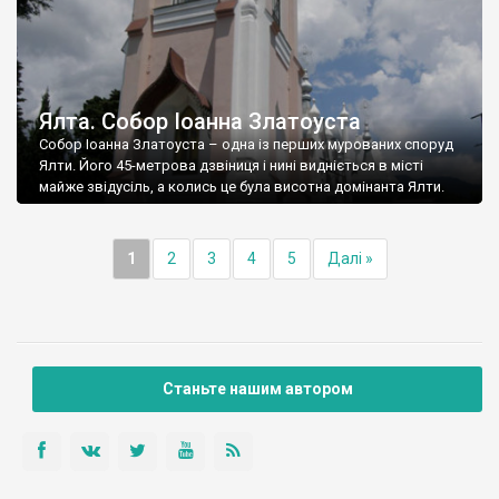
Ялта. Собор Іоанна Златоуста
Собор Іоанна Златоуста – одна із перших мурованих споруд
Ялти. Його 45-метрова дзвіниця і нині видніється в місті
майже звідусіль, а колись це була висотна домінанта Ялти.
1
2
3
4
5
Далі »
Станьте нашим автором