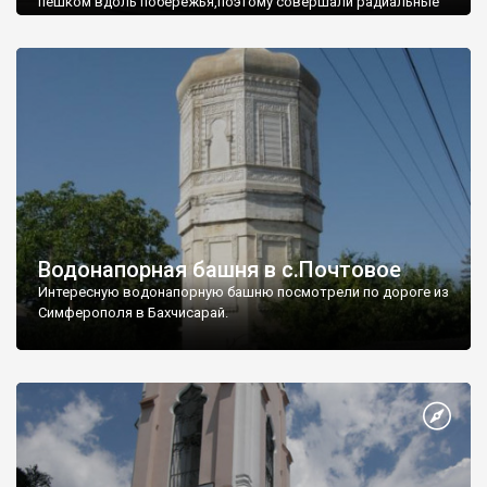
пешком вдоль побережья,поэтому совершали радиальные
вылазки из Оленевки.
Водонапорная башня в с.Почтовое
Интересную водонапорную башню посмотрели по дороге из
Симферополя в Бахчисарай.