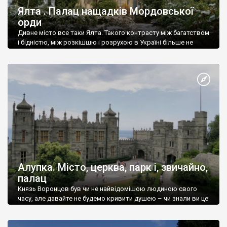
Ялта . Палац нащадків Мордовської
орди
Дивне місто все таки Ялта. Такого контрасту між багатством
і бідністю, між розкішшю і розрухою в Україні більше не
знайдеш.
Алупка. Місто, церква, парк і, звичайно,
палац
Князь Воронцов був чи не найвідомішою людиною свого
часу, але давайте не будемо кривити душею – чи знали ви це
прізвище до відвідин Алупки? Мабуть все таки ні.