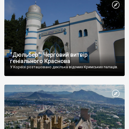
“Дюльбер”. Черговий витвір
геніального Краснова
У Кореїзі розташовано декілька відомих Кримських палаців.