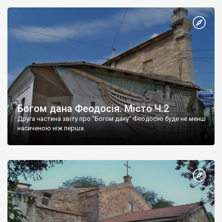
Богом дана Феодосія. Місто Ч.2
Друга частина звіту про "Богом дану" Феодосію буде не менш
насиченою ніж перша.