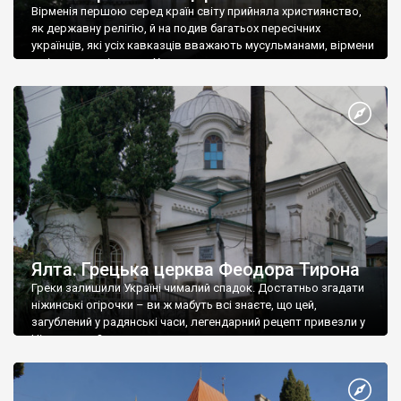
Вірменія першою серед країн світу прийняла християнство,
як державну релігію, й на подив багатьох пересічних
українців, які усіх кавказців вважають мусульманами, вірмени
є відданими вірянами Христа
Ялта. Грецька церква Феодора Тирона
Греки залишили Україні чималий спадок. Достатньо згадати
ніжинські огірочки – ви ж мабуть всі знаєте, що цей,
загублений у радянські часи, легендарний рецепт привезли у
Ніжин греки?