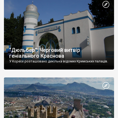
“Дюльбер”. Черговий витвір
геніального Краснова
У Кореїзі розташовано декілька відомих Кримських палаців.