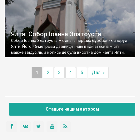
Ялта. Собор Іоанна Златоуста
Собор Іоанна Златоуста – одна із перших мурованих споруд
Ялти. Його 45-метрова дзвіниця і нині видніється в місті
майже звідусіль, а колись це була висотна домінанта Ялти.
1
2
3
4
5
Далі »
Станьте нашим автором