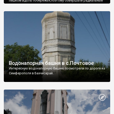
пешком вдоль побережья,поэтому совершали радиальные
вылазки из Оленевки.
Водонапорная башня в с.Почтовое
Интересную водонапорную башню посмотрели по дороге из
Симферополя в Бахчисарай.