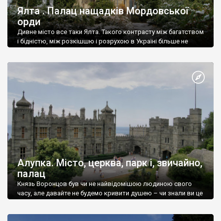
Ялта . Палац нащадків Мордовської
орди
Дивне місто все таки Ялта. Такого контрасту між багатством
і бідністю, між розкішшю і розрухою в Україні більше не
знайдеш.
Алупка. Місто, церква, парк і, звичайно,
палац
Князь Воронцов був чи не найвідомішою людиною свого
часу, але давайте не будемо кривити душею – чи знали ви це
прізвище до відвідин Алупки? Мабуть все таки ні.