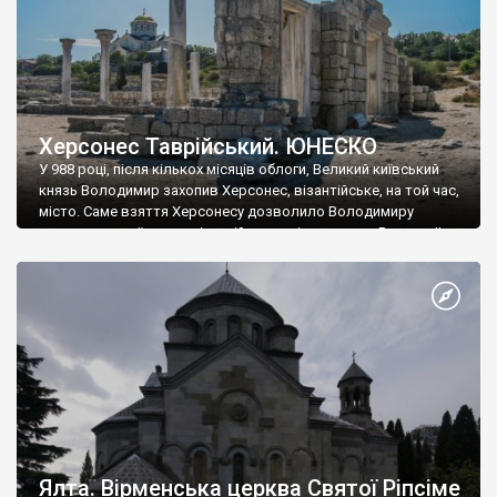
Херсонес Таврійський. ЮНЕСКО
У 988 році, після кількох місяців облоги, Великий київський
князь Володимир захопив Херсонес, візантійське, на той час,
місто. Саме взяття Херсонесу дозволило Володимиру
диктувати свої умови візантійському імператору Василю ІІ, та
одружитися з його дочкою Ганною. Цього ж року, в
Херсонесі Володимир-язичник, став Василем-християнином.
А потім було Хрещення Русі. На честь Херсонесу Таврійського
названо місто […]
Ялта. Вірменська церква Святої Ріпсіме