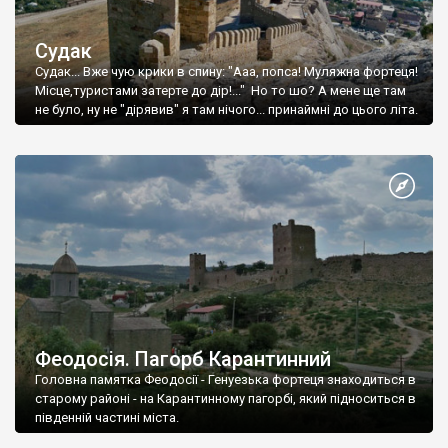
Судак
Судак... Вже чую крики в спину: "Ааа, попса! Муляжна фортеця!
Місце,туристами затерте до дір!..." Но то шо? А мене ще там
не було, ну не "дірявив" я там нічого... принаймні до цього літа.
Феодосія. Пагорб Карантинний
Головна памятка Феодосії - Генуезька фортеця знаходиться в
старому районі - на Карантинному пагорбі, який підноситься в
південній частині міста.