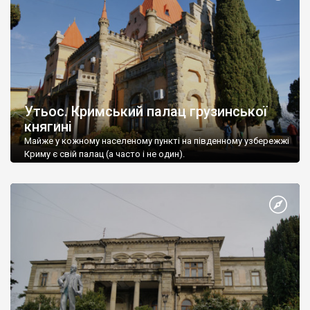
Утьос. Кримський палац грузинської
княгині
Майже у кожному населеному пункті на південному узбережжі
Криму є свій палац (а часто і не один).