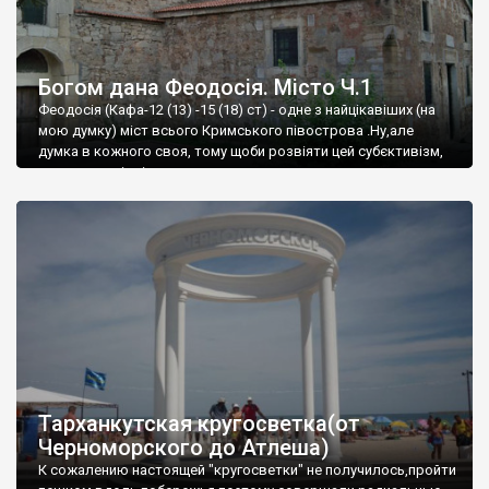
Богом дана Феодосія. Місто Ч.1
Феодосія (Кафа-12 (13) -15 (18) ст) - одне з найцікавіших (на
мою думку) міст всього Кримського півострова .Ну,але
думка в кожного своя, тому щоби розвіяти цей субєктивізм,
запрошую відвідати це
Тарханкутская кругосветка(от
Черноморского до Атлеша)
К сожалению настоящей "кругосветки" не получилось,пройти