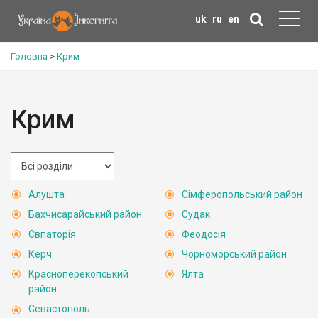
uk
ru
en
Головна
>
Крим
Крим
Алушта
Сімферопольський район
Бахчисарайський район
Судак
Євпаторія
Феодосія
Керч
Чорноморський район
Красноперекопський
Ялта
район
Севастополь