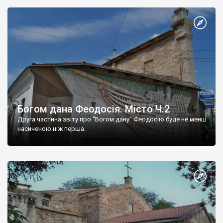
Богом дана Феодосія. Місто Ч.2
Друга частина звіту про "Богом дану" Феодосію буде не менш
насиченою ніж перша.