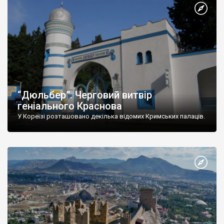
“Дюльбер”. Черговий витвір
геніального Краснова
У Кореїзі розташовано декілька відомих Кримських палаців.