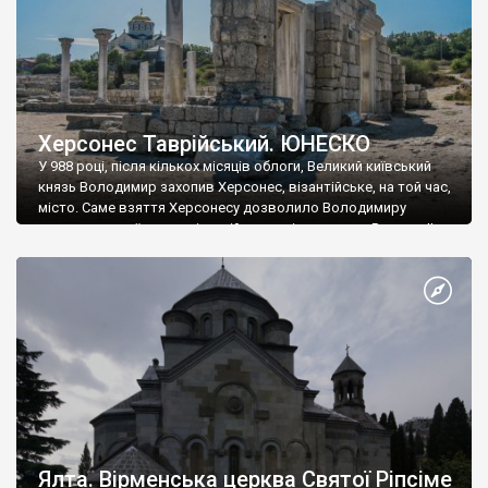
Херсонес Таврійський. ЮНЕСКО
У 988 році, після кількох місяців облоги, Великий київський
князь Володимир захопив Херсонес, візантійське, на той час,
місто. Саме взяття Херсонесу дозволило Володимиру
диктувати свої умови візантійському імператору Василю ІІ, та
одружитися з його дочкою Ганною. Цього ж року, в
Херсонесі Володимир-язичник, став Василем-християнином.
А потім було Хрещення Русі. На честь Херсонесу Таврійського
названо місто […]
Ялта. Вірменська церква Святої Ріпсіме