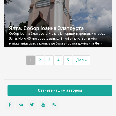
Ялта. Собор Іоанна Златоуста
Собор Іоанна Златоуста – одна із перших мурованих споруд
Ялти. Його 45-метрова дзвіниця і нині видніється в місті
майже звідусіль, а колись це була висотна домінанта Ялти.
1
2
3
4
5
Далі »
Станьте нашим автором