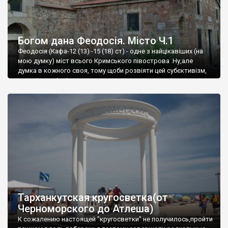
Богом дана Феодосія. Місто Ч.1
Феодосія (Кафа-12 (13) -15 (18) ст) - одне з найцікавіших (на
мою думку) міст всього Кримського півострова .Ну,але
думка в кожного своя, тому щоби розвіяти цей субєктивізм,
запрошую відвідати це
Тарханкутская кругосветка(от
Черноморского до Атлеша)
К сожалению настоящей "кругосветки" не получилось,пройти