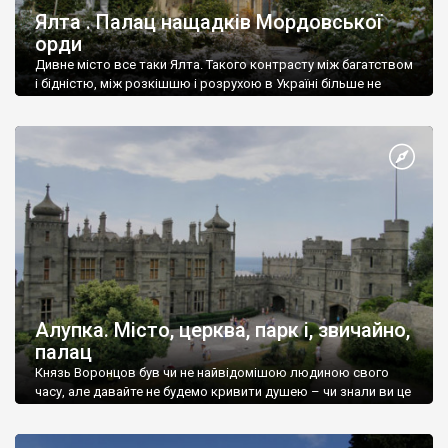
Ялта . Палац нащадків Мордовської
орди
Дивне місто все таки Ялта. Такого контрасту між багатством
і бідністю, між розкішшю і розрухою в Україні більше не
знайдеш.
Алупка. Місто, церква, парк і, звичайно,
палац
Князь Воронцов був чи не найвідомішою людиною свого
часу, але давайте не будемо кривити душею – чи знали ви це
прізвище до відвідин Алупки? Мабуть все таки ні.