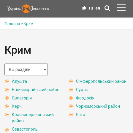
uk
ru
en
Головна
>
Крим
Крим
Алушта
Сімферопольський район
Бахчисарайський район
Судак
Євпаторія
Феодосія
Керч
Чорноморський район
Красноперекопський
Ялта
район
Севастополь