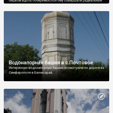
пешком вдоль побережья,поэтому совершали радиальные
вылазки из Оленевки.
Водонапорная башня в с.Почтовое
Интересную водонапорную башню посмотрели по дороге из
Симферополя в Бахчисарай.