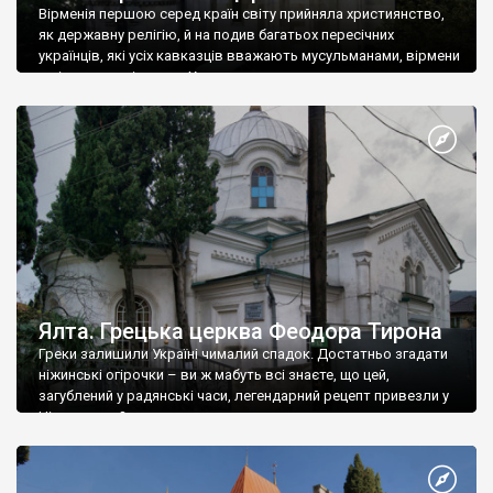
Вірменія першою серед країн світу прийняла християнство,
як державну релігію, й на подив багатьох пересічних
українців, які усіх кавказців вважають мусульманами, вірмени
є відданими вірянами Христа
Ялта. Грецька церква Феодора Тирона
Греки залишили Україні чималий спадок. Достатньо згадати
ніжинські огірочки – ви ж мабуть всі знаєте, що цей,
загублений у радянські часи, легендарний рецепт привезли у
Ніжин греки?