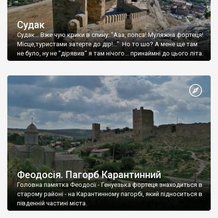
Судак
Судак... Вже чую крики в спину: "Ааа, попса! Муляжна фортеця!
Місце,туристами затерте до дір!..." Но то шо? А мене ще там
не було, ну не "дірявив" я там нічого... принаймні до цього літа.
Феодосія. Пагорб Карантинний
Головна памятка Феодосії - Генуезька фортеця знаходиться в
старому районі - на Карантинному пагорбі, який підноситься в
південній частині міста.