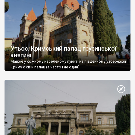
Утьос. Кримський палац грузинської
княгині
Майже у кожному населеному пункті на південному узбережжі
Криму є свій палац (а часто і не один).