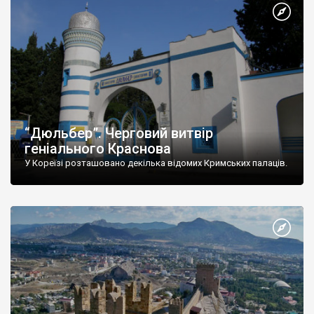
“Дюльбер”. Черговий витвір
геніального Краснова
У Кореїзі розташовано декілька відомих Кримських палаців.