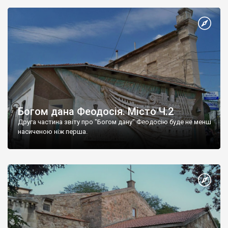
Богом дана Феодосія. Місто Ч.2
Друга частина звіту про "Богом дану" Феодосію буде не менш
насиченою ніж перша.