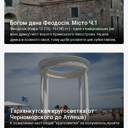
Богом дана Феодосія. Місто Ч.1
Феодосія (Кафа-12 (13) -15 (18) ст) - одне з найцікавіших (на
мою думку) міст всього Кримського півострова .Ну,але
думка в кожного своя, тому щоби розвіяти цей субєктивізм,
запрошую відвідати це
Тарханкутская кругосветка(от
Черноморского до Атлеша)
К сожалению настоящей "кругосветки" не получилось,пройти