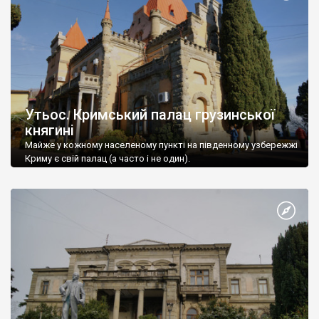
Утьос. Кримський палац грузинської
княгині
Майже у кожному населеному пункті на південному узбережжі
Криму є свій палац (а часто і не один).