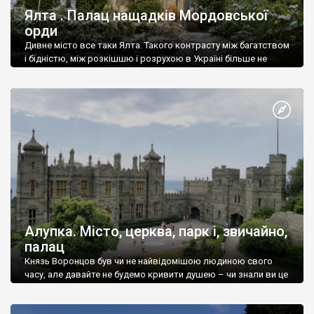
Ялта . Палац нащадків Мордовської
орди
Дивне місто все таки Ялта. Такого контрасту між багатством
і бідністю, між розкішшю і розрухою в Україні більше не
знайдеш.
Алупка. Місто, церква, парк і, звичайно,
палац
Князь Воронцов був чи не найвідомішою людиною свого
часу, але давайте не будемо кривити душею – чи знали ви це
прізвище до відвідин Алупки? Мабуть все таки ні.