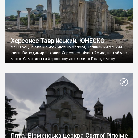
Херсонес Таврійський. ЮНЕСКО
У 988 році, після кількох місяців облоги, Великий київський
князь Володимир захопив Херсонес, візантійське, на той час,
місто. Саме взяття Херсонесу дозволило Володимиру
диктувати свої умови візантійському імператору Василю ІІ, та
одружитися з його дочкою Ганною. Цього ж року, в
Херсонесі Володимир-язичник, став Василем-християнином.
А потім було Хрещення Русі. На честь Херсонесу Таврійського
названо місто […]
Ялта. Вірменська церква Святої Ріпсіме