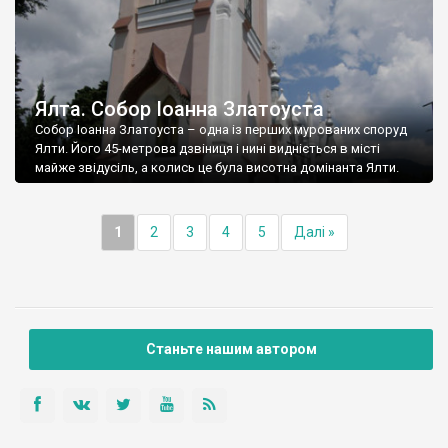
Ялта. Собор Іоанна Златоуста
Собор Іоанна Златоуста – одна із перших мурованих споруд
Ялти. Його 45-метрова дзвіниця і нині видніється в місті
майже звідусіль, а колись це була висотна домінанта Ялти.
1
2
3
4
5
Далі »
Станьте нашим автором