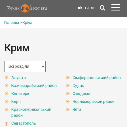
uk
ru
en
Головна
>
Крим
Крим
Алушта
Сімферопольський район
Бахчисарайський район
Судак
Євпаторія
Феодосія
Керч
Чорноморський район
Красноперекопський
Ялта
район
Севастополь