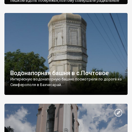
пешком вдоль побережья,поэтому совершали радиальные
вылазки из Оленевки.
Водонапорная башня в с.Почтовое
Интересную водонапорную башню посмотрели по дороге из
Симферополя в Бахчисарай.