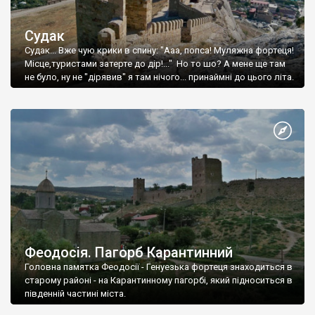
Судак
Судак... Вже чую крики в спину: "Ааа, попса! Муляжна фортеця!
Місце,туристами затерте до дір!..." Но то шо? А мене ще там
не було, ну не "дірявив" я там нічого... принаймні до цього літа.
Феодосія. Пагорб Карантинний
Головна памятка Феодосії - Генуезька фортеця знаходиться в
старому районі - на Карантинному пагорбі, який підноситься в
південній частині міста.