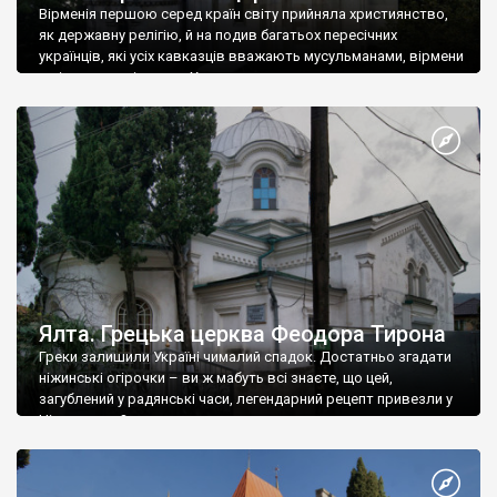
Вірменія першою серед країн світу прийняла християнство,
як державну релігію, й на подив багатьох пересічних
українців, які усіх кавказців вважають мусульманами, вірмени
є відданими вірянами Христа
Ялта. Грецька церква Феодора Тирона
Греки залишили Україні чималий спадок. Достатньо згадати
ніжинські огірочки – ви ж мабуть всі знаєте, що цей,
загублений у радянські часи, легендарний рецепт привезли у
Ніжин греки?