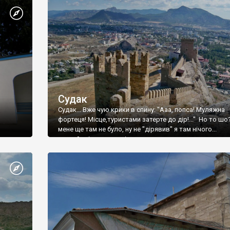
Судак
Судак... Вже чую крики в спину: "Ааа, попса! Муляжна
фортеця! Місце,туристами затерте до дір!..." Но то шо
мене ще там не було, ну не "дірявив" я там нічого...
принаймні до цього літа.