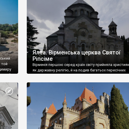
ефактів
називаються «повстяками» (postaki)…” “Вино. Крим
єкту
виробляє відмінне вино і його вдосталь: воно все ду
го».
легке біле і дуже […]
ти та
Ялта. Вірменська церква Святої
Ріпсіме
вський
 той
Вірменія першою серед країн світу прийняла христия
димиру
як державну релігію, й на подив багатьох пересічних
илю ІІ,
українців, які усіх кавказців вважають мусульманами,
 в
вірмени є відданими вірянами Христа