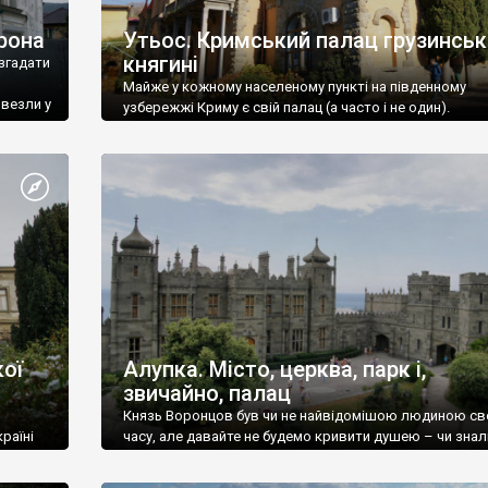
рона
Утьос. Кримський палац грузинськ
княгині
згадати
Майже у кожному населеному пункті на південному
ивезли у
узбережжі Криму є свій палац (а часто і не один).
ої
Алупка. Місто, церква, парк і,
звичайно, палац
Князь Воронцов був чи не найвідомішою людиною св
раїні
часу, але давайте не будемо кривити душею – чи знал
це прізвище до відвідин Алупки? Мабуть все таки ні.