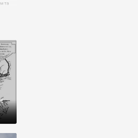
им та
ора і
є
го типу,
ей-
рний
ста:
 райони
від 2
I
і,
рукти,
 котрі