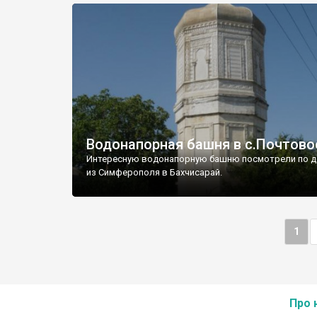
Водонапорная башня в с.Почтово
Интересную водонапорную башню посмотрели по д
из Симферополя в Бахчисарай.
1
Про 