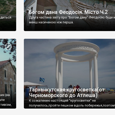
Богом дана Феодосія. Місто Ч.2
одиться
Друга частина звіту про "Богом дану" Феодосію буде 
менш насиченою ніж перша.
Тарханкутская кругосветка(от
Черноморского до Атлеша)
ших (на
але
К сожалению настоящей "кругосветки" не
тивізм,
получилось,пройти пешком вдоль побережья,поэтом
совершали радиальные вылазки из Оленевки.