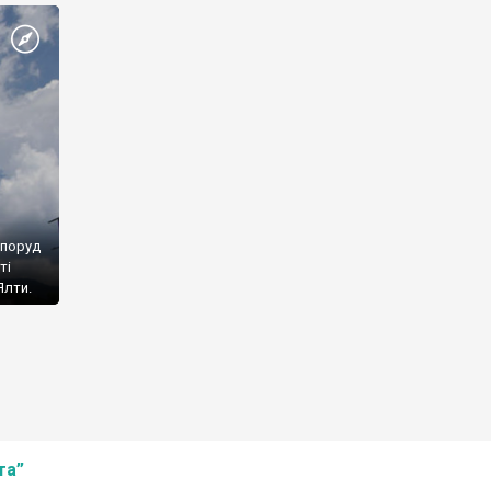
споруд
ті
Ялти.
та”