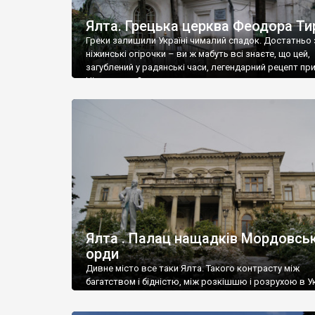
Ялта. Грецька церква Феодора Ти
Греки залишили Україні чималий спадок. Достатньо 
ніжинські огірочки – ви ж мабуть всі знаєте, що цей,
загублений у радянські часи, легендарний рецепт пр
Ніжин греки?
Ялта . Палац нащадків Мордовськ
орди
Дивне місто все таки Ялта. Такого контрасту між
багатством і бідністю, між розкішшю і розрухою в Ук
більше не знайдеш.