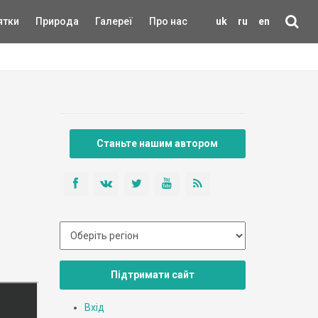
ятки
Природа
Галереї
Про нас
uk
ru
en
Станьте нашим автором
Підтримати сайт
Вхід