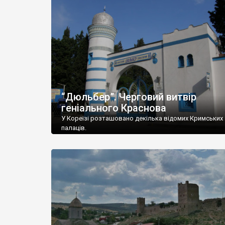
“Дюльбер”. Черговий витвір
геніального Краснова
У Кореїзі розташовано декілька відомих Кримських
палаців.