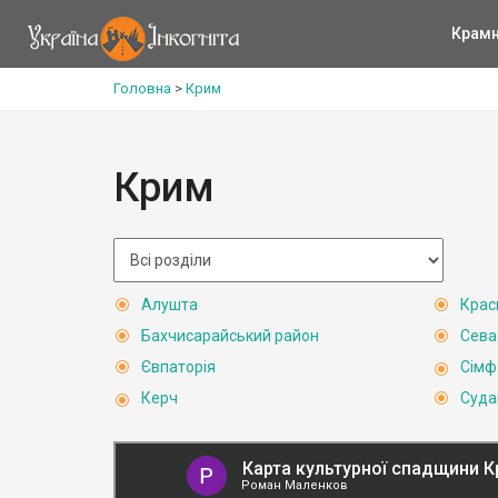
Крам
Головна
>
Крим
Крим
Алушта
Крас
Бахчисарайський район
Сева
Євпаторія
Сімф
Керч
Суда