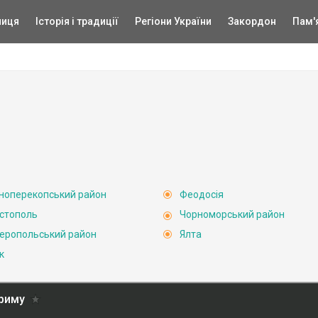
ниця
Історія і традиції
Регіони України
Закордон
Пам'
ноперекопський район
Феодосія
стополь
Чорноморський район
еропольський район
Ялта
к