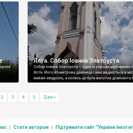
е
Ялта. Собор Іоанна Златоуста
ороге
Собор Іоанна Златоуста – одна із перших мурованих 
Ялти. Його 45-метрова дзвіниця і нині видніється в міс
майже звідусіль, а колись це була висотна домінанта 
2
3
4
5
Далі »
нас
Стати автором
Підтримати сайт “Україна Інкогні