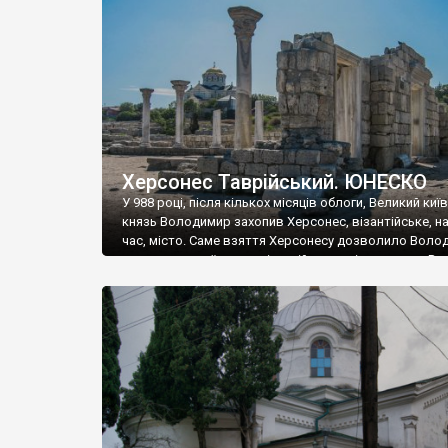
музею «Новгородський музей-заповідник» сотні арт
візантійської доби. Раритети викрадені з фондів об’
культурної спадщини ЮНЕСКО «Херсонеса Таврійсько
Офіційно – на виставку «Золото Візантії», але експер
влада в Україні вважають це лише […]
Херсонес Таврійський. ЮНЕСКО
У 988 році, після кількох місяців облоги, Великий киї
князь Володимир захопив Херсонес, візантійське, на
час, місто. Саме взяття Херсонесу дозволило Воло
диктувати свої умови візантійському імператору Вас
та одружитися з його дочкою Ганною. Цього ж року,
Херсонесі Володимир-язичник, став Василем-
християнином. А потім було Хрещення Русі. На честь
Херсонесу Таврійського названо місто […]