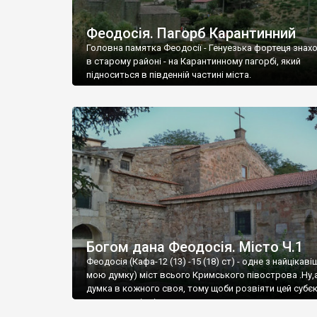
Феодосія. Пагорб Карантинний
Головна памятка Феодосії - Генуезька фортеця знах
в старому районі - на Карантинному пагорбі, який
підноситься в південній частині міста.
Богом дана Феодосія. Місто Ч.1
Феодосія (Кафа-12 (13) -15 (18) ст) - одне з найцікаві
мою думку) міст всього Кримського півострова .Ну,
думка в кожного своя, тому щоби розвіяти цей субєк
запрошую відвідати це