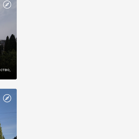
же
нство,