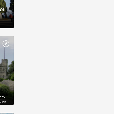
ої
ого
и ви