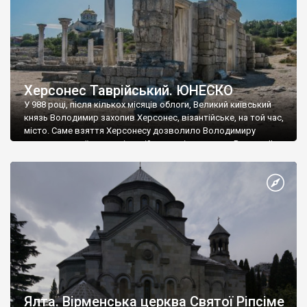
Херсонес Таврійський. ЮНЕСКО
У 988 році, після кількох місяців облоги, Великий київський
князь Володимир захопив Херсонес, візантійське, на той час,
місто. Саме взяття Херсонесу дозволило Володимиру
диктувати свої умови візантійському імператору Василю ІІ, та
одружитися з його дочкою Ганною. Цього ж року, в
Херсонесі Володимир-язичник, став Василем-християнином.
А потім було Хрещення Русі. На честь Херсонесу Таврійського
названо місто […]
Ялта. Вірменська церква Святої Ріпсіме