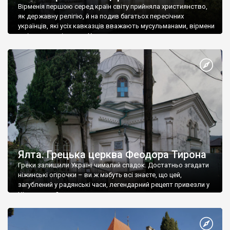
Вірменія першою серед країн світу прийняла християнство,
як державну релігію, й на подив багатьох пересічних
українців, які усіх кавказців вважають мусульманами, вірмени
є відданими вірянами Христа
Ялта. Грецька церква Феодора Тирона
Греки залишили Україні чималий спадок. Достатньо згадати
ніжинські огірочки – ви ж мабуть всі знаєте, що цей,
загублений у радянські часи, легендарний рецепт привезли у
Ніжин греки?