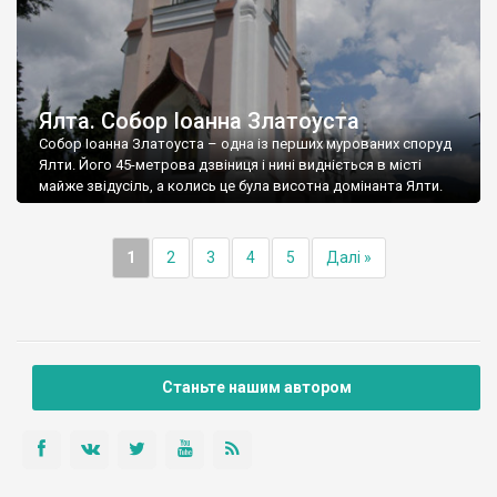
Ялта. Собор Іоанна Златоуста
Собор Іоанна Златоуста – одна із перших мурованих споруд
Ялти. Його 45-метрова дзвіниця і нині видніється в місті
майже звідусіль, а колись це була висотна домінанта Ялти.
1
2
3
4
5
Далі »
Станьте нашим автором