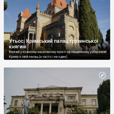
Утьос. Кримський палац грузинської
княгині
Майже у кожному населеному пункті на південному узбережжі
Криму є свій палац (а часто і не один).