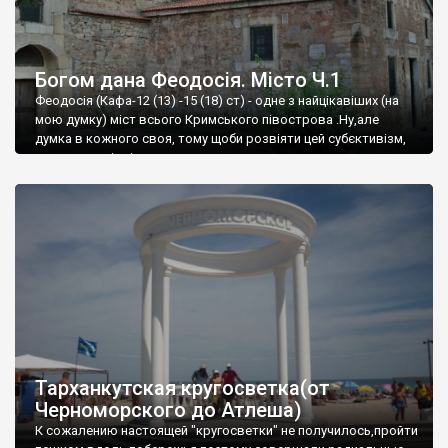
Богом дана Феодосія. Місто Ч.1
Феодосія (Кафа-12 (13) -15 (18) ст) - одне з найцікавіших (на
мою думку) міст всього Кримського півострова .Ну,але
думка в кожного своя, тому щоби розвіяти цей субєктивізм,
запрошую відвідати це
Тарханкутская кругосветка(от
Черноморского до Атлеша)
К сожалению настоящей "кругосветки" не получилось,пройти