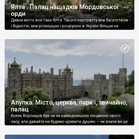
Ялта . Палац нащадків Мордовської
орди
Дивне місто все таки Ялта. Такого контрасту між багатством
і бідністю, між розкішшю і розрухою в Україні більше не
знайдеш.
Алупка. Місто, церква, парк і, звичайно,
палац
Князь Воронцов був чи не найвідомішою людиною свого
часу, але давайте не будемо кривити душею – чи знали ви це
прізвище до відвідин Алупки? Мабуть все таки ні.