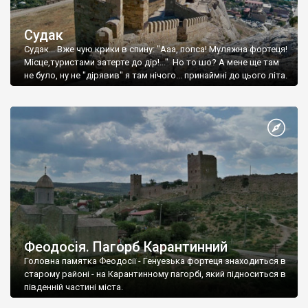
Судак
Судак... Вже чую крики в спину: "Ааа, попса! Муляжна фортеця!
Місце,туристами затерте до дір!..." Но то шо? А мене ще там
не було, ну не "дірявив" я там нічого... принаймні до цього літа.
Феодосія. Пагорб Карантинний
Головна памятка Феодосії - Генуезька фортеця знаходиться в
старому районі - на Карантинному пагорбі, який підноситься в
південній частині міста.