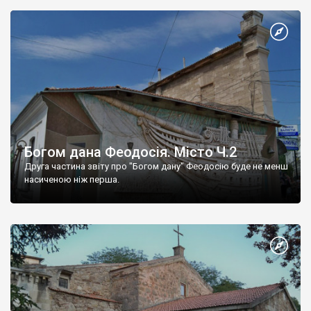
Богом дана Феодосія. Місто Ч.2
Друга частина звіту про "Богом дану" Феодосію буде не менш
насиченою ніж перша.