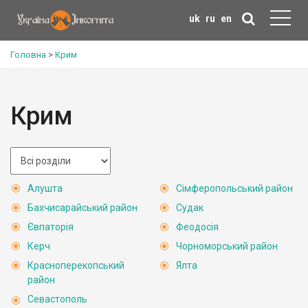
uk
ru
en
Головна
>
Крим
Крим
Алушта
Сімферопольський район
Бахчисарайський район
Судак
Євпаторія
Феодосія
Керч
Чорноморський район
Красноперекопський
Ялта
район
Севастополь