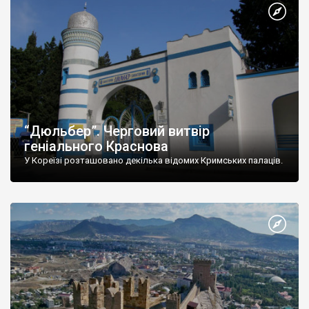
“Дюльбер”. Черговий витвір
геніального Краснова
У Кореїзі розташовано декілька відомих Кримських палаців.