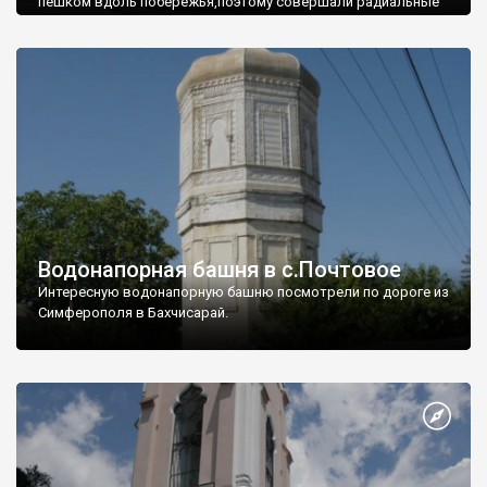
пешком вдоль побережья,поэтому совершали радиальные
вылазки из Оленевки.
Водонапорная башня в с.Почтовое
Интересную водонапорную башню посмотрели по дороге из
Симферополя в Бахчисарай.