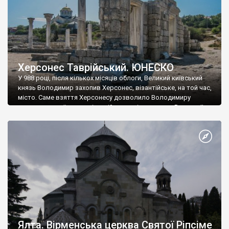
Херсонес Таврійський. ЮНЕСКО
У 988 році, після кількох місяців облоги, Великий київський
князь Володимир захопив Херсонес, візантійське, на той час,
місто. Саме взяття Херсонесу дозволило Володимиру
диктувати свої умови візантійському імператору Василю ІІ, та
одружитися з його дочкою Ганною. Цього ж року, в
Херсонесі Володимир-язичник, став Василем-християнином.
А потім було Хрещення Русі. На честь Херсонесу Таврійського
названо місто […]
Ялта. Вірменська церква Святої Ріпсіме