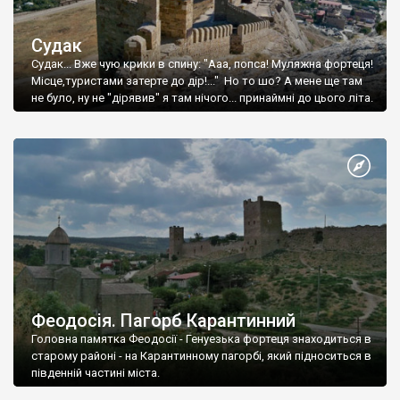
Судак
Судак... Вже чую крики в спину: "Ааа, попса! Муляжна фортеця!
Місце,туристами затерте до дір!..." Но то шо? А мене ще там
не було, ну не "дірявив" я там нічого... принаймні до цього літа.
Феодосія. Пагорб Карантинний
Головна памятка Феодосії - Генуезька фортеця знаходиться в
старому районі - на Карантинному пагорбі, який підноситься в
південній частині міста.