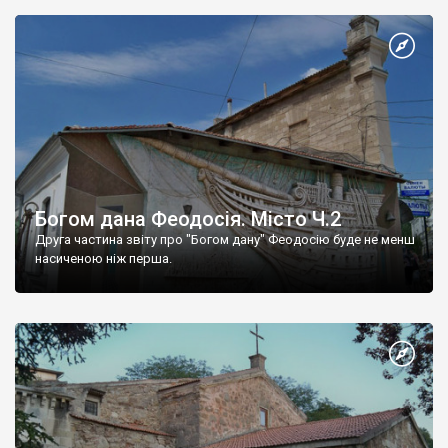
Богом дана Феодосія. Місто Ч.2
Друга частина звіту про "Богом дану" Феодосію буде не менш
насиченою ніж перша.