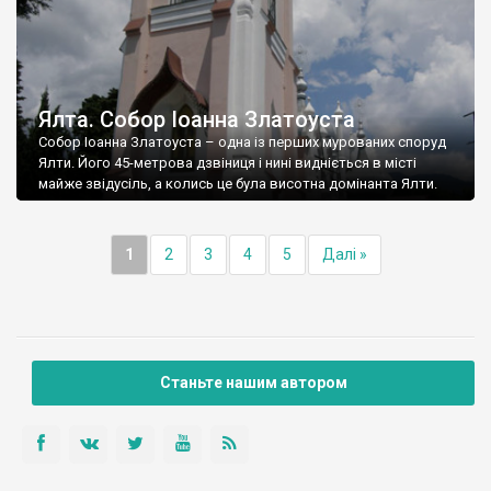
Ялта. Собор Іоанна Златоуста
Собор Іоанна Златоуста – одна із перших мурованих споруд
Ялти. Його 45-метрова дзвіниця і нині видніється в місті
майже звідусіль, а колись це була висотна домінанта Ялти.
1
2
3
4
5
Далі »
Станьте нашим автором