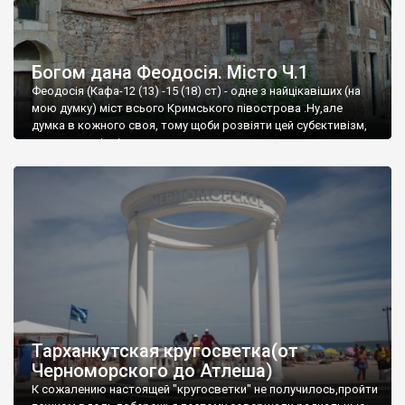
Богом дана Феодосія. Місто Ч.1
Феодосія (Кафа-12 (13) -15 (18) ст) - одне з найцікавіших (на
мою думку) міст всього Кримського півострова .Ну,але
думка в кожного своя, тому щоби розвіяти цей субєктивізм,
запрошую відвідати це
Тарханкутская кругосветка(от
Черноморского до Атлеша)
К сожалению настоящей "кругосветки" не получилось,пройти