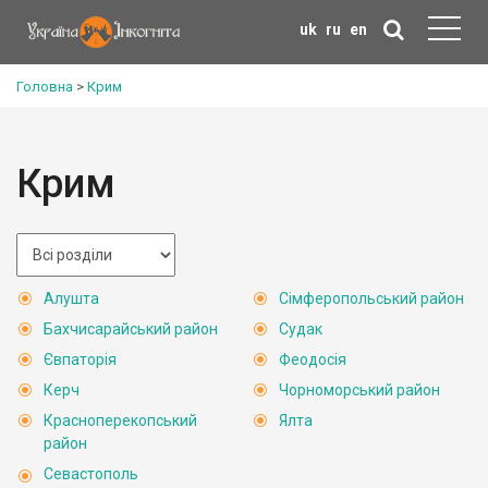
uk
ru
en
Головна
>
Крим
Крим
Алушта
Сімферопольський район
Бахчисарайський район
Судак
Євпаторія
Феодосія
Керч
Чорноморський район
Красноперекопський
Ялта
район
Севастополь