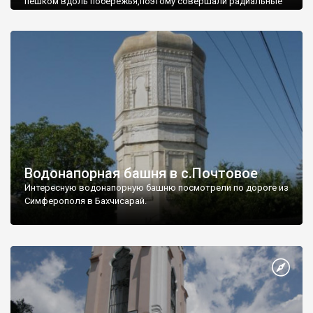
пешком вдоль побережья,поэтому совершали радиальные
вылазки из Оленевки.
Водонапорная башня в с.Почтовое
Интересную водонапорную башню посмотрели по дороге из
Симферополя в Бахчисарай.