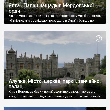
Ялта . Палац нащадків Мордовської
орди
Дивне місто все таки Ялта. Такого контрасту між багатством
і бідністю, між розкішшю і розрухою в Україні більше не
знайдеш.
Алупка. Місто, церква, парк і, звичайно,
палац
Князь Воронцов був чи не найвідомішою людиною свого
часу, але давайте не будемо кривити душею – чи знали ви це
прізвище до відвідин Алупки? Мабуть все таки ні.