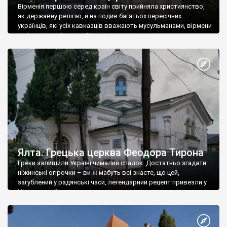
Вірменія першою серед країн світу прийняла християнство,
як державну релігію, й на подив багатьох пересічних
українців, які усіх кавказців вважають мусульманами, вірмени
є відданими вірянами Христа
Ялта. Грецька церква Феодора Тирона
Греки залишили Україні чималий спадок. Достатньо згадати
ніжинські огірочки – ви ж мабуть всі знаєте, що цей,
загублений у радянські часи, легендарний рецепт привезли у
Ніжин греки?