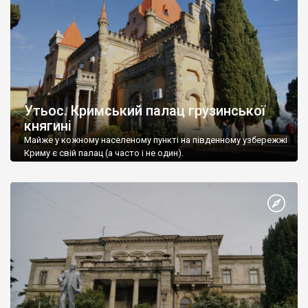
Утьос. Кримський палац грузинської
княгині
Майже у кожному населеному пункті на південному узбережжі
Криму є свій палац (а часто і не один).