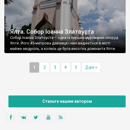
Ялта. Собор Іоанна Златоуста
Собор Іоанна Златоуста – одна із перших мурованих споруд
Ялти. Його 45-метрова дзвіниця і нині видніється в місті
майже звідусіль, а колись це була висотна домінанта Ялти.
1
2
3
4
5
Далі »
Станьте нашим автором