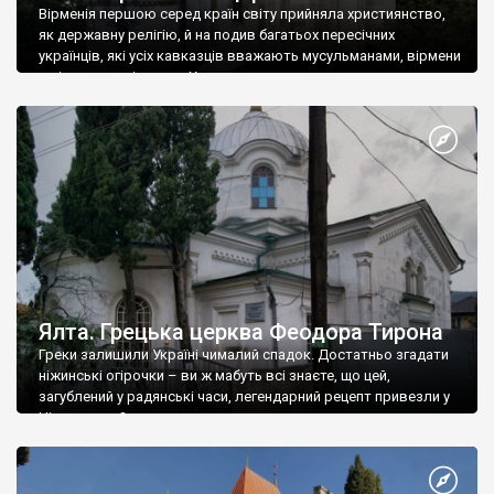
Вірменія першою серед країн світу прийняла християнство,
як державну релігію, й на подив багатьох пересічних
українців, які усіх кавказців вважають мусульманами, вірмени
є відданими вірянами Христа
Ялта. Грецька церква Феодора Тирона
Греки залишили Україні чималий спадок. Достатньо згадати
ніжинські огірочки – ви ж мабуть всі знаєте, що цей,
загублений у радянські часи, легендарний рецепт привезли у
Ніжин греки?