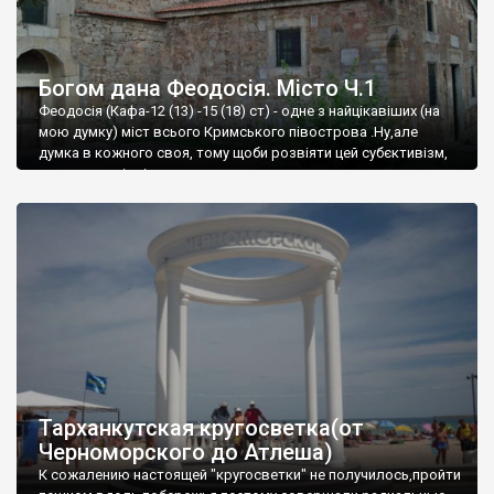
Богом дана Феодосія. Місто Ч.1
Феодосія (Кафа-12 (13) -15 (18) ст) - одне з найцікавіших (на
мою думку) міст всього Кримського півострова .Ну,але
думка в кожного своя, тому щоби розвіяти цей субєктивізм,
запрошую відвідати це
Тарханкутская кругосветка(от
Черноморского до Атлеша)
К сожалению настоящей "кругосветки" не получилось,пройти