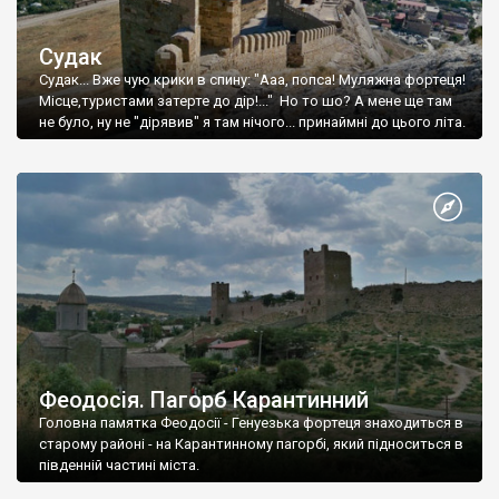
Судак
Судак... Вже чую крики в спину: "Ааа, попса! Муляжна фортеця!
Місце,туристами затерте до дір!..." Но то шо? А мене ще там
не було, ну не "дірявив" я там нічого... принаймні до цього літа.
Феодосія. Пагорб Карантинний
Головна памятка Феодосії - Генуезька фортеця знаходиться в
старому районі - на Карантинному пагорбі, який підноситься в
південній частині міста.