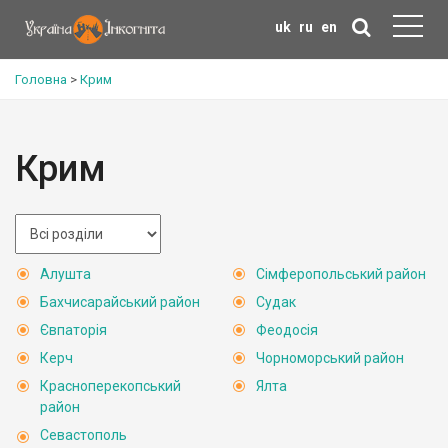
uk
ru
en
Головна
>
Крим
Крим
Алушта
Сімферопольський район
Бахчисарайський район
Судак
Євпаторія
Феодосія
Керч
Чорноморський район
Красноперекопський
Ялта
район
Севастополь