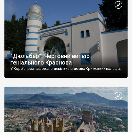
“Дюльбер”. Черговий витвір
геніального Краснова
У Кореїзі розташовано декілька відомих Кримських палаців.