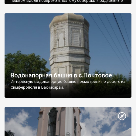
пешком вдоль побережья,поэтому совершали радиальные
вылазки из Оленевки.
Водонапорная башня в с.Почтовое
Интересную водонапорную башню посмотрели по дороге из
Симферополя в Бахчисарай.