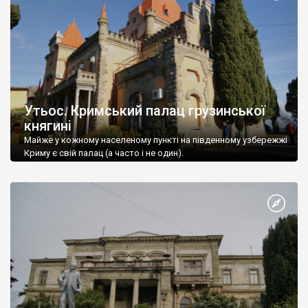
Утьос. Кримський палац грузинської
княгині
Майже у кожному населеному пункті на південному узбережжі
Криму є свій палац (а часто і не один).