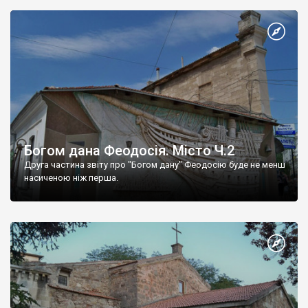
Богом дана Феодосія. Місто Ч.2
Друга частина звіту про "Богом дану" Феодосію буде не менш
насиченою ніж перша.