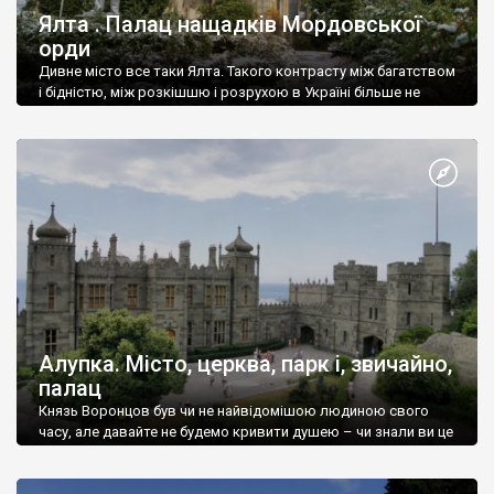
Ялта . Палац нащадків Мордовської
орди
Дивне місто все таки Ялта. Такого контрасту між багатством
і бідністю, між розкішшю і розрухою в Україні більше не
знайдеш.
Алупка. Місто, церква, парк і, звичайно,
палац
Князь Воронцов був чи не найвідомішою людиною свого
часу, але давайте не будемо кривити душею – чи знали ви це
прізвище до відвідин Алупки? Мабуть все таки ні.