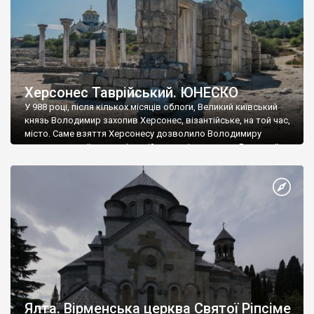
Херсонес Таврійський. ЮНЕСКО
У 988 році, після кількох місяців облоги, Великий київський
князь Володимир захопив Херсонес, візантійське, на той час,
місто. Саме взяття Херсонесу дозволило Володимиру
диктувати свої умови візантійському імператору Василю ІІ, та
одружитися з його дочкою Ганною. Цього ж року, в
Херсонесі Володимир-язичник, став Василем-християнином.
А потім було Хрещення Русі. На честь Херсонесу Таврійського
названо місто […]
Ялта. Вірменська церква Святої Ріпсіме